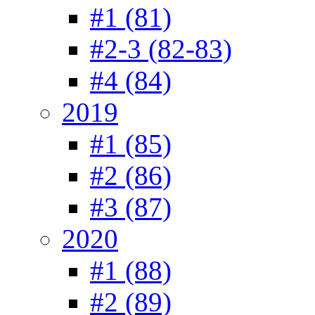
#1 (81)
#2-3 (82-83)
#4 (84)
2019
#1 (85)
#2 (86)
#3 (87)
2020
#1 (88)
#2 (89)