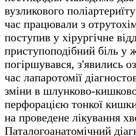
вузликового поліартериїту
час працювали з отрутохім
поступив у хірургічне відд
приступоподібний біль у ж
погіршувався, з'явились о
час лапаротомії діагносто
зміни в шлунково-кишково
перфорацією тонкої кишки
на проведене лікування х
Паталогоанатомічний діагн