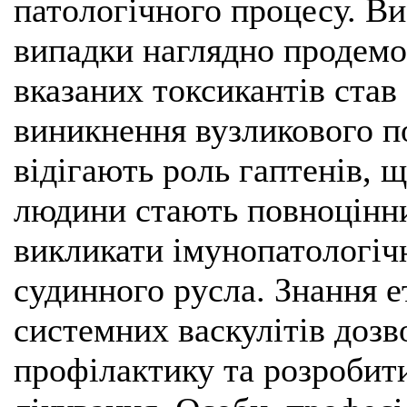
патологічного процесу. Ви
випадки наглядно продемо
вказаних токсикантів став
виникнення вузликового п
відігають роль гаптенів, 
людини стають повноцінни
викликати імунопатологіч
судинного русла. Знання е
системних васкулітів доз
профілактику та розробит