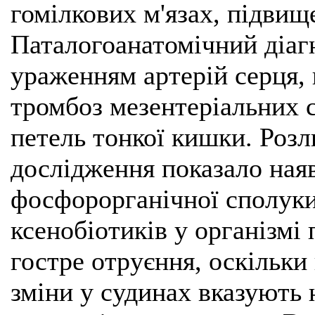
гомілкових м'язах, підвищ
Паталогоанатомічний діагн
ураженням артерій серця, 
тромбоз мезентеріальних 
петель тонкої кишки. Розл
дослідження показало наяв
фосфорорганічної сполуки
ксенобіотиків у організмі
гостре отруєння, оскільки
зміни у судинах вказують 