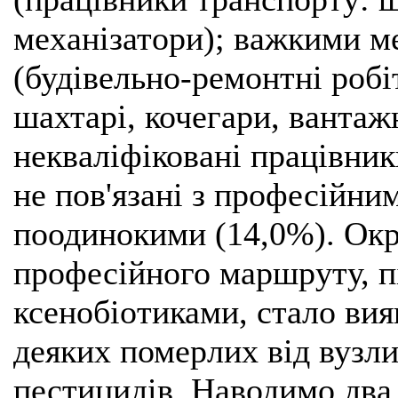
механізатори); важкими м
(будівельно-ремонтні робі
шахтарі, кочегари, вантаж
некваліфіковані працівник
не пов'язані з професійн
поодинокими (14,0%). Окр
професійного маршруту, п
ксенобіотиками, стало вия
деяких померлих від вузли
пестицидів. Наводимо два