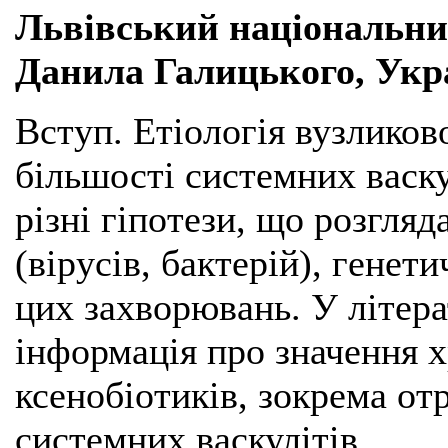
Львівський національни
Данила Галицького, Укр
Вступ. Етіологія вузликово
більшості системних васку
різні гіпотези, що розгля
(вірусів, бактерій), генет
цих захворювань. У літера
інформація про значення 
ксенобіотиків, зокрема отр
системних васкулітів.