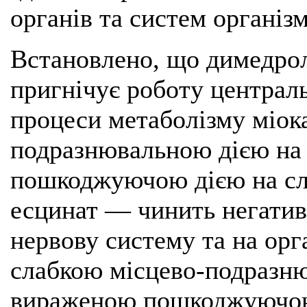
органів та систем організм
Встановлено, що димедрол
пригнічує роботу централь
процеси метаболізму міока
подразнювальною дією на
пошкоджуючою дією на сли
есцинат — чинить негатив
нервову систему та на орг
слабкою місцево-подразню
вираженою пошкоджуючою 