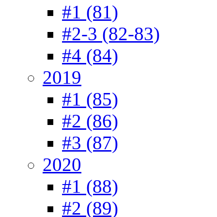
#1 (81)
#2-3 (82-83)
#4 (84)
2019
#1 (85)
#2 (86)
#3 (87)
2020
#1 (88)
#2 (89)