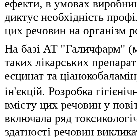
ефекти, в умовах виробниц
диктує необхідність проф
цих речовин на організм р
На базі АТ "Галичфарм" (м
таких лікарських препараті
есцинат та ціанокобаламін
ін'єкцій. Розробка гігієн
вмісту цих речовин у пов
включала ряд токсикологі
здатності речовин виклика