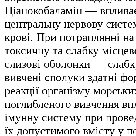
Ціанокобаламін — впливає
центральну нервову систем
крові. При потраплянні н
токсичну та слабку місце
слизові оболонки — слабк
вивчені сполуки здатні фо
реакції організму морськи
поглибленого вивчення впл
імунну систему при провед
їх допустимого вмісту у п