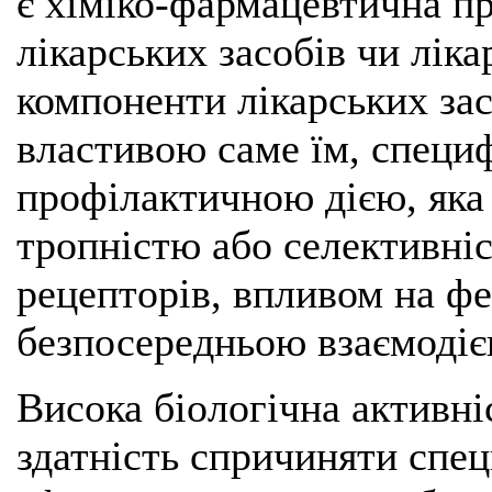
є хіміко-фармацевтична п
лікарських засобів чи ліка
компоненти лікарських за
властивою саме їм, специ
профілактичною дією, яка
тропністю або селективні
рецепторів, впливом на ф
безпосередньою взаємодіє
Висока біологічна активніс
здатність спричиняти спец