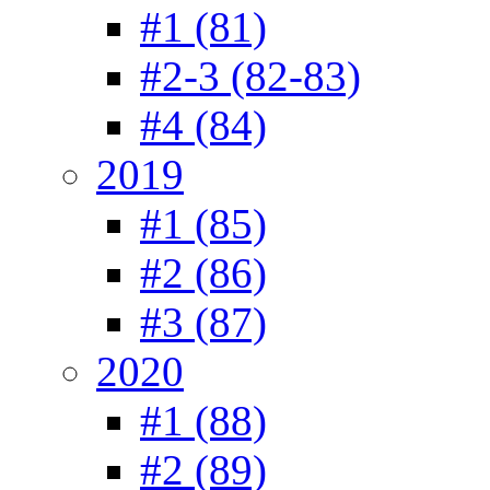
#1 (81)
#2-3 (82-83)
#4 (84)
2019
#1 (85)
#2 (86)
#3 (87)
2020
#1 (88)
#2 (89)