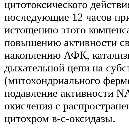
цитотоксического действия
последующие 12 часов пр
истощению этого компенса
повышению активности св
накоплению АФК, катали
дыхательной цепи на субс
(митохондриального ферме
подавление активности N
окисления с распростран
цитохром в-с-оксидазы.