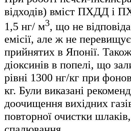
відходів) вміст ПХДД і П
3
1,5 нг/ м
, що не відповід
емісії, але ж не перевищу
прийнятих в Японії. Також
діоксинів в попелі, що за
рівні 1300 нг/кг при фонов
кг. Були виказані рекомен
доочищення вихідних газі
повторної очистки шлаків
спалювання.