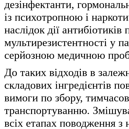
дезінфектанти, гормональн
із психотропною і наркот
наслідок дії антибіотиків
мультирезистентності у па
серйозною медичною пробл
До таких відходів в залежн
складових інгредієнтів пов
вимоги по збору, тимчасов
транспортуванню. Змішуван
всіх етапах поводження з