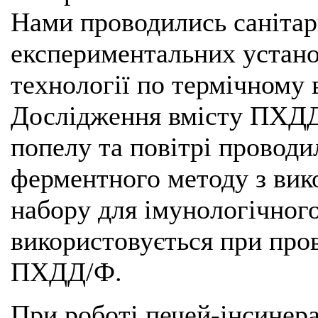
Нами проводились санітар
експериментальних устано
технології по термічному 
Дослідження вмісту ПХДД
попелу та повітрі проводи
ферментного методу з вик
набору для імунологічного
використовується при пров
ПХДД/Ф.
При роботі печей-інсинер