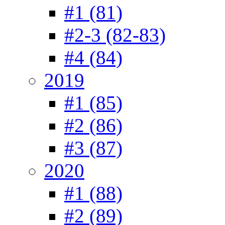
#1 (81)
#2-3 (82-83)
#4 (84)
2019
#1 (85)
#2 (86)
#3 (87)
2020
#1 (88)
#2 (89)