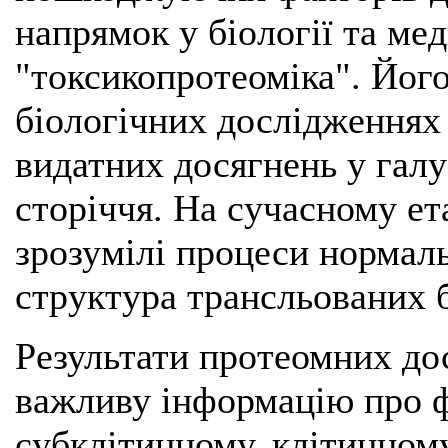
напрямок у біології та ме
"токсикопротеоміка". Його
біологічних дослідженнях
видатних досягнень у галу
сторіччя. На сучасному ет
зрозумілі процеси нормаль
структура трансльованих бі
Результати протеомних до
важливу інформацію про фі
субклітинному, клітинном