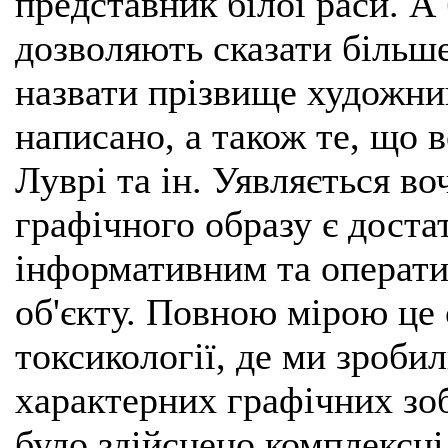
представник білої раси. А
дозволяють сказати більше
назвати прізвище художник
написано, а також те, що в
Луврі та ін. Уявляється во
графічного образу є дост
інформативним та операти
об'єкту. Повною мірою це 
токсикології, де ми зроби
характерних графічних зоб
було здійснено комплексні