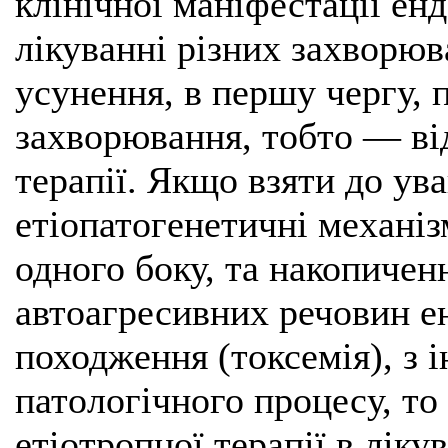
клінічної маніфестації ен
лікуванні різних захворюв
усунення, в першу чергу, 
захворювання, тобто — ві
терапії. Якщо взяти до ув
етіопатогенетичні механі
одного боку, та накопичен
автоагресивних речовин е
походження (токсемія), з 
патологічного процесу, то
етіотропної терапії в ліку