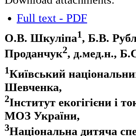
Full text - PDF
1
О.В. Шкуліпа
, Б.B. Руб
2
Проданчук
, д.мед.н., 
1
Київський національний
Шевченка,
2
Інститут екогігієни і то
МОЗ України,
3
Національна дитяча спе