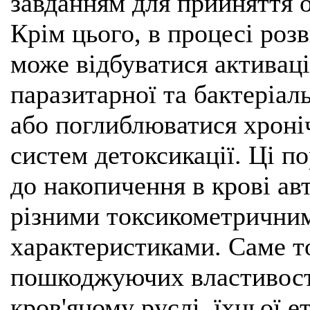
завданням для прийняття 
Крім цього, в процесі ро
може відбуватися активац
паразитарної та бактеріаль
або поглиблюватися хроніч
систем детоксикації. Ці 
до накопичення в крові ав
різними токсикометрични
характеристиками. Саме т
пошкоджуючих властивост
кров'яному руслі, їхньої е