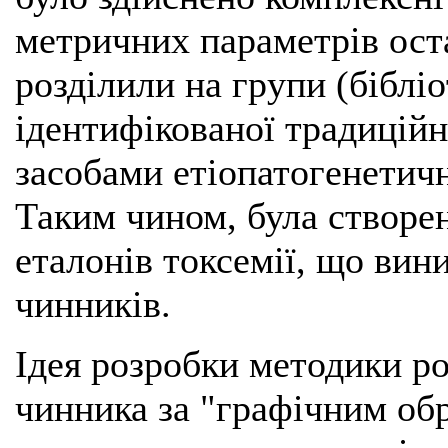
метричних параметрів оста
розділили на групи (біблі
ідентифікованої традицій
засобами етіопатогенетич
Таким чином, була створен
еталонів токсемії, що вини
чинників.
Ідея розробки методики ро
чинника за "графічним обр