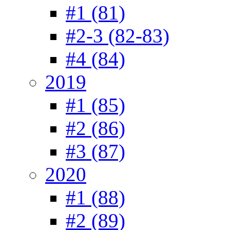
#1 (81)
#2-3 (82-83)
#4 (84)
2019
#1 (85)
#2 (86)
#3 (87)
2020
#1 (88)
#2 (89)