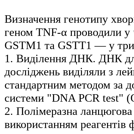
Визначення генотипу хвори
геном TNF-α проводили у ч
GSTM1 та GSTT1 — у три
1. Виділення ДНК. ДНК д
досліджень виділяли з лей
стандартним методом за д
системи "DNA PCR test" (О
2. Полімеразна ланцюгова
використанням реагентів 