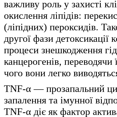
важливу роль у захисті кл
окислення ліпідів: переки
(ліпідних) пероксидів. Та
другої фази детоксикації к
процеси знешкодження гід
канцерогенів, переводячи 
чого вони легко виводяться
TNF-α — прозапальний ци
запалення та імунної відп
TNF-α діє як фактор актив