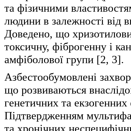
та фізичними властивостями
людини в залежності від в
Доведено, що хризотилов
токсичну, фіброгенну і ка
амфіболової групи [2, 3].
Азбестообумовлені захво
що розвиваються внаслідо
генетичних та екзогенних 
Підтвердженням мультифак
та хронічних неспецифічн