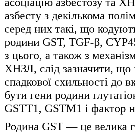
асоціацію азбестозу та ХН
азбесту з декількома пол
серед них такі, що кодуют
родини GST, TGF-β, CYP450
з цього, а також з механіз
ХНЗЛ, слід зазначити, що
спадкової схильності до 
бути гени родини глутаті
GSTT1, GSTM1 і фактор не
Родина GST — це велика г