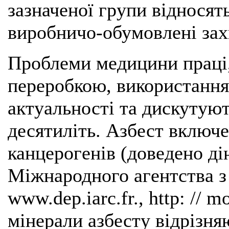
зазначеної групи відносят
виробничо-обумовлені зах
Проблеми медицини праці, 
переробкою, використанням
актуальності та дискутую
десятиліть. Азбест включ
канцерогенів (доведено ді
Міжнародного агентства з 
www.dep.iarc.fr., http: // m
мінерали азбесту відрізн