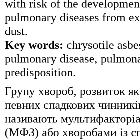
with risk of the developmen
pulmonary diseases from exp
dust.
Key words:
chrysotile asbe
pulmonary disease, pulmonar
predisposition.
Групу хвороб, розвиток я
певних спадкових чинникі
називають мультифакторі
(МФЗ) або хворобами із с