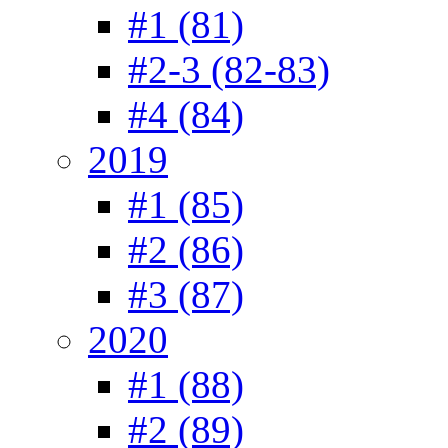
#1 (81)
#2-3 (82-83)
#4 (84)
2019
#1 (85)
#2 (86)
#3 (87)
2020
#1 (88)
#2 (89)