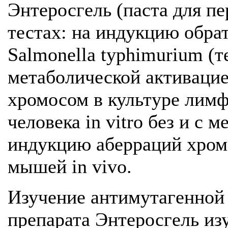
Энтеросгель (паста для п
тестах: на индукцию обра
Salmonella typhimurium (т
метаболической активацие
хромосом в культуре лим
человека in vitro без и с 
индукцию аберраций хромо
мышей in vivo.
Изучение антимутагенной 
препарата Энтеросгель из