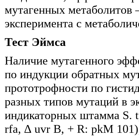
мутагенных метаболитов 
эксперимента с метаболич
Тест Эймса
Наличие мутагенного эффе
по индукции обратных мут
прототрофности по гистид
разных типов мутаций в э
индикаторных штамма S. t
rfa, ∆ uvr B, + R: рkM 10