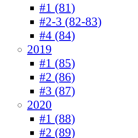
#1 (81)
#2-3 (82-83)
#4 (84)
2019
#1 (85)
#2 (86)
#3 (87)
2020
#1 (88)
#2 (89)