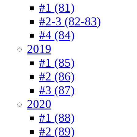
#1 (81)
#2-3 (82-83)
#4 (84)
2019
#1 (85)
#2 (86)
#3 (87)
2020
#1 (88)
#2 (89)