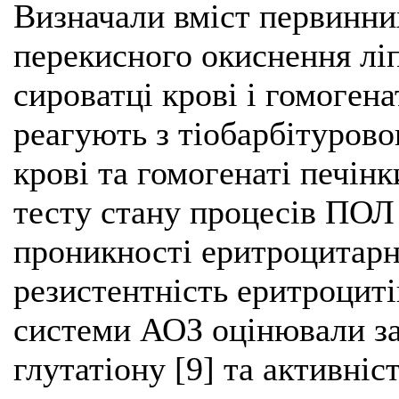
Визначали вміст первинни
перекисного окиснення ліп
сироватці крові і гомогена
реагують з тіобарбітуров
крові та гомогенаті печінк
тесту стану процесів ПОЛ
проникності еритроцитар
резистентність еритроциті
системи АОЗ оцінювали за
глутатіону [9] та активніс