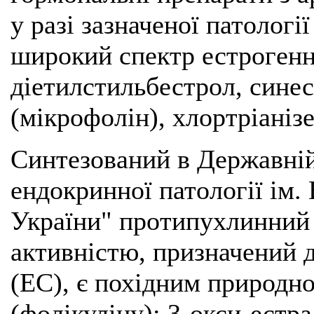
у разі зазначеної патологі
широкий спектр естрогенн
діетилстильбестрол, синес
(мікрофолін), хлортріаніз
Синтезований в Державній
ендокринної патології ім
України" протипухлинний 
активністю, призначений 
(ЕС), є похідним природн
(фолікуліну): 3-окси-естра