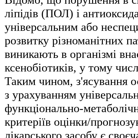
ліпідів (ПОЛ) і антиоксид
універсальним або неспе
розвитку різноманітних па
виникають в організмі вна
ксенобіотиків, у тому числ
Таким чином, з'ясування 
з урахуванням універсаль
функціонально-метаболічн
критеріїв оцінки/прогнозу
лікарського засобу є своє