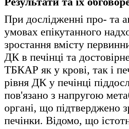
Результати та їх обговор
При дослідженні про- та 
умовах епікутанного надх
зростання вмісту первинн
ДК в печінці та достовір
ТБКАР як у крові, так і пе
рівня ДК у печінці піддос
пов'язано з напругою мета
органі, що підтверджено 
печінки. Відомо, що істот