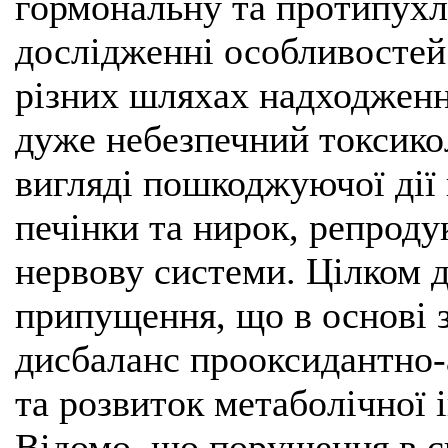
гормональну та протипухл
дослідженні особливостей
різних шляхах надходженн
дуже небезпечний токсико
вигляді пошкоджуючої дії
печінки та нирок, репроду
нервову системи. Цілком 
припущення, що в основі 
дисбаланс прооксидантно-
та розвиток метаболічної і
Відомо, що порушення в с