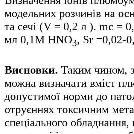
модельних розчинів на осн
та сечі (V = 0,2 л ). mc = 0
мл 0,1М HNO
, Sr =0,02-0
3
Висновки.
Таким чином, 
можна визначати вміст пл
допустимої норми до пато
отруєннях токсичним мета
спеціального обладнання, 