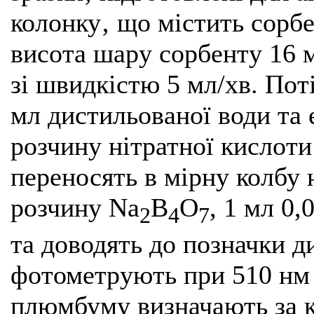
колонку‚ що містить сорб
висота шару сорбенту 16 
зі швидкістю 5 мл/хв. По
мл дистильованої води т
розчину нітратної кислоти
переносять в мірну колбу 
розчину Na
B
O
, 1 мл 0
2
4
7
та доводять до позначки 
фотометрують при 510 нм 
плюмбуму визначають за к