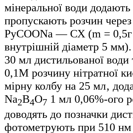
мінеральної води додають
пропускають розчин через
РуСООNa — СХ (m = 0,5г‚
внутрішній діаметр 5 мм)
30 мл дистильованої вод
0,1М розчину нітратної ки
мірну колбу на 25 мл‚ дод
Na
B
O
1 мл 0,06%-ого р
2
4
7
доводять до позначки дис
фотометрують при 510 нм 