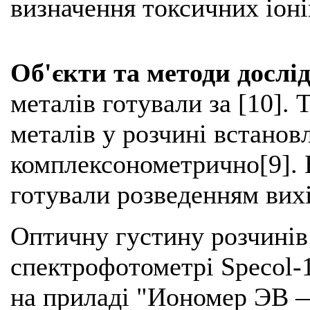
визначення токсичних іоні
Об'єкти та методи дослі
металів готували за [10]. 
металів у розчині встано
комплексонометрично[9]. 
готували розведенням вих
Оптичну густину розчинів
спектрофотометрі Specol-
на приладі "Иономер ЭВ 