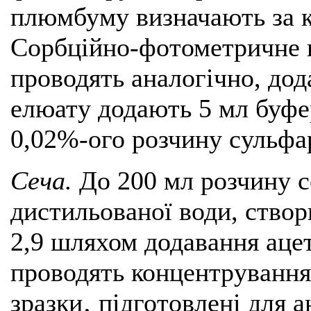
плюмбуму визначають за к
Сорбційно-фотометричне в
проводять аналогічно, до
елюату додають 5 мл буфер
0,02%-ого розчину сульфа
Сеча.
До 200 мл розчину с
дистильованої води, ство
2,9 шляхом додавання аце
проводять концентрування
зразки‚ підготовлені для 