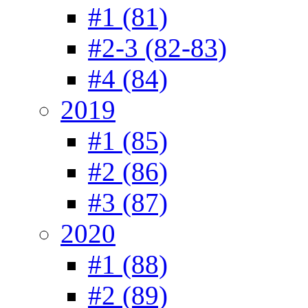
#1 (81)
#2-3 (82-83)
#4 (84)
2019
#1 (85)
#2 (86)
#3 (87)
2020
#1 (88)
#2 (89)