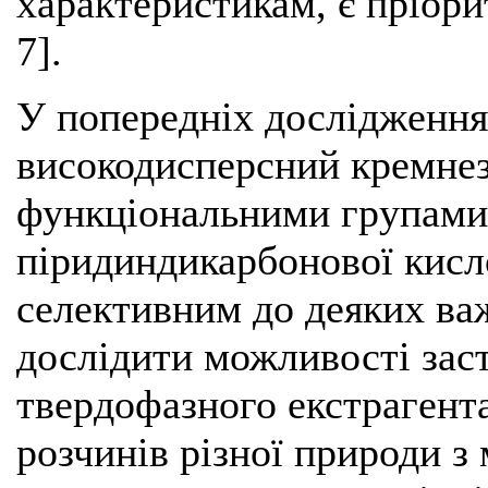
характеристикам, є пріор
7].
У попередніх дослідженнях
високодисперсний кремне
функціональними групами 
піридиндикарбонової кис
селективним до деяких важ
дослідити можливості за
твердофазного екстрагента
розчинів різної природи 