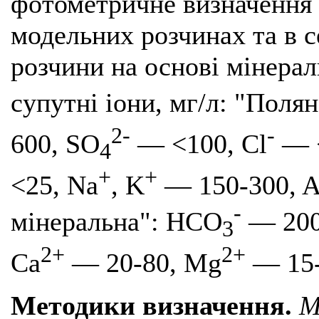
фотометричне визначення 
модельних розчинах та в с
розчини на основі мінерал
супутні іони, мг/л: "Поля
2-
-
600, SO
— <100, Cl
— <
4
+
+
<25, Na
, K
— 150-300, 
-
мінеральна": HCO
— 200
3
2+
2+
Ca
— 20-80, Mg
— 15-
Методики визначення.
М