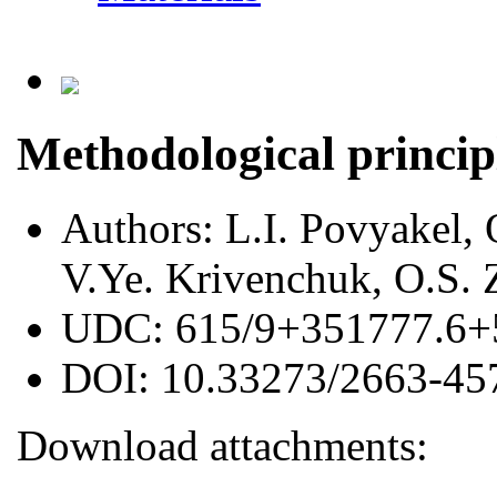
Methodological principl
Authors:
L.I. Povyakel, 
V.Ye. Krivenchuk, O.S.
UDC:
615/9+351777.6+
DOI:
10.33273/2663-45
Download attachments: