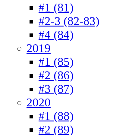
#1 (81)
#2-3 (82-83)
#4 (84)
2019
#1 (85)
#2 (86)
#3 (87)
2020
#1 (88)
#2 (89)