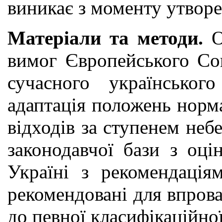
виникає з моменту утворе
Матеріали та методи.
О
вимог Європейського Сою
сучасного українськог
адаптація положень норма
відходів за ступенем неб
законодавчої бази з оці
Україні з рекомендаці
рекомендовані для впров
до певної класифікаційної