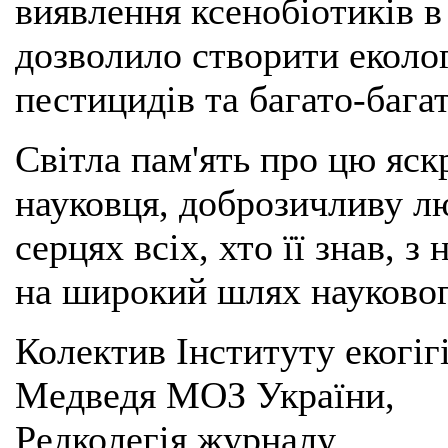
виявлення ксенобіотиків в
дозволило створити еколог
пестицидів та багато-багат
Світла пам'ять про цю яск
науковця, доброзичливу л
серцях всіх, хто її знав, 
на широкий шлях науковог
Колектив Інституту екогігіє
Медведя МОЗ України,
Редколегія журналу