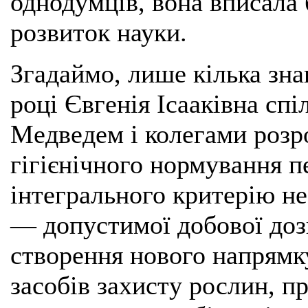
однодумців, вона вписала 
розвиток науки.
Згадаймо, лише кілька знак
році Євгенія Ісааківна спі
Медведем і колегами розр
гігієнічного нормування п
інтегрального критерію н
— допустимої добової дози
створення нового напрямку
засобів захисту рослин, п