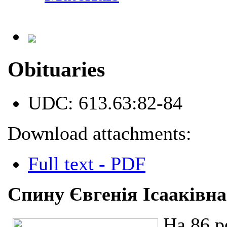
Obituaries
UDC:
613.63:82-84
Download attachments:
Full text - PDF
Спину Євгенія Ісааківна
На 86 р