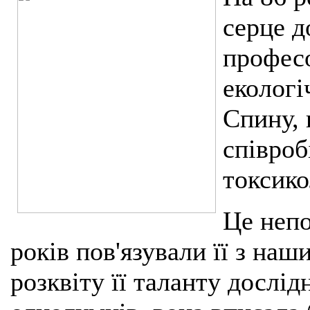
серце д
професо
екологі
Спину, 
співроб
токсико
Це непо
років пов'язували її з на
розквіту її таланту дослі