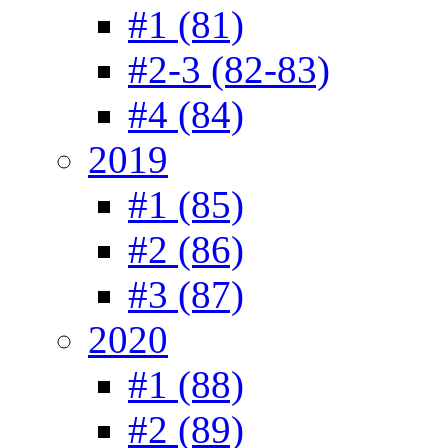
#1 (81)
#2-3 (82-83)
#4 (84)
2019
#1 (85)
#2 (86)
#3 (87)
2020
#1 (88)
#2 (89)