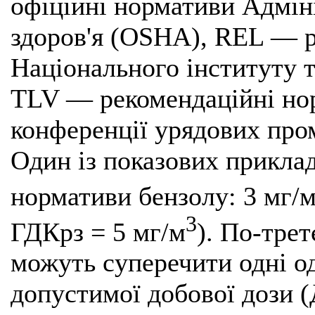
офіційні нормативи Адміні
здоров'я (OSHA), REL — 
Національного інституту 
TLV — рекомендаційні но
конференції урядових пром
Один із показових приклад
нормативи бензолу: 3 мг/
3
ГДКрз = 5 мг/м
). По-тре
можуть суперечити одні о
допустимої добової дози 