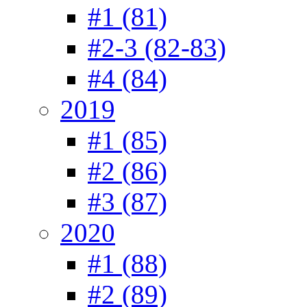
#1 (81)
#2-3 (82-83)
#4 (84)
2019
#1 (85)
#2 (86)
#3 (87)
2020
#1 (88)
#2 (89)