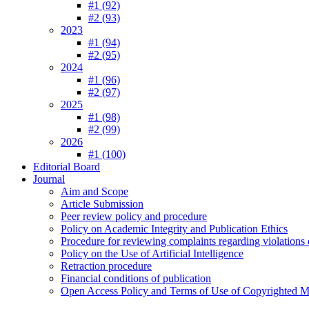
#1 (92)
#2 (93)
2023
#1 (94)
#2 (95)
2024
#1 (96)
#2 (97)
2025
#1 (98)
#2 (99)
2026
#1 (100)
Editorial Board
Journal
Aim and Scope
Article Submission
Peer review policy and procedure
Policy on Academic Integrity and Publication Ethics
Procedure for reviewing complaints regarding violations o
Policy on the Use of Artificial Intelligence
Retraction procedure
Financial conditions of publication
Open Access Policy and Terms of Use of Copyrighted Ma