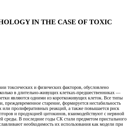
OLOGY IN THE CASE OF TOXIC
вии токсических и физических факторов, обусловлено
сколько в длительно-живущих клетках-предшественниках —
летки являются одними из короткоживущих клеток. Все типы
и, преждевременное старение, формируется нестабильность
х или пролиферативных реакций, а также повышается риск
торов и продукцией цитокинов, взаимодействуют с нервной
 среды. В последние годы СК стали предметом пристального
славливают необходимость их использования как модели при