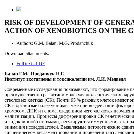
RISK OF DEVELOPMENT OF GENERA
ACTION OF XENOBIOTICS ON THE 
Authors:
G.M. Balan, M.G. Prodanchuk
Download attachments:
Full text - PDF
Балан Г.М., Проданчук Н.Г.
Институт экогигиены и токсикологии им. Л.И. Медведя
Современные исследования показывают, что формирование пат
преимущественно развитием молекулярно-генетических наруш
стволовых клетках (СК). Почти 95 % раковых клеток имеют э
СК в организме более уязвимы, уже при воздействии факторо
хромосом, ДНК и генома, следствием чего являются нарушен
малигнизации. Процессы дифференцировки СК генетически де
и эндокринной системами, регулируются иммунными фактора
внимания исследователей. Выявляемые патологические сдвиг
гигиеническом регламентировании и проведении исследовани