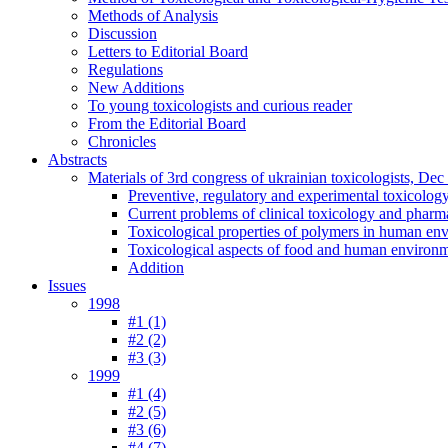
Methods of Analysis
Discussion
Letters to Editorial Board
Regulations
New Additions
To young toxicologists and curious reader
From the Editorial Board
Chronicles
Abstracts
Materials of 3rd congress of ukrainian toxicologists, De
Preventive, regulatory and experimental toxicolog
Current problems of clinical toxicology and pharm
Toxicological properties of polymers in human en
Toxicological aspects of food and human environ
Addition
Issues
1998
#1 (1)
#2 (2)
#3 (3)
1999
#1 (4)
#2 (5)
#3 (6)
#4 (7)