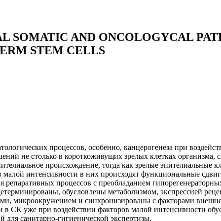
L SOMATIC AND ONCOLOGYCAL PATH
GERM STEM CELLS
ологических процессов, особенно, канцерогенеза при воздейст
ений не столько в короткоживущих зрелых клетках организма, 
пителиальное происхождение, тогда как зрелые эпителиальные к
в малой интенсивности в них происходят функциональные сдвиг
ия репаративных процессов с преобладанием гипорегенераторны
терминированы, обусловлены метаболизмом, экспрессией рецеп
ми, микроокружением и синхронизированы с факторами внешней
и в СК уже при воздействии факторов малой интенсивности обу
й для санитарно-гигиенической экспертизы.