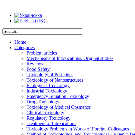
Home
Categories
Problem articles
Mechanisms of Intoxications. Original studies
Reviews
Food Safety
Toxicology of Pesticides
Toxicology of Nanostructures
Ecological Toxicology
Industrial Toxicology
Emergency Situation Toxicology
Drug Toxicology
Toxicology of Medical Cosmetics
Clinical Toxicology
Regulatory Toxicology
Treatment of Intoxications
Toxicology Problems in Works of Foreign Colleagues
Method of Toxicological and Toxicological-Hygienic Tes