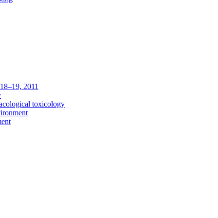
c 18–19, 2011
y
acological toxicology
vironment
ment