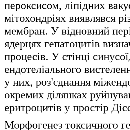
пероксисом, ліпідних ваку
мітохондріях виявлявся р
мембран. У відновний пері
ядерцях гепатоцитів визн
процесів. У стінці синусо
ендотеліального вистеленн
у них, роз'єднання міженд
окремих ділянках руйнува
еритроцитів у простір Діс
Морфогенез токсичного геп