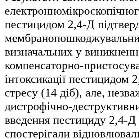
електронномікроскопічного
пестицидом 2,4-Д підтвер
мембранопошкоджувальний 
визначальних у виникненні
компенсаторно-пристосува
інтоксикації пестицидом 2
стресу (14 діб), але, незв
дистрофічно-деструктивни
введення пестициду 2,4-Д 
спостерігали відновлюваль