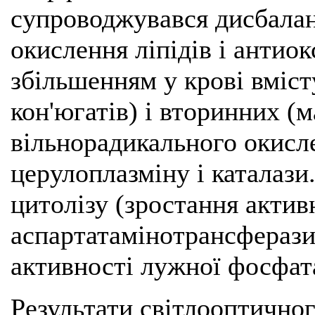
супроводжувався дисбалан
окислення ліпідів і антио
збільшенням у крові вміст
кон'югатів) і вторинних (
вільнорадикального окисл
церулоплазміну і каталази
цитолізу (зростання актив
аспартатамінотрансферази
активності лужної фосфат
Результати світлооптично