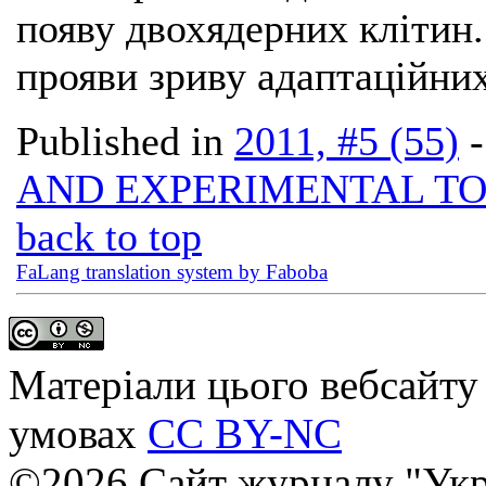
появу двохядерних клітин.
прояви зриву адаптаційних
Published in
2011, #5 (55)
AND EXPERIMENTAL T
back to top
FaLang translation system by Faboba
Матеріали цього вебсайту 
умовах
CC BY-NC
©2026 Сайт журналу "Укр