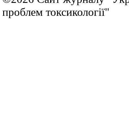
проблем токсикології"