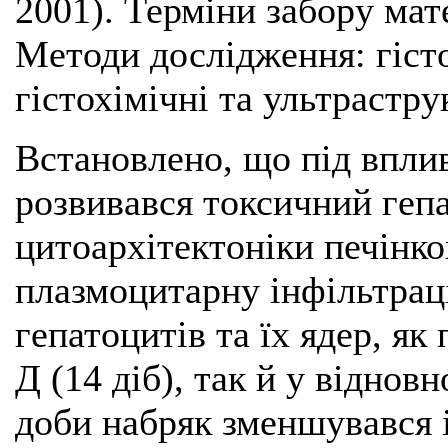
2001). Терміни забору матер
Методи дослідження: гіст
гістохімічні та ультрастру
Встановлено, що під вплив
розвивався токсичний геп
цитоархітектоніки печінко
плазмоцитарну інфільтрац
гепатоцитів та їх ядер, як
Д (14 діб), так й у відновн
доби набряк зменшувався 