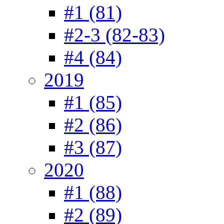
#1 (81)
#2-3 (82-83)
#4 (84)
2019
#1 (85)
#2 (86)
#3 (87)
2020
#1 (88)
#2 (89)