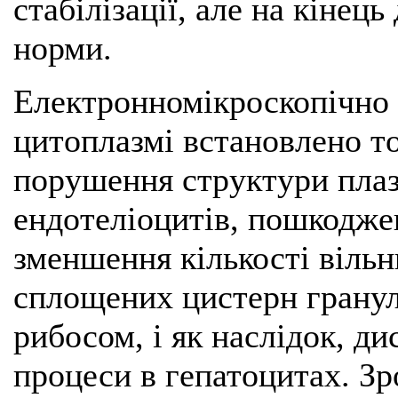
стабілізації, але на кінец
норми.
Електронномікроскопічно 
цитоплазмі встановлено то
порушення структури плаз
ендотеліоцитів, пошкодже
зменшення кількості вільн
сплощених цистерн гранул
рибосом, і як наслідок, д
процеси в гепатоцитах. Зро