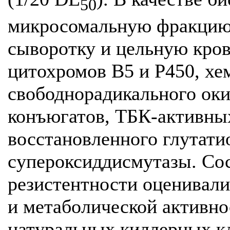
50
микросомальную фракцию 
сыворотку и цельную кров
цитохромов В5 и Р450, х
свободнорадикального оки
конъюгатов, ТБК-активны
восстановленного глутатио
супероксиддисмутазы. Со
резистентности оценивали
и метаболической активно
натуральных киллерных к