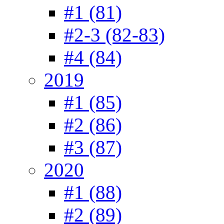
#1 (81)
#2-3 (82-83)
#4 (84)
2019
#1 (85)
#2 (86)
#3 (87)
2020
#1 (88)
#2 (89)