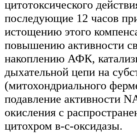
цитотоксического действия
последующие 12 часов пр
истощению этого компенса
повышению активности св
накоплению АФК, катали
дыхательной цепи на субс
(митохондриального ферме
подавление активности N
окисления с распростран
цитохром в-с-оксидазы.