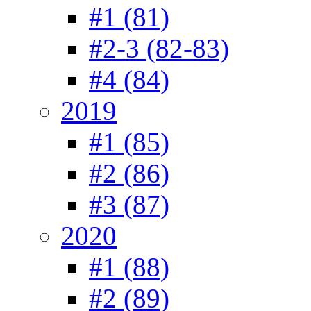
#1 (81)
#2-3 (82-83)
#4 (84)
2019
#1 (85)
#2 (86)
#3 (87)
2020
#1 (88)
#2 (89)