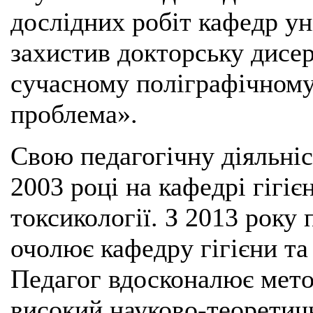
дослідних робіт кафедр ун
захистив докторську дисе
сучасному поліграфічному 
проблема».
Свою педагогічну діяльні
2003 році на кафедрі гігіє
токсикології. З 2013 року
очолює кафедру гігієни та
Педагог вдосконалює мето
високий науково-теоретичн