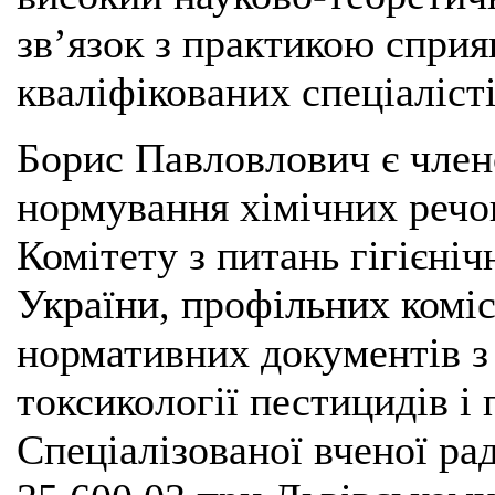
зв’язок з практикою спр
кваліфікованих спеціаліст
Борис Павловлович є члено
нормування хімічних речов
Комітету з питань гігієн
України, профільних комі
нормативних документів з г
токсикології пестицидів і 
Спеціалізованої вченої ра