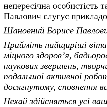
непересічна особистість т
Павлович слугує прикладо
Шановний Борисе Павлови
Прийміть найщиріші віта
міцного здоров’я, бадьор
наукових звершень, творчи
подальшої
активної робот
досягнутому, сповнення в
Нехай здійсняться усі ва