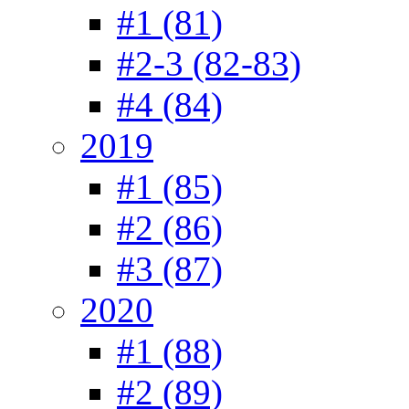
#1 (81)
#2-3 (82-83)
#4 (84)
2019
#1 (85)
#2 (86)
#3 (87)
2020
#1 (88)
#2 (89)