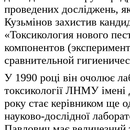
проведених досліджень, як
Кузьмінов захистив канди
«Токсикология нового пес
компонентов (эксперимен
сравнительной гигиеничес
У 1990 році він очолює л
токсикології ЛНМУ імені 
року стає керівником ще о
науково-дослідної лаборат
Павлович має величезний 