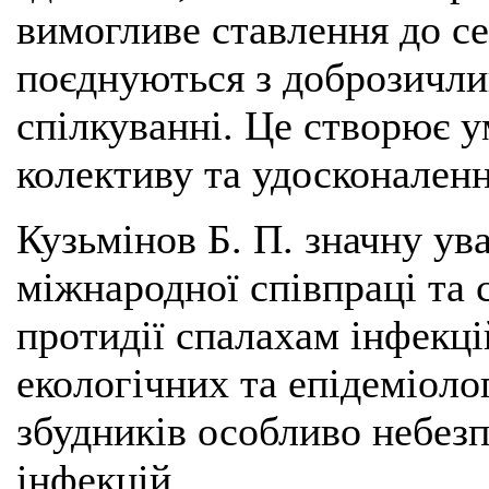
вимогливе ставлення до се
поєднуються з доброзичли
спілкуванні. Це створює у
колективу та удосконален
Кузьмінов Б. П. значну ув
міжнародної співпраці та
протидії спалахам інфекці
екологічних та епідеміоло
збудників особливо небезп
інфекцій.