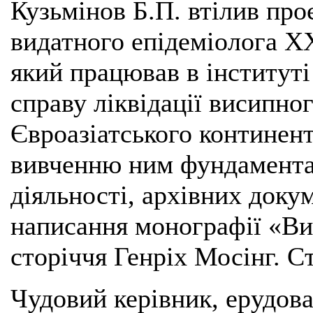
Кузьмінов Б.П. втілив пр
видатного епідеміолога ХХ
який працював в інституті
справу ліквідації висипно
Євроазіатського континен
вивченню ним фундаментал
діяльності, архівних докум
написання монографії «Ви
сторіччя Генріх Мосінг. С
Чудовий керівник, ерудова