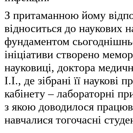
З притаманною йому відп
відноситься до наукових н
фундаментом сьогоднішньої
ініціативи створено мемор
науковиці, доктора медич
І.І., де зібрані її наукові 
кабінету – лабораторні пр
з якою доводилося працюва
навчалися тогочасні студе