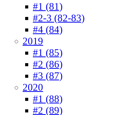
#1 (81)
#2-3 (82-83)
#4 (84)
2019
#1 (85)
#2 (86)
#3 (87)
2020
#1 (88)
#2 (89)