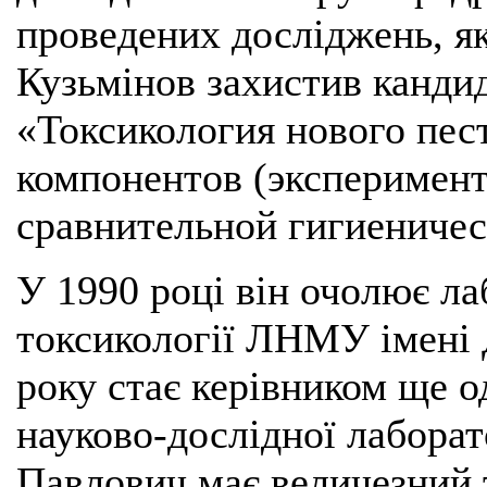
проведених досліджень, як
Кузьмінов захистив канди
«Токсикология нового пес
компонентов (эксперимен
сравнительной гигиеничес
У 1990 році він очолює л
токсикології ЛНМУ імені 
року стає керівником ще о
науково-дослідної лаборат
Павлович має величезний 