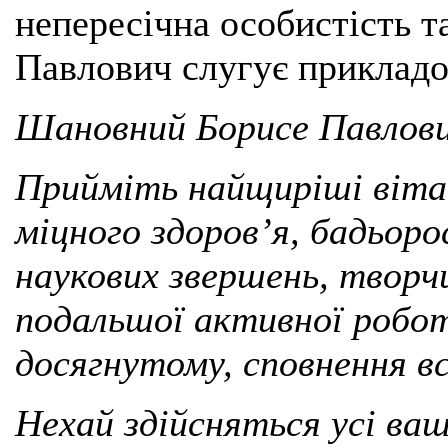
непересічна особистість т
Павлович слугує прикладо
Шановний Борисе Павлови
Прийміть найщиріші віта
міцного здоров’я, бадьор
наукових звершень, творчи
подальшої
активної робот
досягнутому, сповнення в
Нехай здійсняться усі ва