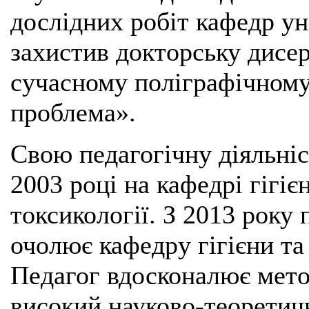
дослідних робіт кафедр ун
захистив докторську дисе
сучасному поліграфічному 
проблема».
Свою педагогічну діяльні
2003 році на кафедрі гігіє
токсикології. З 2013 року
очолює кафедру гігієни та
Педагог вдосконалює мето
високий науково-теоретичн