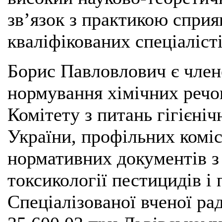
зв’язок з практикою спр
кваліфікованих спеціаліст
Борис Павловлович є члено
нормування хімічних речов
Комітету з питань гігієн
України, профільних комі
нормативних документів з г
токсикології пестицидів і 
Спеціалізованої вченої ра