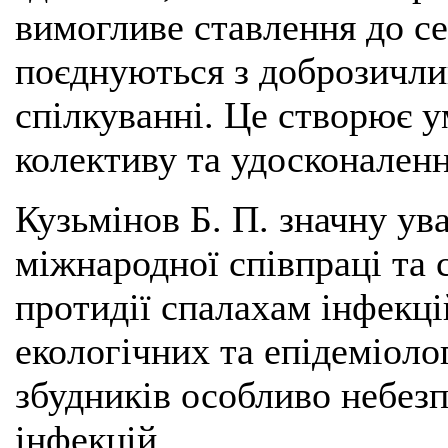
вимогливе ставлення до се
поєднуються з доброзичли
спілкуванні. Це створює у
колективу та удосконален
Кузьмінов Б. П. значну ув
міжнародної співпраці та
протидії спалахам інфекці
екологічних та епідеміоло
збудників особливо небезп
інфекцій.