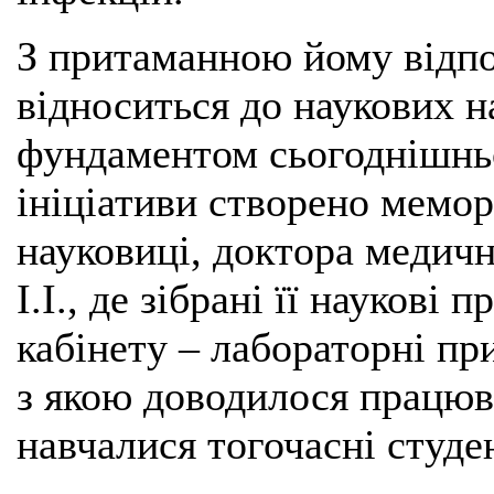
З притаманною йому відп
відноситься до наукових н
фундаментом сьогоднішньої
ініціативи створено мемор
науковиці, доктора медич
І.І., де зібрані її наукові 
кабінету – лабораторні пр
з якою доводилося працюва
навчалися тогочасні студе