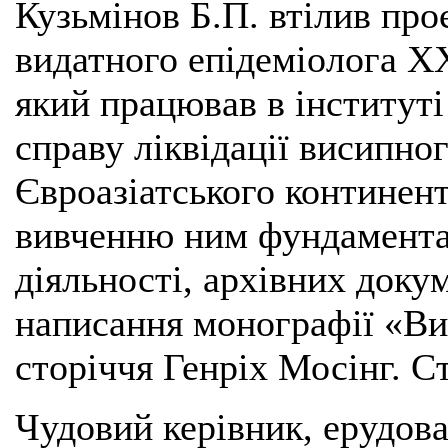
Кузьмінов Б.П. втілив пр
видатного епідеміолога ХХ
який працював в інституті
справу ліквідації висипно
Євроазіатського континен
вивченню ним фундаментал
діяльності, архівних докум
написання монографії «Ви
сторіччя Генріх Мосінг. С
Чудовий керівник, ерудова