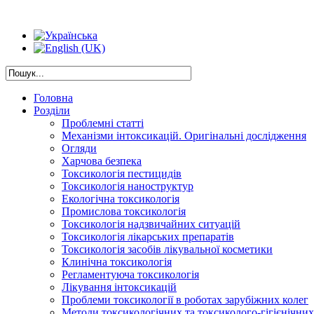
Головна
Розділи
Проблемні статті
Механізми інтоксикацій. Оригінальні дослідження
Огляди
Харчова безпека
Токсикологія пестицидів
Токсикологія наноструктур
Екологічна токсикологія
Промислова токсикологія
Токсикологія надзвичайних ситуацій
Токсикологія лікарських препаратів
Токсикологія засобів лікувальної косметики
Клинічна токсикологія
Регламентуюча токсикологія
Лікування інтоксикацій
Проблеми токсикології в роботах зарубіжних колег
Методи токсикологічних та токсиколого-гігієнічни