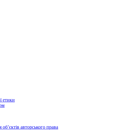
ї етики
рм
 обʼєктів авторського права