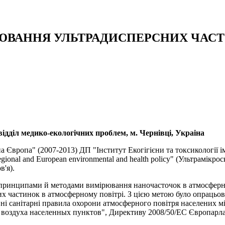
ВАННЯ УЛЬТРАДИСПЕРСНИХ ЧАСТОЧ
 відділ медико-екологічних проблем, м. Чернівці, Украіна
вропа" (2007-2013) ДП "Інститут Екогігієни та токсикології ім.
of regional and European environmental and health policy" (Ультрамі
'я).
принципами й методами вимірювання наночасточок в атмосферном
х частинок в атмосферному повітрі. З цією метою було опрацьова
 санітарні правила охорони атмосферного повітря населених мі
а воздуха населенных пунктов", Директиву 2008/50/EC Європарла