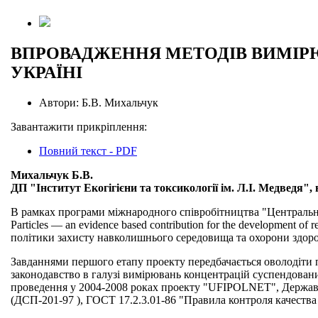
ВПРОВАДЖЕННЯ МЕТОДІВ ВИМІРЮ
УКРАЇНІ
Автори:
Б.В. Михальчук
Завантажити прикріплення:
Повний текст - PDF
Михальчук Б.В.
ДП "Інститут Екогігієни та токсикології ім. Л.І. Медведя",
В рамках програми міжнародного співробітництва "Центральна Є
Particles — an evidence based contribution for the development 
політики захисту навколишнього середовища та охорони здоров
Завданнями першого етапу проекту передбачається оволодіти 
законодавство в галузі вимірювань концентрацій суспендовани
проведення у 2004-2008 роках проекту "UFIPOLNET", Державні
(ДСП-201-97 ), ГОСТ 17.2.3.01-86 "Правила контроля качеств