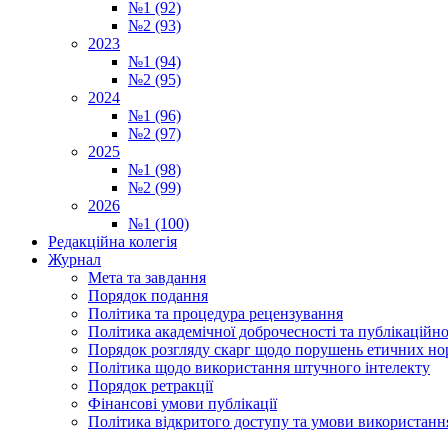
№1 (92)
№2 (93)
2023
№1 (94)
№2 (95)
2024
№1 (96)
№2 (97)
2025
№1 (98)
№2 (99)
2026
№1 (100)
Редакційна колегія
Журнал
Мета та завдання
Порядок подання
Політика та процедура рецензування
Політика академічної доброчесності та публікаційно
Порядок розгляду скарг щодо порушень етичних но
Політика щодо використання штучного інтелекту
Порядок ретракції
Фінансові умови публікації
Політика відкритого доступу та умови використання