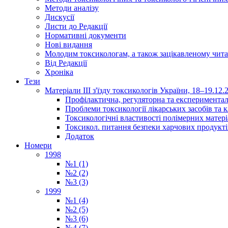
Методи аналізу
Дискусії
Листи до Редакції
Нормативні документи
Нові видання
Молодим токсикологам, а також зацікавленому чита
Від Редакції
Хроніка
Тези
Матеріали ІІІ з'їзду токсикологів України, 18–19.12.
Профілактична, регуляторна та експериментал
Проблеми токсикології лікарських засобів та к
Токсикологічні властивості полімерних матер
Токсикол. питання безпеки харчових продукті
Додаток
Номери
1998
№1 (1)
№2 (2)
№3 (3)
1999
№1 (4)
№2 (5)
№3 (6)
№4 (7)