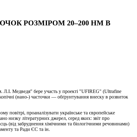
ОК РОЗМІРОМ 20–200 НМ В
 Л.І. Медведя" бере участь у проекті "UFIREG" (Ultrafine
кроскопічні (нано-) часточки — обґрунтування внеску в розвиток
у повітрі, проаналізувати українське та європейське
но низку літературних джерел, серед яких: звіт про
сць (від забруднення хімічними та біологічними речовинами)
менту та Ради ЄС та ін.