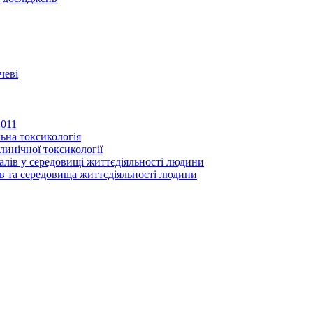
чеві
2011
ьна токсикологія
линічної токсикології
іалів у середовищі життєдіяльності людини
в та середовища життєдіяльності людини