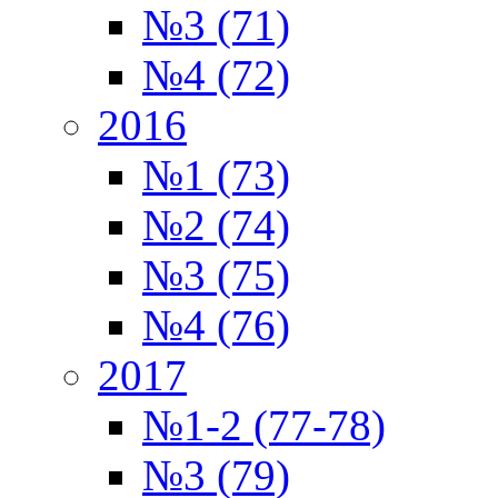
№3 (71)
№4 (72)
2016
№1 (73)
№2 (74)
№3 (75)
№4 (76)
2017
№1-2 (77-78)
№3 (79)