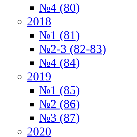
№4 (80)
2018
№1 (81)
№2-3 (82-83)
№4 (84)
2019
№1 (85)
№2 (86)
№3 (87)
2020