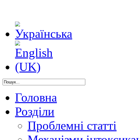
Головна
Розділи
Проблемні статті
Механізми інтоксикац