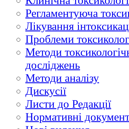
Клинічна токсикологі
Регламентуюча токси
Лікування інтоксикац
Проблеми токсикологі
Методи токсикологічн
досліджень
Методи аналізу
Дискусії
Листи до Редакції
Нормативні докумен