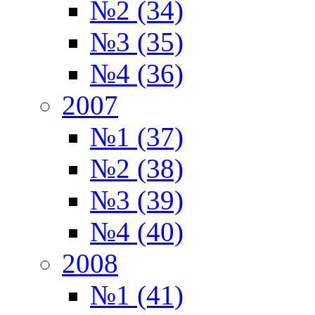
№2 (34)
№3 (35)
№4 (36)
2007
№1 (37)
№2 (38)
№3 (39)
№4 (40)
2008
№1 (41)