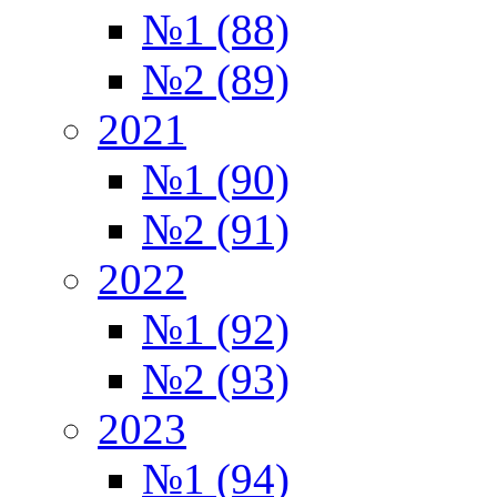
№1 (88)
№2 (89)
2021
№1 (90)
№2 (91)
2022
№1 (92)
№2 (93)
2023
№1 (94)