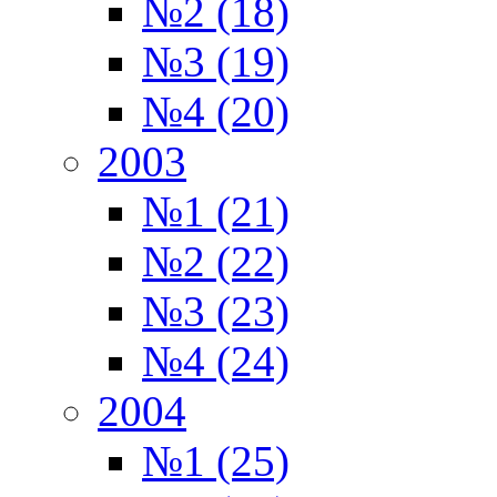
№2 (18)
№3 (19)
№4 (20)
2003
№1 (21)
№2 (22)
№3 (23)
№4 (24)
2004
№1 (25)