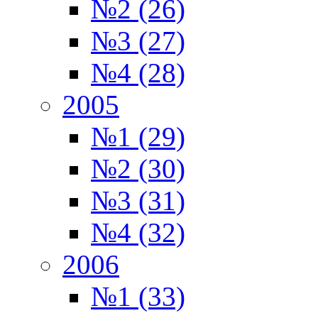
№2 (26)
№3 (27)
№4 (28)
2005
№1 (29)
№2 (30)
№3 (31)
№4 (32)
2006
№1 (33)