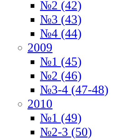
№2 (42)
№3 (43)
№4 (44)
2009
№1 (45)
№2 (46)
№3-4 (47-48)
2010
№1 (49)
№2-3 (50)