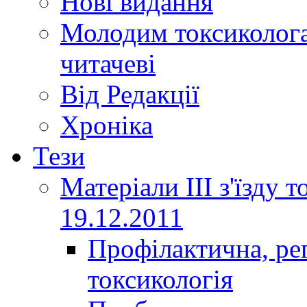
Нові видання
Молодим токсиколога
читачеві
Від Редакції
Хроніка
Тези
Матеріали ІІІ з'їзду 
19.12.2011
Профілактична, ре
токсикологія