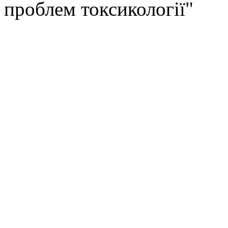
проблем токсикології"