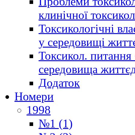
Проблеми токсиколо
клинічної токсикол
Токсикологічні вла
у середовищі житт
Токсикол. питання 
середовища життєд
Додаток
Номери
1998
№1 (1)