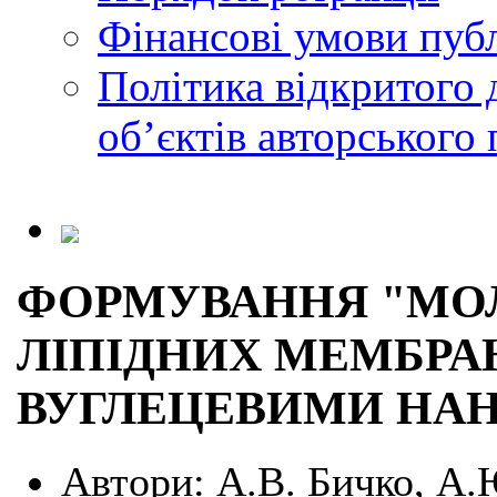
Фінансові умови публ
Політика відкритого 
обʼєктів авторського 
ФОРМУВАННЯ "МОЛ
ЛІПІДНИХ МЕМБР
ВУГЛЕЦЕВИМИ НА
Автори:
А.В. Бичко, А.