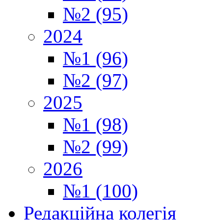
№2 (95)
2024
№1 (96)
№2 (97)
2025
№1 (98)
№2 (99)
2026
№1 (100)
Редакційна колегія