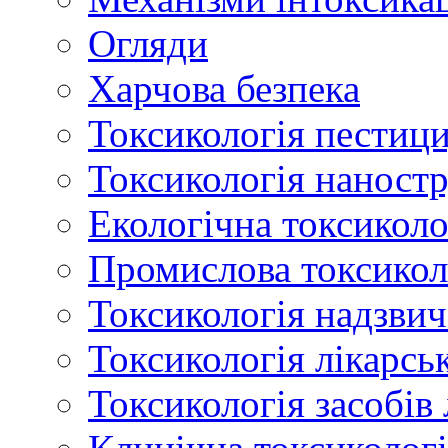
Огляди
Харчова безпека
Токсикологія пестици
Токсикологія наност
Екологічна токсиколо
Промислова токсикол
Токсикологія надзвич
Токсикологія лікарсь
Токсикологія засобів