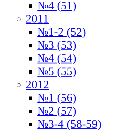
№4 (51)
2011
№1-2 (52)
№3 (53)
№4 (54)
№5 (55)
2012
№1 (56)
№2 (57)
№3-4 (58-59)