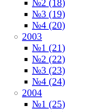
№2 (18)
№3 (19)
№4 (20)
2003
№1 (21)
№2 (22)
№3 (23)
№4 (24)
2004
№1 (25)