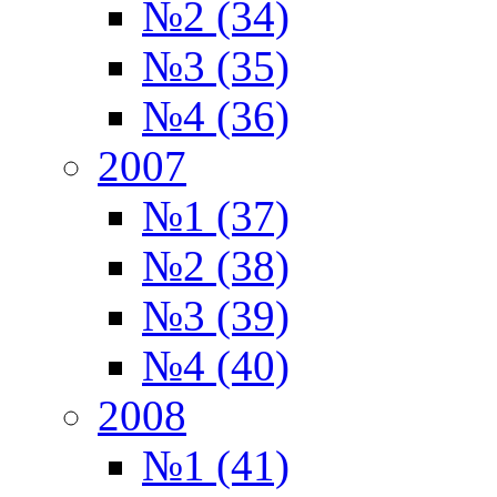
№2 (34)
№3 (35)
№4 (36)
2007
№1 (37)
№2 (38)
№3 (39)
№4 (40)
2008
№1 (41)