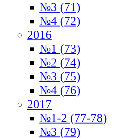
№3 (71)
№4 (72)
2016
№1 (73)
№2 (74)
№3 (75)
№4 (76)
2017
№1-2 (77-78)
№3 (79)