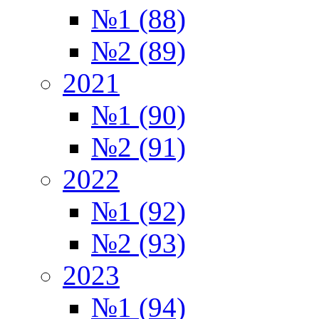
№1 (88)
№2 (89)
2021
№1 (90)
№2 (91)
2022
№1 (92)
№2 (93)
2023
№1 (94)