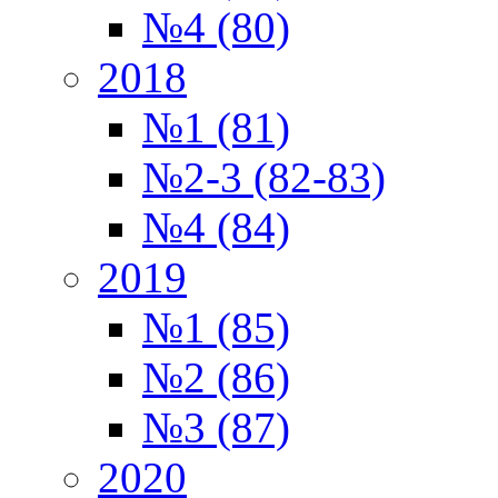
№4 (80)
2018
№1 (81)
№2-3 (82-83)
№4 (84)
2019
№1 (85)
№2 (86)
№3 (87)
2020