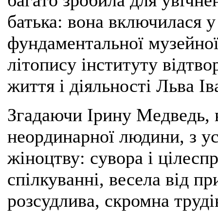
батька: вона включилася у
фундаментальної музейної 
літопису інституту відтв
життя і діяльності Льва І
Згадаючи Ірину Медведь, 
неординарної людини, з у
жіноцтву: сувора і цілесп
спілкуванні, весела від пр
розсудлива, скромна труді