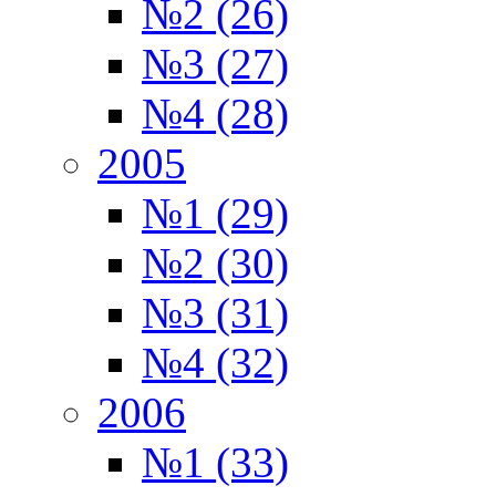
№2 (26)
№3 (27)
№4 (28)
2005
№1 (29)
№2 (30)
№3 (31)
№4 (32)
2006
№1 (33)