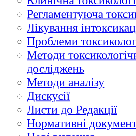
Клинічна токсикологі
Регламентуюча токси
Лікування інтоксикац
Проблеми токсикологі
Методи токсикологічн
досліджень
Методи аналізу
Дискусії
Листи до Редакції
Нормативні докумен