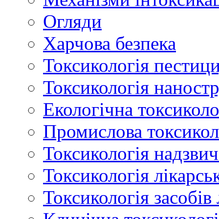
Огляди
Харчова безпека
Токсикологія пестици
Токсикологія наност
Екологічна токсиколо
Промислова токсикол
Токсикологія надзвич
Токсикологія лікарсь
Токсикологія засобів