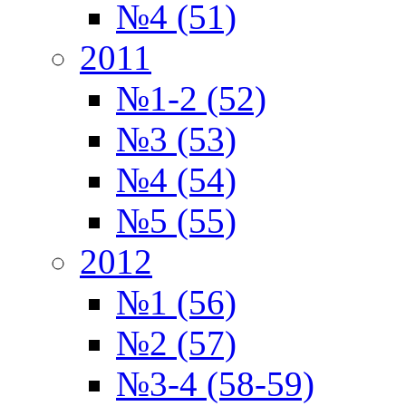
№4 (51)
2011
№1-2 (52)
№3 (53)
№4 (54)
№5 (55)
2012
№1 (56)
№2 (57)
№3-4 (58-59)