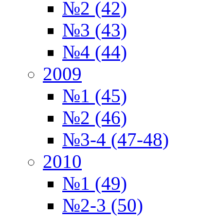
№2 (42)
№3 (43)
№4 (44)
2009
№1 (45)
№2 (46)
№3-4 (47-48)
2010
№1 (49)
№2-3 (50)