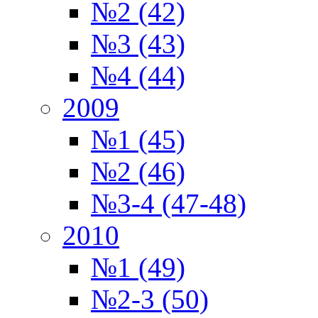
№2 (42)
№3 (43)
№4 (44)
2009
№1 (45)
№2 (46)
№3-4 (47-48)
2010
№1 (49)
№2-3 (50)