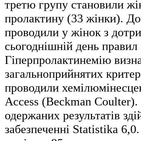
третю групу становили жі
пролактину (33 жінки). Д
проводили у жінок з дотр
сьогоднішній день правил 
Гіперпролактинемію визна
загальноприйнятих критері
проводили хемілюмінесцен
Access (Beckman Coulter)
одержаних результатів зд
забезпеченні Statistika 6,