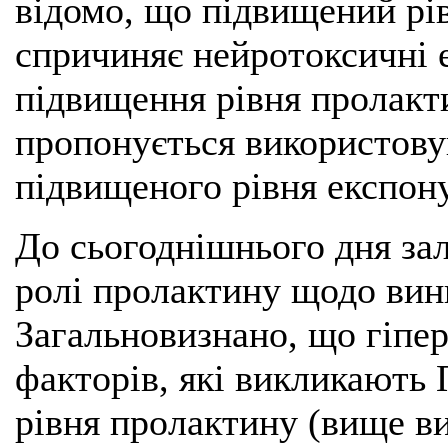
відомо, що підвищений рі
спричиняє нейротоксичні 
підвищення рівня пролакт
пропонується використову
підвищеного рівня експон
До сьогоднішнього дня за
ролі пролактину щодо вини
Загальновизнано, що гіпе
факторів, які викликають
рівня пролактину (вище в