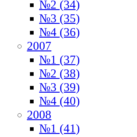
№2 (34)
№3 (35)
№4 (36)
2007
№1 (37)
№2 (38)
№3 (39)
№4 (40)
2008
№1 (41)