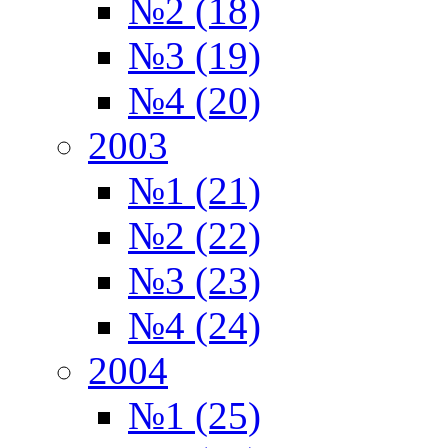
№2 (18)
№3 (19)
№4 (20)
2003
№1 (21)
№2 (22)
№3 (23)
№4 (24)
2004
№1 (25)