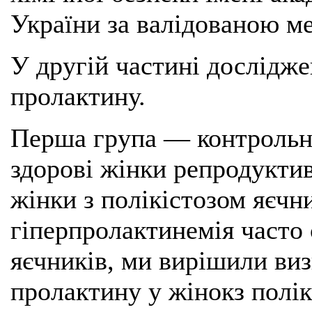
України за валідованою м
У другій частині дослідже
пролактину.
Перша група — контрольна
здорові жінки репродуктив
жінки з полікістозом яєчн
гіперпролактинемія часто
яєчників, ми вирішили ви
пролактину у жінокз полік