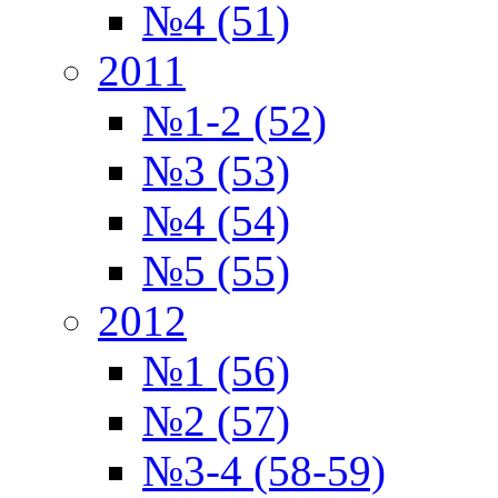
№4 (51)
2011
№1-2 (52)
№3 (53)
№4 (54)
№5 (55)
2012
№1 (56)
№2 (57)
№3-4 (58-59)