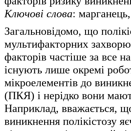
факторів ризику виникне
Ключові слова
: марганець,
Загальновідомо, що полікі
мультифакторних захворюв
факторів частіше за все н
існують лише окремі робот
мікроелементів до виникне
(ПКЯ) і нерідко вони маю
Наприклад, вважається, щ
виникнення полікістозу яєч