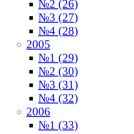
№2 (26)
№3 (27)
№4 (28)
2005
№1 (29)
№2 (30)
№3 (31)
№4 (32)
2006
№1 (33)