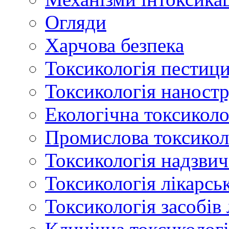
Огляди
Харчова безпека
Токсикологія пестици
Токсикологія наност
Екологічна токсиколо
Промислова токсикол
Токсикологія надзвич
Токсикологія лікарсь
Токсикологія засобів