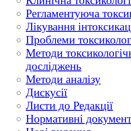
Клинічна токсикологі
Регламентуюча токси
Лікування інтоксикац
Проблеми токсикологі
Методи токсикологічн
досліджень
Методи аналізу
Дискусії
Листи до Редакції
Нормативні докумен