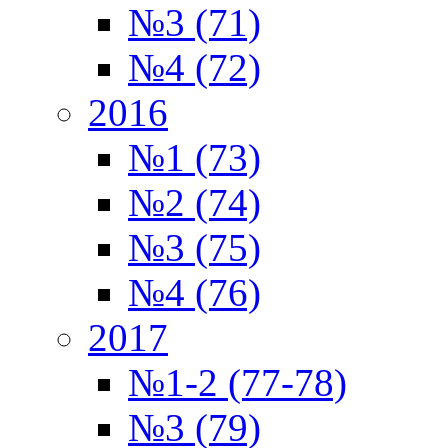
№3 (71)
№4 (72)
2016
№1 (73)
№2 (74)
№3 (75)
№4 (76)
2017
№1-2 (77-78)
№3 (79)