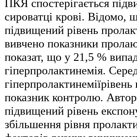
ПКЯ спостерігається підв
сироватці крові. Відомо, 
підвищений рівень пролакт
вивчено показники пролаю
показат, що у 21,5 % випа
гіперпролактинемія. Серед
гіперпролактинеміїрівень
показник контролю. Автор
підвищений рівень експон
збільшення рівня пролакти