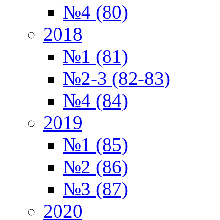
№4 (80)
2018
№1 (81)
№2-3 (82-83)
№4 (84)
2019
№1 (85)
№2 (86)
№3 (87)
2020