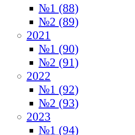
№1 (88)
№2 (89)
2021
№1 (90)
№2 (91)
2022
№1 (92)
№2 (93)
2023
№1 (94)