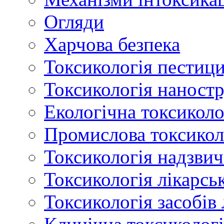
Огляди
Харчова безпека
Токсикологія пестици
Токсикологія наност
Екологічна токсиколо
Промислова токсикол
Токсикологія надзвич
Токсикологія лікарсь
Токсикологія засобів