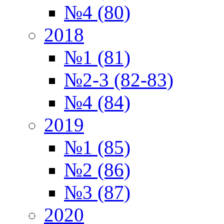
№4 (80)
2018
№1 (81)
№2-3 (82-83)
№4 (84)
2019
№1 (85)
№2 (86)
№3 (87)
2020