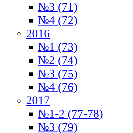
№3 (71)
№4 (72)
2016
№1 (73)
№2 (74)
№3 (75)
№4 (76)
2017
№1-2 (77-78)
№3 (79)