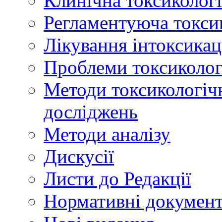
Клинічна токсикологі
Регламентуюча токси
Лікування інтоксикац
Проблеми токсикологі
Методи токсикологічн
досліджень
Методи аналізу
Дискусії
Листи до Редакції
Нормативні докумен