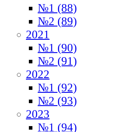
№1 (88)
№2 (89)
2021
№1 (90)
№2 (91)
2022
№1 (92)
№2 (93)
2023
№1 (94)