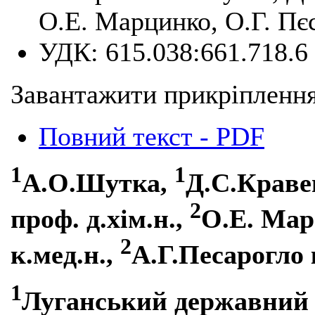
О.Е. Марцинко, О.Г. Пє
УДК:
615.038:661.718.6
Завантажити прикріплення
Повний текст - PDF
1
1
А.О.Шутка,
Д.С.Кравец
2
проф. д.хім.н.,
О.Е. Ма
2
к.мед.н.,
А.Г.Песарогло 
1
Луганський державний 