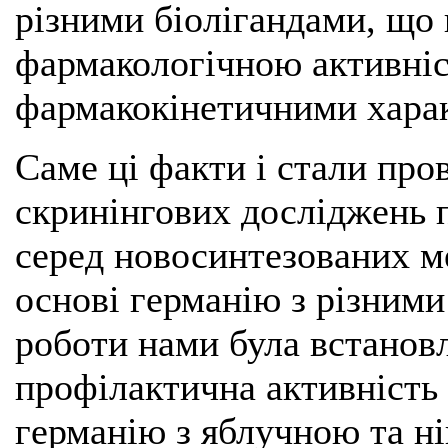
різними біолігандами, що
фармакологічною активніс
фармакокінетичними харак
Саме ці факти і стали пр
скринінгових досліджень 
серед новосинтезованих м
основі германію з різними
роботи нами була встановл
профілактична активність 
германію з яблучною та н