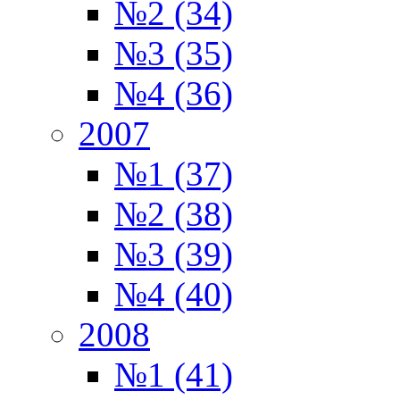
№2 (34)
№3 (35)
№4 (36)
2007
№1 (37)
№2 (38)
№3 (39)
№4 (40)
2008
№1 (41)