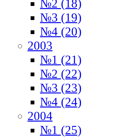
№2 (18)
№3 (19)
№4 (20)
2003
№1 (21)
№2 (22)
№3 (23)
№4 (24)
2004
№1 (25)