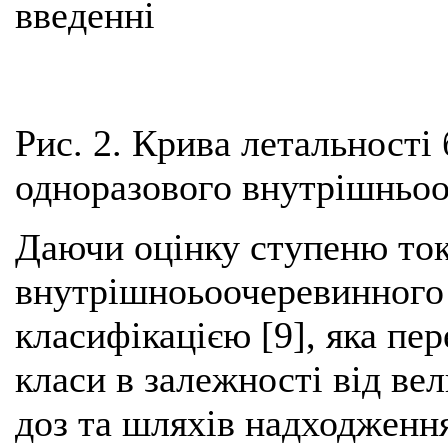
введенні
Рис. 2. Крива летальності
одноразового внутрішньо
Даючи оцінку ступеню ток
внутрішноьоочеревинного 
класифікацією [9], яка пе
класи в залежності від ве
доз та шляхів надходженн