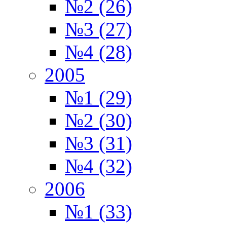
№2 (26)
№3 (27)
№4 (28)
2005
№1 (29)
№2 (30)
№3 (31)
№4 (32)
2006
№1 (33)