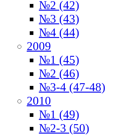
№2 (42)
№3 (43)
№4 (44)
2009
№1 (45)
№2 (46)
№3-4 (47-48)
2010
№1 (49)
№2-3 (50)