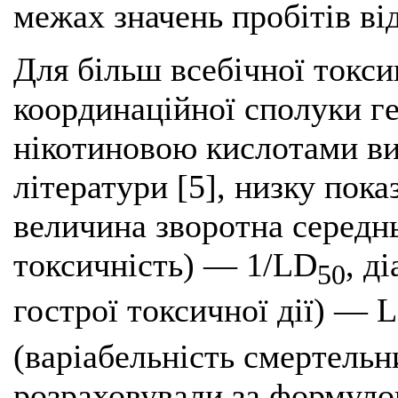
межах значень пробітів від
Для більш всебічної токс
координаційної сполуки г
нікотиновою кислотами ви
літератури [5], низку пока
величина зворотна середн
токсичність) — 1/LD
, д
50
гострої токсичної дії) — 
(варіабельність смертельн
розраховували за формуло