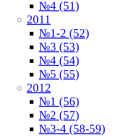
№4 (51)
2011
№1-2 (52)
№3 (53)
№4 (54)
№5 (55)
2012
№1 (56)
№2 (57)
№3-4 (58-59)