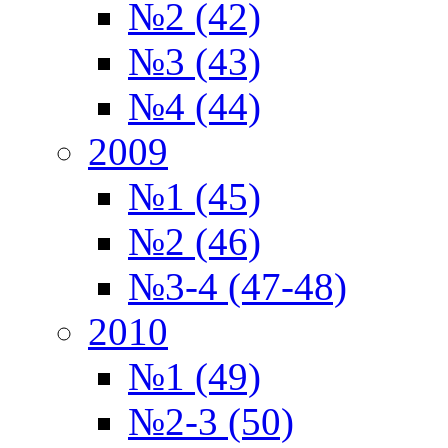
№2 (42)
№3 (43)
№4 (44)
2009
№1 (45)
№2 (46)
№3-4 (47-48)
2010
№1 (49)
№2-3 (50)