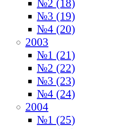
№2 (18)
№3 (19)
№4 (20)
2003
№1 (21)
№2 (22)
№3 (23)
№4 (24)
2004
№1 (25)