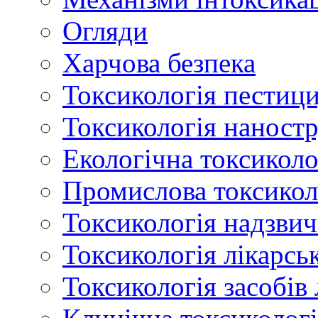
Огляди
Харчова безпека
Токсикологія пестици
Токсикологія наност
Екологічна токсиколо
Промислова токсикол
Токсикологія надзвич
Токсикологія лікарсь
Токсикологія засобів