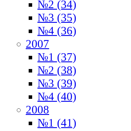
№2 (34)
№3 (35)
№4 (36)
2007
№1 (37)
№2 (38)
№3 (39)
№4 (40)
2008
№1 (41)