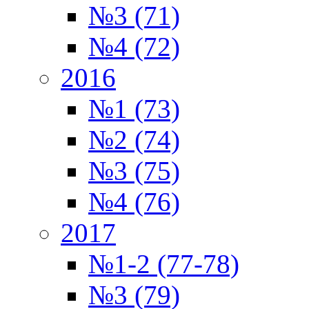
№3 (71)
№4 (72)
2016
№1 (73)
№2 (74)
№3 (75)
№4 (76)
2017
№1-2 (77-78)
№3 (79)