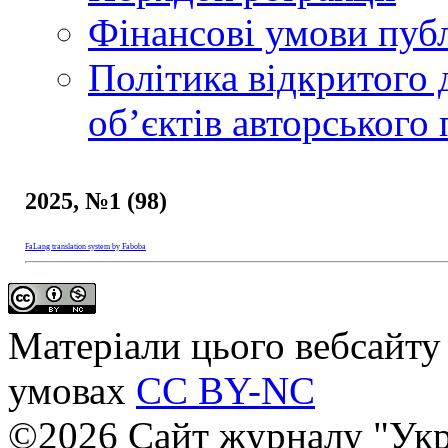
Фінансові умови публ
Політика відкритого 
обʼєктів авторського 
2025, №1 (98)
FaLang translation system by Faboba
Матеріали цього вебсайту 
умовах
CC BY-NC
©2026 Сайт журналу "Укр