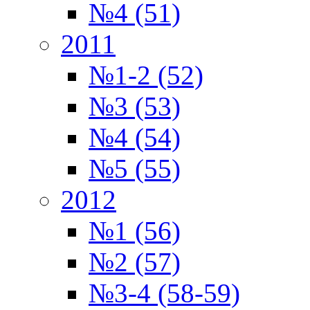
№4 (51)
2011
№1-2 (52)
№3 (53)
№4 (54)
№5 (55)
2012
№1 (56)
№2 (57)
№3-4 (58-59)