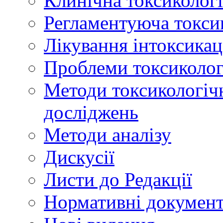
Клинічна токсикологі
Регламентуюча токси
Лікування інтоксикац
Проблеми токсикологі
Методи токсикологічн
досліджень
Методи аналізу
Дискусії
Листи до Редакції
Нормативні докумен