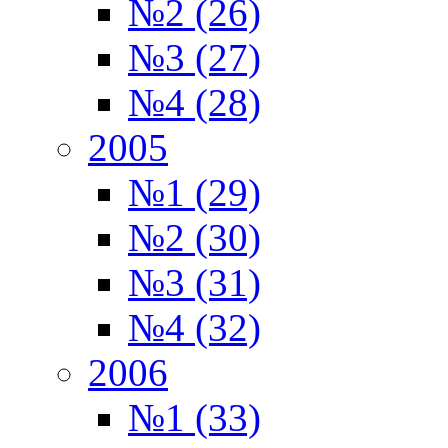
№2 (26)
№3 (27)
№4 (28)
2005
№1 (29)
№2 (30)
№3 (31)
№4 (32)
2006
№1 (33)