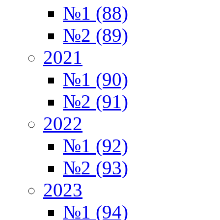
№1 (88)
№2 (89)
2021
№1 (90)
№2 (91)
2022
№1 (92)
№2 (93)
2023
№1 (94)