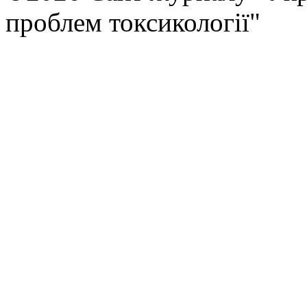
проблем токсикології"