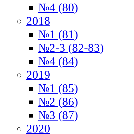
№4 (80)
2018
№1 (81)
№2-3 (82-83)
№4 (84)
2019
№1 (85)
№2 (86)
№3 (87)
2020