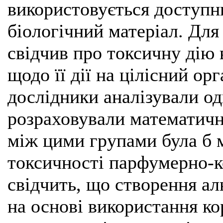
використовується доступн
біологічний матеріал. Для
свідчив про токсичну дію 
щодо її дії на цілісний ор
дослідники аналізували од
розраховували математичну
між цими групами була б 
токсичності парфумерно-ко
свідчить, що створення ал
на основі використання ко