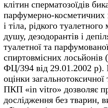
клітин сперматозоїдів бик
парфумерно-косметичних в
і тіла, рідкого туалетного
душу, дезодорантів і депіл
туалетної та парфумованої 
спиртовмісних лосьйонів 
ФЦ/394 від 29.01.2002 р).
оцінки загальнотоксичної
ПКП «in vitro» дозволяє п
дослідження без тварин, в