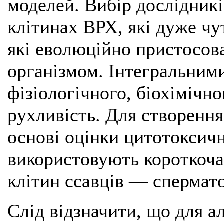
моделей. Вибір дослідник
клітинах ВРХ, які дуже чут
які еволюційно пристосова
організмом. Інтегральним
фізіологічного, біохімічн
рухливість. Для створення
основі оцінки цитотоксич
використовують короткоча
клітин ссавців — спермато
Слід відзначити, що для а