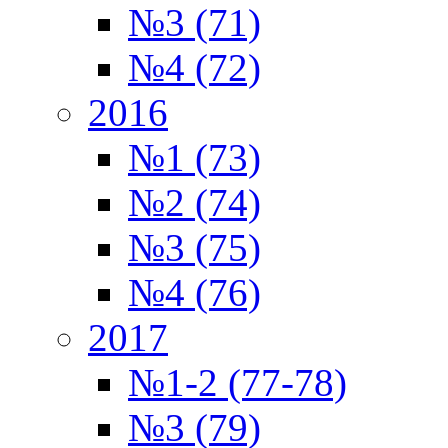
№3 (71)
№4 (72)
2016
№1 (73)
№2 (74)
№3 (75)
№4 (76)
2017
№1-2 (77-78)
№3 (79)