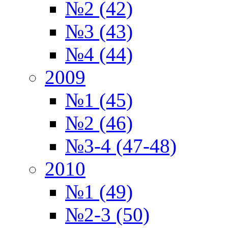
№2 (42)
№3 (43)
№4 (44)
2009
№1 (45)
№2 (46)
№3-4 (47-48)
2010
№1 (49)
№2-3 (50)