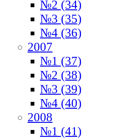
№2 (34)
№3 (35)
№4 (36)
2007
№1 (37)
№2 (38)
№3 (39)
№4 (40)
2008
№1 (41)