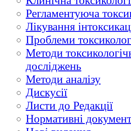
Клинічна токсикологі
Регламентуюча токси
Лікування інтоксикац
Проблеми токсикологі
Методи токсикологічн
досліджень
Методи аналізу
Дискусії
Листи до Редакції
Нормативні докумен