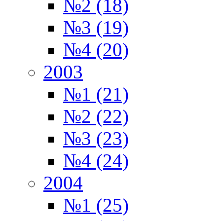
№2 (18)
№3 (19)
№4 (20)
2003
№1 (21)
№2 (22)
№3 (23)
№4 (24)
2004
№1 (25)