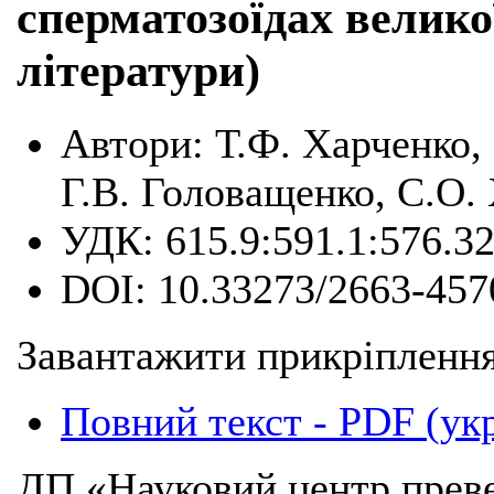
сперматозоїдах великої
літератури)
Автори:
Т.Ф. Харченко,
Г.В. Головащенко, С.О. 
УДК:
615.9:591.1:576.3
DOI:
10.33273/2663-457
Завантажити прикріплення
Повний текст - PDF (ук
ДП «Науковий центр преве