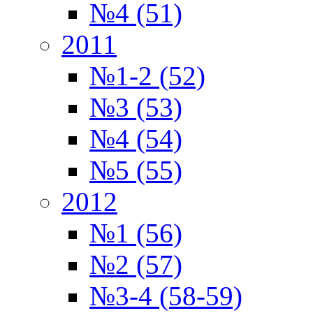
№4 (51)
2011
№1-2 (52)
№3 (53)
№4 (54)
№5 (55)
2012
№1 (56)
№2 (57)
№3-4 (58-59)