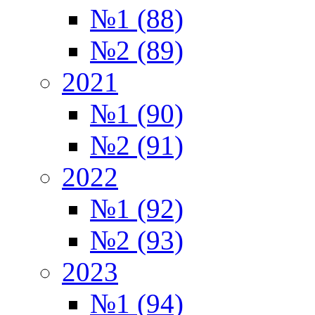
№1 (88)
№2 (89)
2021
№1 (90)
№2 (91)
2022
№1 (92)
№2 (93)
2023
№1 (94)