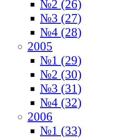
№2 (26)
№3 (27)
№4 (28)
2005
№1 (29)
№2 (30)
№3 (31)
№4 (32)
2006
№1 (33)