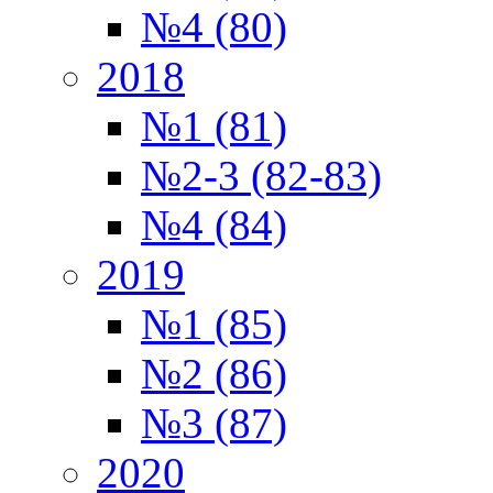
№4 (80)
2018
№1 (81)
№2-3 (82-83)
№4 (84)
2019
№1 (85)
№2 (86)
№3 (87)
2020