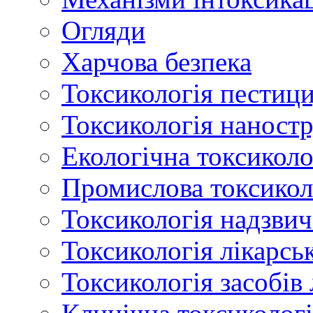
Огляди
Харчова безпека
Токсикологія пестици
Токсикологія наност
Екологічна токсиколо
Промислова токсикол
Токсикологія надзвич
Токсикологія лікарсь
Токсикологія засобів