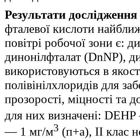
Результати дослідження 
фталевої кислоти найбл
повітрі робочої зони є: д
динонілфталат (DnNP), д
використовуються в якост
полівінілхлоридів для заб
прозорості, міцності та д
для них визначені: DEHP
3
— 1 мг/м
(п+а), ІІ клас