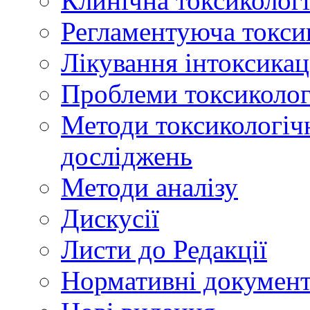
Клинічна токсикологі
Регламентуюча токси
Лікування інтоксикац
Проблеми токсикологі
Методи токсикологічн
досліджень
Методи аналізу
Дискусії
Листи до Редакції
Нормативні докумен