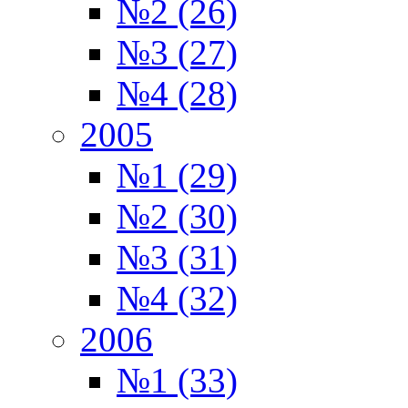
№2 (26)
№3 (27)
№4 (28)
2005
№1 (29)
№2 (30)
№3 (31)
№4 (32)
2006
№1 (33)