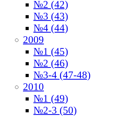
№2 (42)
№3 (43)
№4 (44)
2009
№1 (45)
№2 (46)
№3-4 (47-48)
2010
№1 (49)
№2-3 (50)