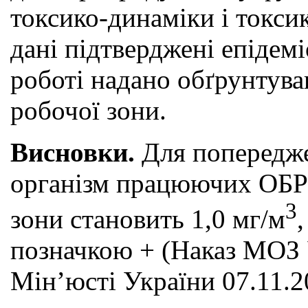
токсико-динаміки і токси
дані підтверджені епіде
роботі надано обґрунтува
робочої зони.
Висновки.
Для попередже
організм працюючих ОБРВ
3
зони становить 1,0 мг/м
позначкою + (Наказ МОЗ У
Мін’юсті України 07.11.2