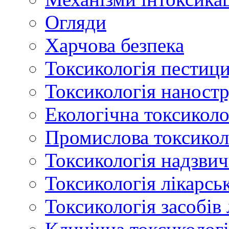
Огляди
Харчова безпека
Токсикологія пестици
Токсикологія наност
Екологічна токсиколо
Промислова токсикол
Токсикологія надзвич
Токсикологія лікарсь
Токсикологія засобів