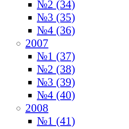
№2 (34)
№3 (35)
№4 (36)
2007
№1 (37)
№2 (38)
№3 (39)
№4 (40)
2008
№1 (41)