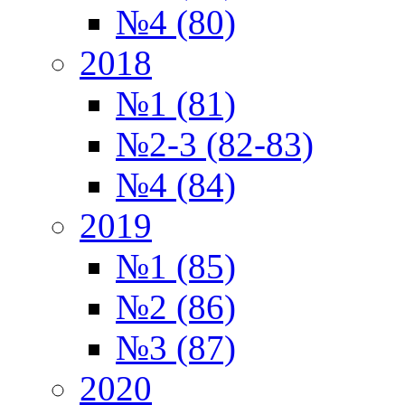
№4 (80)
2018
№1 (81)
№2-3 (82-83)
№4 (84)
2019
№1 (85)
№2 (86)
№3 (87)
2020