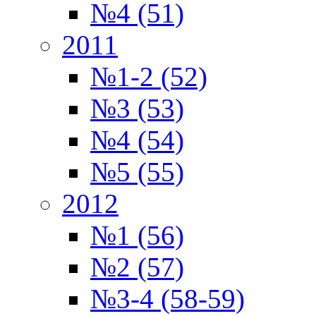
№4 (51)
2011
№1-2 (52)
№3 (53)
№4 (54)
№5 (55)
2012
№1 (56)
№2 (57)
№3-4 (58-59)