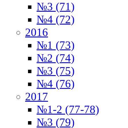
№3 (71)
№4 (72)
2016
№1 (73)
№2 (74)
№3 (75)
№4 (76)
2017
№1-2 (77-78)
№3 (79)