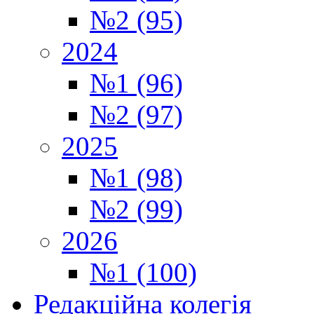
№2 (95)
2024
№1 (96)
№2 (97)
2025
№1 (98)
№2 (99)
2026
№1 (100)
Редакційна колегія