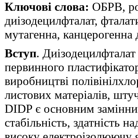
Ключові слова:
ОБРВ, ро
диізодецилфталат, фталат
мутагенна, канцерогенна д
Вступ
. Диізодецилфталат
первинного пластифікатор
виробництві полівінілхло
листових матеріалів, шту
DIDP є основним замінник
стабільність, здатність н
високу електроізолюючу як