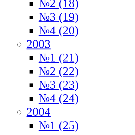
№2 (18)
№3 (19)
№4 (20)
2003
№1 (21)
№2 (22)
№3 (23)
№4 (24)
2004
№1 (25)