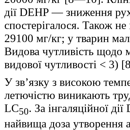
дії DEHP — зниження рухо
спостерігалося. Також не
29100 мг/кг; у тварин мал
Видова чутливість щодо 
видової чутливості < 3) [8
У зв’язку з високою темп
летючістю виникають тру
LC
. За інгаляційної ді
50
найвища доза утворення а