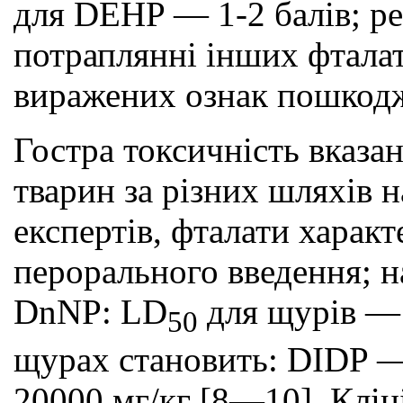
для DEHP — 1-2 балів; ре
потраплянні інших фталат
виражених ознак пошкодж
Гостра токсичність вказан
тварин за різних шляхів н
експертів, фталати харак
перорального введення; н
DnNP: LD
для щурів — 
50
щурах становить: DIDP —
20000 мг/кг [8—10]. Кліні