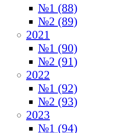
№1 (88)
№2 (89)
2021
№1 (90)
№2 (91)
2022
№1 (92)
№2 (93)
2023
№1 (94)