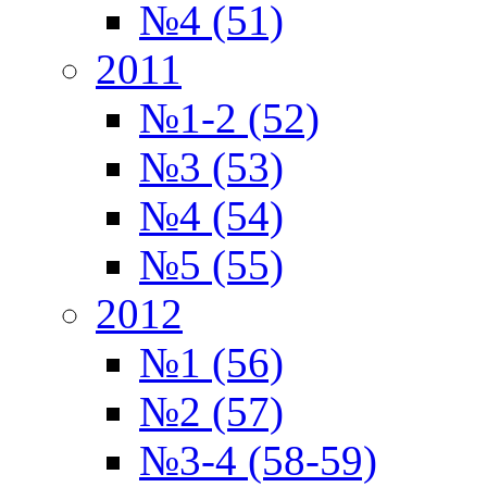
№4 (51)
2011
№1-2 (52)
№3 (53)
№4 (54)
№5 (55)
2012
№1 (56)
№2 (57)
№3-4 (58-59)