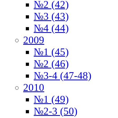
№2 (42)
№3 (43)
№4 (44)
2009
№1 (45)
№2 (46)
№3-4 (47-48)
2010
№1 (49)
№2-3 (50)