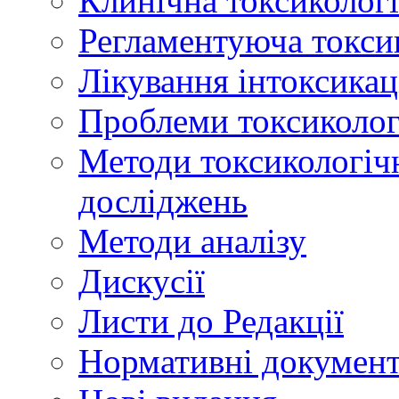
Клинічна токсикологі
Регламентуюча токси
Лікування інтоксикац
Проблеми токсикологі
Методи токсикологічн
досліджень
Методи аналізу
Дискусії
Листи до Редакції
Нормативні докумен