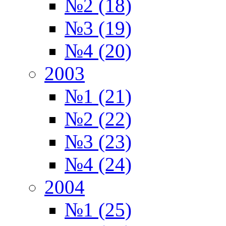
№2 (18)
№3 (19)
№4 (20)
2003
№1 (21)
№2 (22)
№3 (23)
№4 (24)
2004
№1 (25)