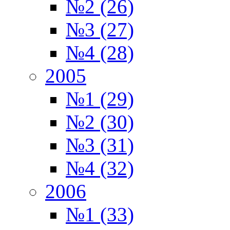
№2 (26)
№3 (27)
№4 (28)
2005
№1 (29)
№2 (30)
№3 (31)
№4 (32)
2006
№1 (33)