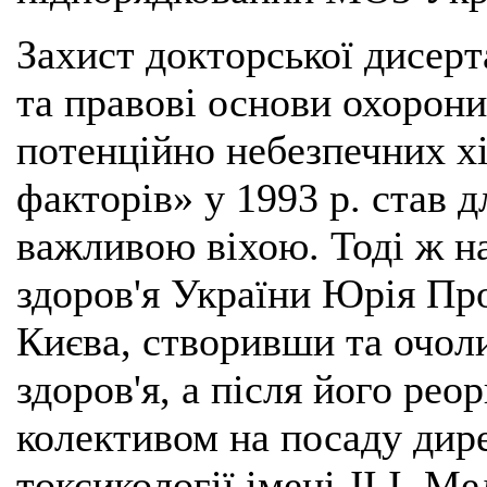
Захист докторської дисерт
та правові основи охорони
потенційно небезпечних хі
факторів» у 1993 р. став 
важливою віхою. Тоді ж н
здоров'я України Юрія Пр
Києва, створивши та очол
здоров'я, а після його рео
колективом на посаду дире
токсикології імені JI.І.