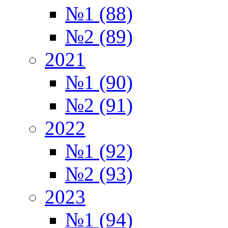
№1 (88)
№2 (89)
2021
№1 (90)
№2 (91)
2022
№1 (92)
№2 (93)
2023
№1 (94)