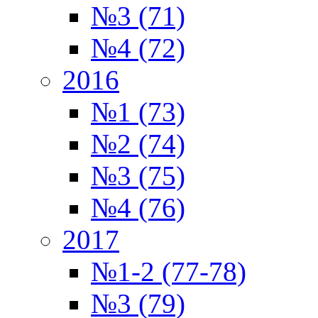
№3 (71)
№4 (72)
2016
№1 (73)
№2 (74)
№3 (75)
№4 (76)
2017
№1-2 (77-78)
№3 (79)