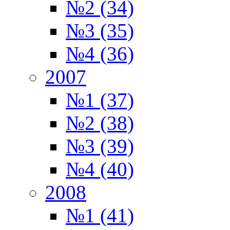
№2 (34)
№3 (35)
№4 (36)
2007
№1 (37)
№2 (38)
№3 (39)
№4 (40)
2008
№1 (41)