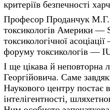
критеріїв безпечності хар
Професор Проданчук М.Г.
токсикологів Америки — S
токсикологічної асоціаці
форуму токсикологів — I
І ще цікава й неповторна 
Георгійовича. Саме завдя
Наукового центру постає 
інтелігентності, шляхетно
Ним особисто започаткова