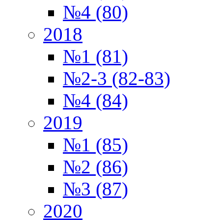
№4 (80)
2018
№1 (81)
№2-3 (82-83)
№4 (84)
2019
№1 (85)
№2 (86)
№3 (87)
2020