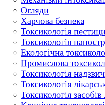
Огляди
Харчова безпека
Токсикологія пестици
Токсикологія наност
Екологічна токсиколо
Промислова токсикол
Токсикологія надзвич
Токсикологія лікарсь
Токсикологія засобів