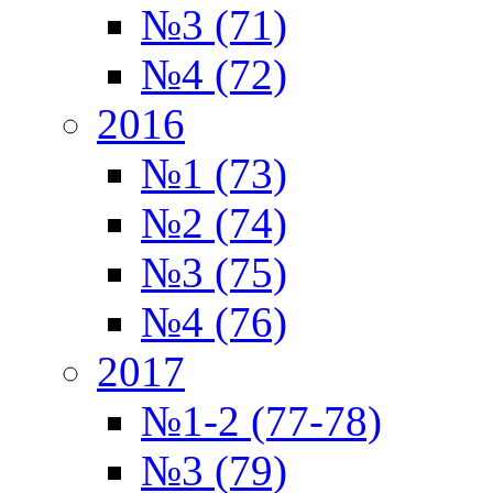
№3 (71)
№4 (72)
2016
№1 (73)
№2 (74)
№3 (75)
№4 (76)
2017
№1-2 (77-78)
№3 (79)