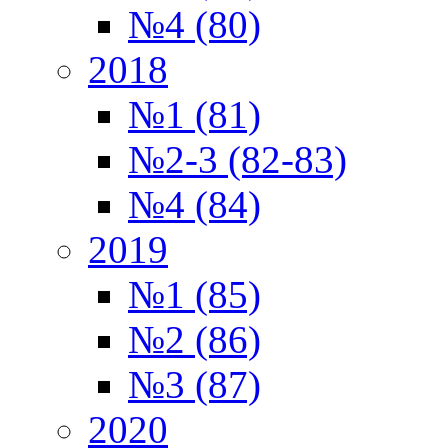
№4 (80)
2018
№1 (81)
№2-3 (82-83)
№4 (84)
2019
№1 (85)
№2 (86)
№3 (87)
2020