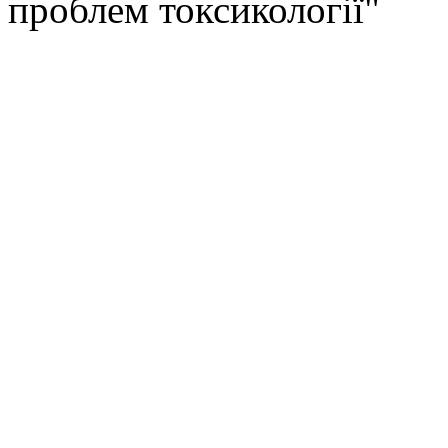
проблем токсикології"