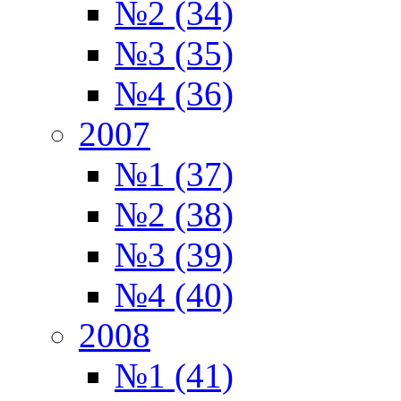
№2 (34)
№3 (35)
№4 (36)
2007
№1 (37)
№2 (38)
№3 (39)
№4 (40)
2008
№1 (41)