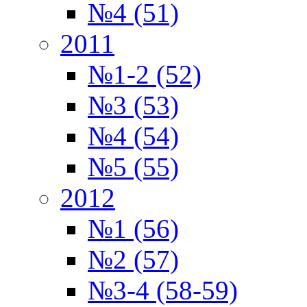
№4 (51)
2011
№1-2 (52)
№3 (53)
№4 (54)
№5 (55)
2012
№1 (56)
№2 (57)
№3-4 (58-59)