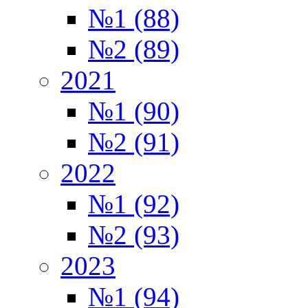
№1 (88)
№2 (89)
2021
№1 (90)
№2 (91)
2022
№1 (92)
№2 (93)
2023
№1 (94)