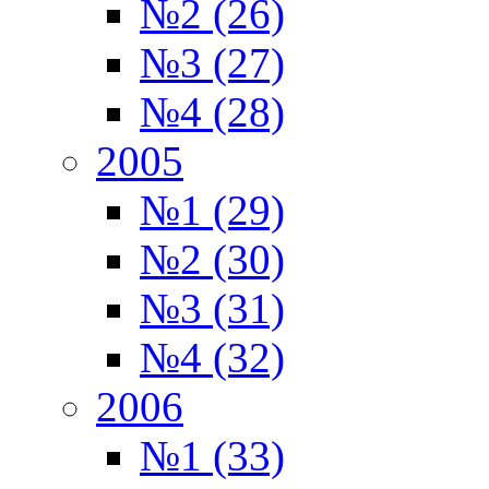
№2 (26)
№3 (27)
№4 (28)
2005
№1 (29)
№2 (30)
№3 (31)
№4 (32)
2006
№1 (33)