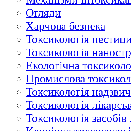
Огляди
Харчова безпека
Токсикологія пестици
Токсикологія наност
Екологічна токсиколо
Промислова токсикол
Токсикологія надзвич
Токсикологія лікарсь
Токсикологія засобів