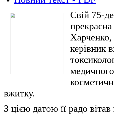
Свій 75-д
прекрасна
Харченко,
керівник в
токсиколог
медичного
косметичн
вжитку.
З цією датою її радо вітав