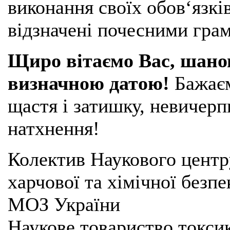
виконання своїх обов‘язків
відзначені почесними гр
Щиро вітаємо Вас, шано
визначною датою!
Бажаєм
щастя і затишку, невичерпн
натхнення!
Колектив Наукового центру
харчової та хімічної безпе
МОЗ України
Наукове товариство токси