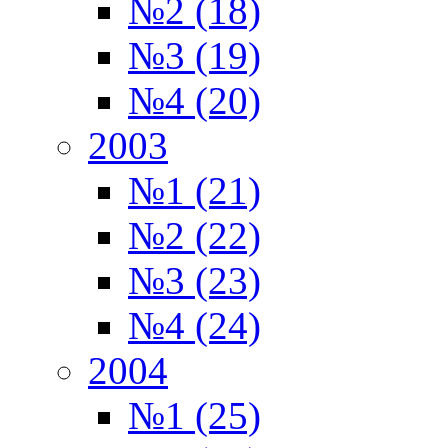
№2 (18)
№3 (19)
№4 (20)
2003
№1 (21)
№2 (22)
№3 (23)
№4 (24)
2004
№1 (25)