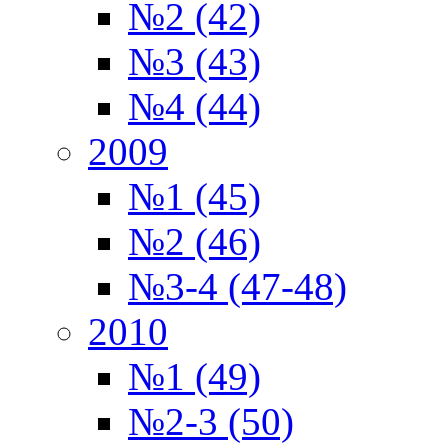
№2 (42)
№3 (43)
№4 (44)
2009
№1 (45)
№2 (46)
№3-4 (47-48)
2010
№1 (49)
№2-3 (50)