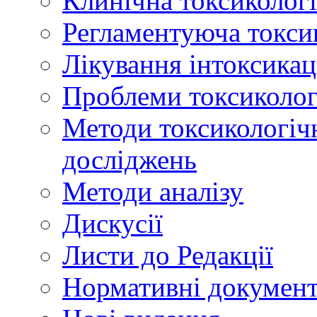
Клинічна токсикологі
Регламентуюча токси
Лікування інтоксикац
Проблеми токсикологі
Методи токсикологічн
досліджень
Методи аналізу
Дискусії
Листи до Редакції
Нормативні докумен