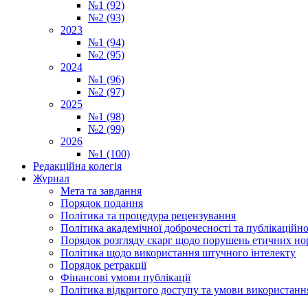
№1 (92)
№2 (93)
2023
№1 (94)
№2 (95)
2024
№1 (96)
№2 (97)
2025
№1 (98)
№2 (99)
2026
№1 (100)
Редакційна колегія
Журнал
Мета та завдання
Порядок подання
Політика та процедура рецензування
Політика академічної доброчесності та публікаційно
Порядок розгляду скарг щодо порушень етичних но
Політика щодо використання штучного інтелекту
Порядок ретракції
Фінансові умови публікації
Політика відкритого доступу та умови використання