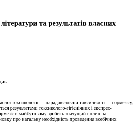
літератури та результатів власних
д.н.
асної токсикології — парадоксальній токсичності — гормезісу,
ться результатами токсиколого-гігієнічних і експрес-
ормезіс в майбутньому зробить значущий вплив на
сновку про нагальну необхідність проведення всебічних