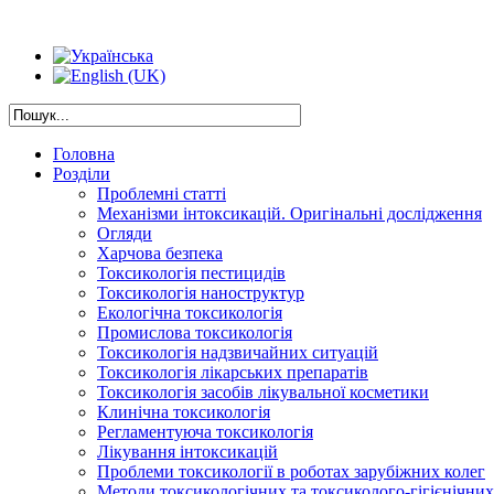
Головна
Розділи
Проблемні статті
Механізми інтоксикацій. Оригінальні дослідження
Огляди
Харчова безпека
Токсикологія пестицидів
Токсикологія наноструктур
Екологічна токсикологія
Промислова токсикологія
Токсикологія надзвичайних ситуацій
Токсикологія лікарських препаратів
Токсикологія засобів лікувальної косметики
Клинічна токсикологія
Регламентуюча токсикологія
Лікування інтоксикацій
Проблеми токсикології в роботах зарубіжних колег
Методи токсикологічних та токсиколого-гігієнічни