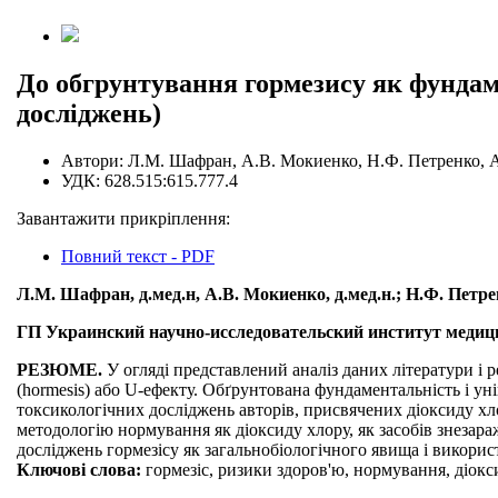
До обгрунтування гормезису як фундаме
досліджень)
Автори:
Л.М. Шафран, А.В. Мокиенко, Н.Ф. Петренко, А.
УДК:
628.515:615.777.4
Завантажити прикріплення:
Повний текст - PDF
Л.М. Шафран, д.мед.н, А.В. Мокиенко, д.мед.н.; Н.Ф. Петренк
ГП Украинский научно-исследовательский институт медиц
РЕЗЮМЕ.
У огляді представлений аналіз даних літератури і 
(hormesis) або U-ефекту. Обґрунтована фундаментальність і уні
токсикологічних досліджень авторів, присвячених діоксиду х
методологію нормування як діоксиду хлору, як засобів знезара
досліджень гормезісу як загальнобіологічного явища і викори
Ключові слова:
гормезіс, ризики здоров'ю, нормування, діокс