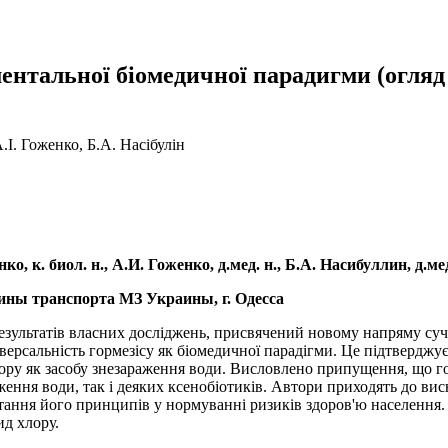
нтальної біомедичної парадигми (огляд 
І. Гоженко, Б.А. Насібулін
о, к. биол. н., А.И. Гоженко, д.мед. н., Б.А. Насибуллин, д.ме
ины транспорта МЗ Украины, г. Одесса
результатів власних досліджень, присвячений новому напряму суч
версальність гормезісу як біомедичної парадігми. Це підтверджує
лору як засобу знезараження води. Висловлено припущення, що г
ження води, так і деяких ксенобіотиків. Автори приходять до ви
стання його принципів у нормуванні ризиків здоров'ю населення.
ид хлору.