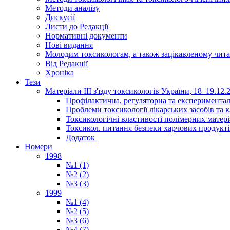
Методи аналізу
Дискусії
Листи до Редакції
Нормативні документи
Нові видання
Молодим токсикологам, а також зацікавленому чита
Від Редакції
Хроніка
Тези
Матеріали ІІІ з'їзду токсикологів України, 18–19.12.
Профілактична, регуляторна та експериментал
Проблеми токсикології лікарських засобів та к
Токсикологічні властивості полімерних матер
Токсикол. питання безпеки харчових продукті
Додаток
Номери
1998
№1 (1)
№2 (2)
№3 (3)
1999
№1 (4)
№2 (5)
№3 (6)
№4 (7)