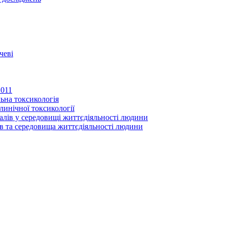
чеві
2011
ьна токсикологія
линічної токсикології
іалів у середовищі життєдіяльності людини
в та середовища життєдіяльності людини