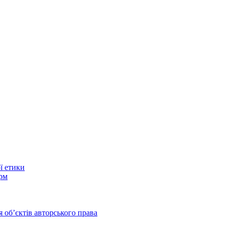
ї етики
рм
 обʼєктів авторського права