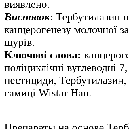
виявлено.
Висновок
: Тербутилазин н
канцерогенезу молочної з
щурів.
Ключові слова:
канцероге
поліциклічні вуглеводні 
пестициди, Тербутилазин,
самиці Wistar Han.
Препараты на основе Терб