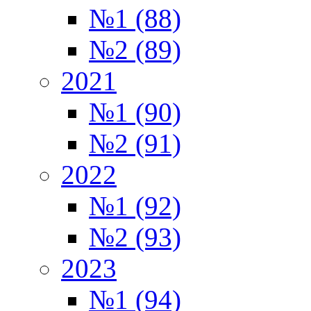
№1 (88)
№2 (89)
2021
№1 (90)
№2 (91)
2022
№1 (92)
№2 (93)
2023
№1 (94)