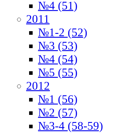
№4 (51)
2011
№1-2 (52)
№3 (53)
№4 (54)
№5 (55)
2012
№1 (56)
№2 (57)
№3-4 (58-59)