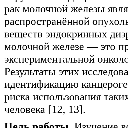
рак молочной железы явля
распространённой опухол
веществ эндокринных дизр
молочной железе — это пр
экспериментальной онколог
Результаты этих исследов
идентификацию канцероге
риска использования таки
человека [12, 13].
Цель работы
. Изучение 