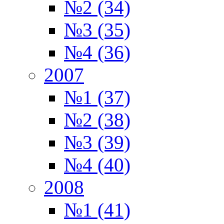
№2 (34)
№3 (35)
№4 (36)
2007
№1 (37)
№2 (38)
№3 (39)
№4 (40)
2008
№1 (41)