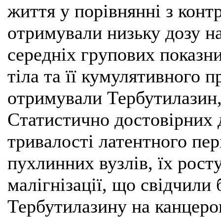
життя у порівнянні з конт
отримували низьку дозу на
середніх групових показни
тіла та її кумулятивного п
отримували Тербутилазин, 
Статистично достовірних 
тривалості латентного пері
пухлинних вузлів, їх росту
малігнізації, що свідчили
Тербутилазину на канцеро