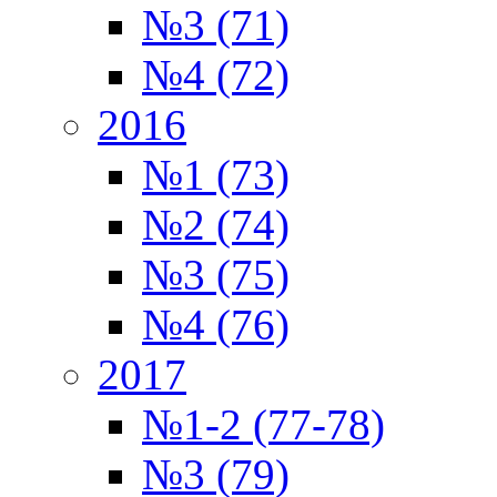
№3 (71)
№4 (72)
2016
№1 (73)
№2 (74)
№3 (75)
№4 (76)
2017
№1-2 (77-78)
№3 (79)