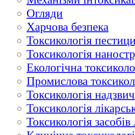
Огляди
Харчова безпека
Токсикологія пестици
Токсикологія наност
Екологічна токсиколо
Промислова токсикол
Токсикологія надзвич
Токсикологія лікарсь
Токсикологія засобів