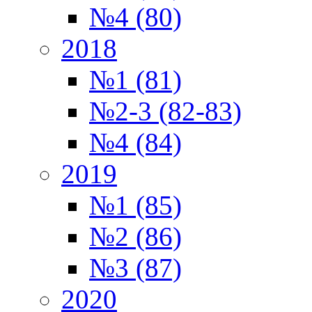
№4 (80)
2018
№1 (81)
№2-3 (82-83)
№4 (84)
2019
№1 (85)
№2 (86)
№3 (87)
2020