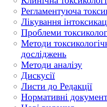
Клинічна токсикологі
Регламентуюча токси
Лікування інтоксикац
Проблеми токсикологі
Методи токсикологічн
досліджень
Методи аналізу
Дискусії
Листи до Редакції
Нормативні докумен