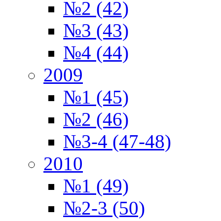
№2 (42)
№3 (43)
№4 (44)
2009
№1 (45)
№2 (46)
№3-4 (47-48)
2010
№1 (49)
№2-3 (50)