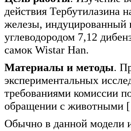
действия Тербутилазина н
железы, индуцированный
углеводородом 7,12 дибе
самок Wistar Han.
Материалы и методы
. П
экспериментальных исслед
требованиями комиссии по
обращении с животными [
Обычно в данной модели 