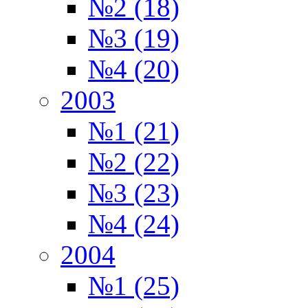
№2 (18)
№3 (19)
№4 (20)
2003
№1 (21)
№2 (22)
№3 (23)
№4 (24)
2004
№1 (25)