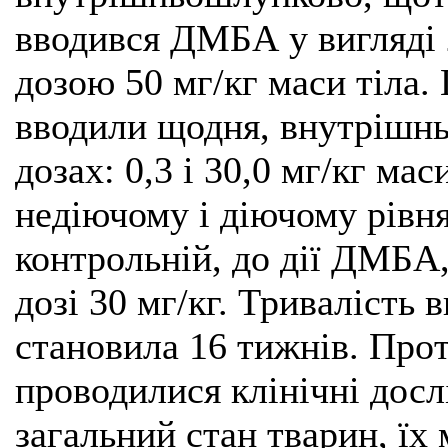
вводився ДМБА у вигляді 
дозою 50 мг/кг маси тіла.
вводили щодня, внутрішн
дозах: 0,3 і 30,0 мг/кг мас
недіючому і діючому рівн
контрольній, до дії ДМБА,
дозі 30 мг/кг. Тривалість
становила 16 тижнів. Про
проводилися клінічні дос
загальний стан тварин, їх 