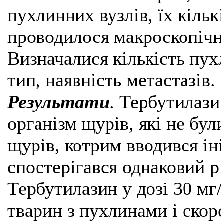
пухлинних вузлів, їх кільк
проводилося макроскопічне
Визначалися кількість пух
тип, наявність метастазів.
Результати
. Тербутилази
організм щурів, які не бу
щурів, котрим вводився ін
спостерігався однаковий р
Тербутилазин у дозі 30 мг
тварин з пухлинами і скор