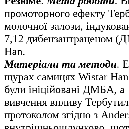
Резюме
.
Мета роботи
. 
промоторного ефекту Терб
молочної залози, індуков
7,12 дибензантраценом (Д
Han.
Матеріали та методи
. 
щурах самицях Wistar Han,
були ініційовані ДМБА, а
вивчення впливу Тербутила
протоколом згідно з Ander
внутрішньошлунково, щот