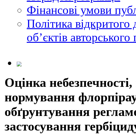
Фінансові умови публ
Політика відкритого 
обʼєктів авторського 
Оцінка небезпечності,
нормування флорпірау
обґрунтування регламе
застосування гербіциду