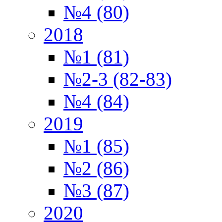
№4 (80)
2018
№1 (81)
№2-3 (82-83)
№4 (84)
2019
№1 (85)
№2 (86)
№3 (87)
2020