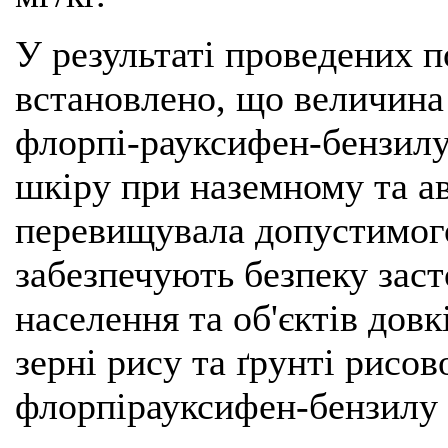
У результаті проведених п
встановлено, що величина
флорпі-рауксифен-бензилу
шкіру при наземному та ав
перевищувала допустимого
забезпечують безпеку заст
населення та об'єктів довк
зерні рису та ґрунті рисо
флорпірауксифен-бензилу 