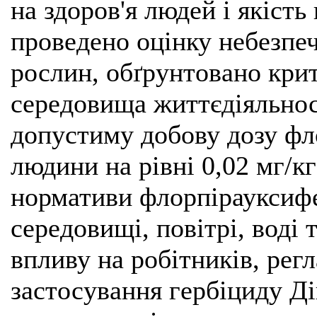
на здоров'я людей і якіст
проведено оцінку небезпеч
рослин, обґрунтовано крите
середовища життєдіяльнос
допустиму добову дозу фл
людини на рівні 0,02 мг/кг
нормативи флорпірауксифе
середовищі, повітрі, воді 
впливу на робітників, рег
застосування гербіциду Ді