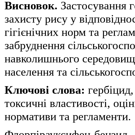
Висновок.
Застосування г
захисту рису у відповідно
гігієнічних норм та регла
забруднення сільськогоспод
навколишнього середовища
населення та сільськогосп
Ключові слова:
гербіцид
токсичні властивості, оцін
нормативи та регламенти.
Флорпірауксифен-бензил 