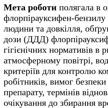
Мета роботи
полягала в о
флорпірауксифен-бензилу 
людини та довкілля, обґру
дози (ДДД) флорпірауксиф
гігієнічних нормативів в р
атмосферному повітрі, воді
критеріїв для контролю к
робітників, вимог безпеки
препарату, термінів віднов
очікування до збирання в