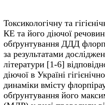
Токсикологічну та гігієніч
КЕ та його діючої речови
обґрунтування ДДД флорп
за результатами дослідже
літератури [1-6] відповідн
діючої в Україні гігієнічн
динаміки вмісту флорпіра
обґрунтування його макси