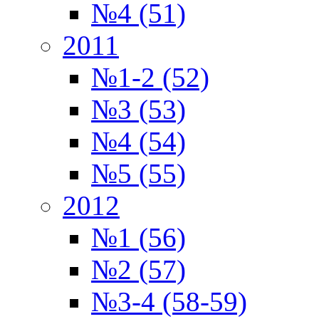
№4 (51)
2011
№1-2 (52)
№3 (53)
№4 (54)
№5 (55)
2012
№1 (56)
№2 (57)
№3-4 (58-59)