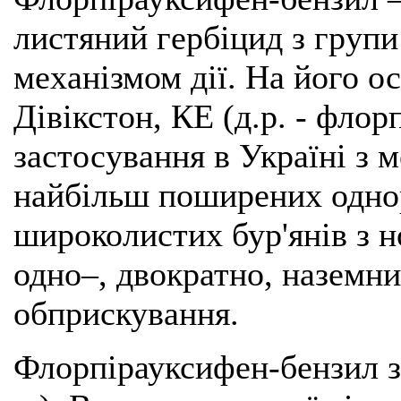
листяний гербіцид з групи
механізмом дії. На його о
Дівікстон, КЕ (д.р. - флор
застосування в Україні з м
найбільш поширених однор
широколистих бур'янів з н
одно–, двократно, наземн
обприскування.
Флорпірауксифен-бензил 