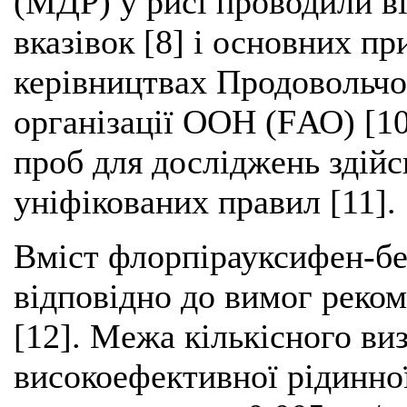
(МДР) у рисі проводили в
вказівок [8] і основних п
керівництвах Продовольчої
організації ООН (FАО) [10
проб для досліджень здій
уніфікованих правил [11].
Вміст флорпірауксифен-бе
відповідно до вимог реко
[12]. Межа кількісного в
високоефективної рідинної