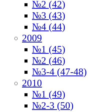
№2 (42)
№3 (43)
№4 (44)
2009
№1 (45)
№2 (46)
№3-4 (47-48)
2010
№1 (49)
№2-3 (50)