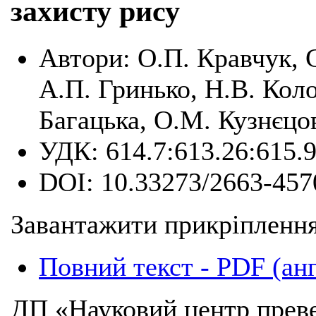
захисту рису
Автори:
О.П. Кравчук, С
А.П. Гринько, Н.В. Коло
Багацька, О.М. Кузнєцо
УДК:
614.7:613.26:615.
DOI:
10.33273/2663-457
Завантажити прикріплення
Повний текст - PDF (ан
ДП «Науковий центр преве