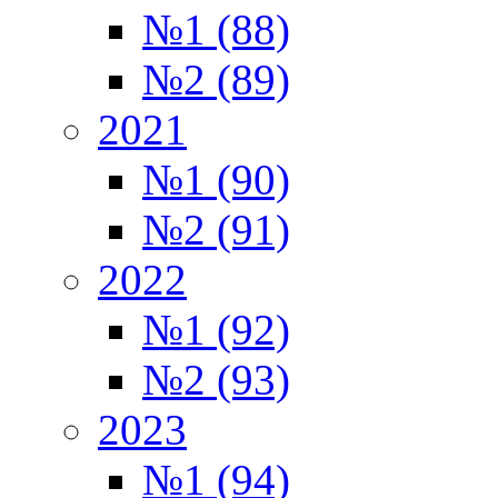
№1 (88)
№2 (89)
2021
№1 (90)
№2 (91)
2022
№1 (92)
№2 (93)
2023
№1 (94)