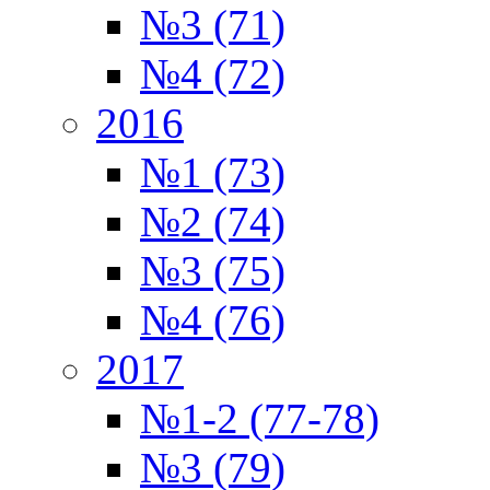
№3 (71)
№4 (72)
2016
№1 (73)
№2 (74)
№3 (75)
№4 (76)
2017
№1-2 (77-78)
№3 (79)