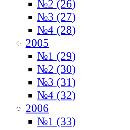
№2 (26)
№3 (27)
№4 (28)
2005
№1 (29)
№2 (30)
№3 (31)
№4 (32)
2006
№1 (33)