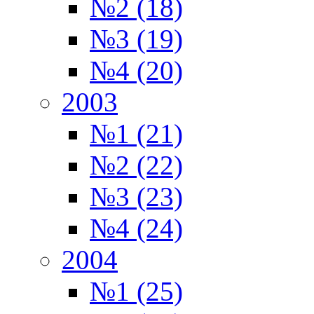
№2 (18)
№3 (19)
№4 (20)
2003
№1 (21)
№2 (22)
№3 (23)
№4 (24)
2004
№1 (25)