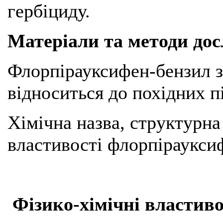
гербіциду.
Матеріали та методи до
Флорпірауксифен-бензил 
відноситься до похідних п
Хімічна назва, структурна
властивості флорпірауксиф
Фізико-хімічні властив