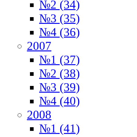
№2 (34)
№3 (35)
№4 (36)
2007
№1 (37)
№2 (38)
№3 (39)
№4 (40)
2008
№1 (41)