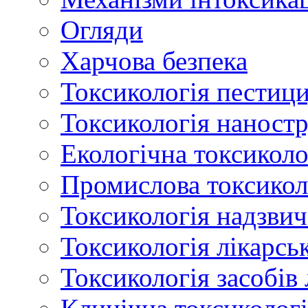
Огляди
Харчова безпека
Токсикологія пестици
Токсикологія наност
Екологічна токсиколо
Промислова токсикол
Токсикологія надзвич
Токсикологія лікарсь
Токсикологія засобів