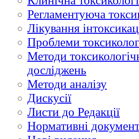
Клинічна токсикологі
Регламентуюча токси
Лікування інтоксикац
Проблеми токсикологі
Методи токсикологічн
досліджень
Методи аналізу
Дискусії
Листи до Редакції
Нормативні докумен