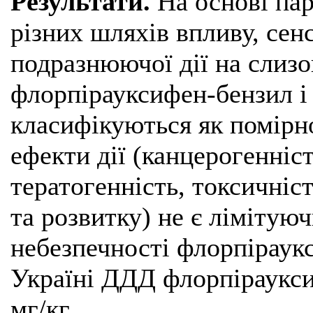
Результати.
На основі пар
різних шляхів впливу, сен
подразнюючої дії на слизо
флорпірауксифен-бензил і 
класифікуються як помірно
ефекти дії (канцерогенніст
тератогенність, токсичніс
та розвитку) не є лімітую
небезпечності флорпіраук
Україні ДДД флорпіраукси
мг/кг.