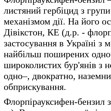
листяний гербіцид з групи
механізмом дії. На його о
Дівікстон, КЕ (д.р. - флор
застосування в Україні з м
найбільш поширених однор
широколистих бур'янів з н
одно–, двократно, наземн
обприскування.
Флорпірауксифен-бензил 