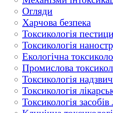
Огляди
Харчова безпека
Токсикологія пестици
Токсикологія наност
Екологічна токсиколо
Промислова токсикол
Токсикологія надзвич
Токсикологія лікарсь
Токсикологія засобів