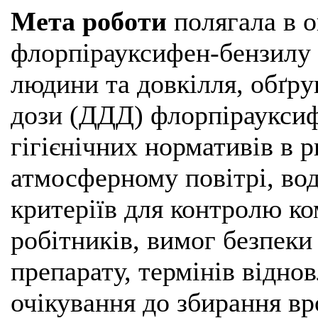
Мета роботи
полягала в о
флорпірауксифен-бензилу 
людини та довкілля, обґру
дози (ДДД) флорпірауксиф
гігієнічних нормативів в р
атмосферному повітрі, воді
критеріїв для контролю к
робітників, вимог безпеки
препарату, термінів віднов
очікування до збирання в