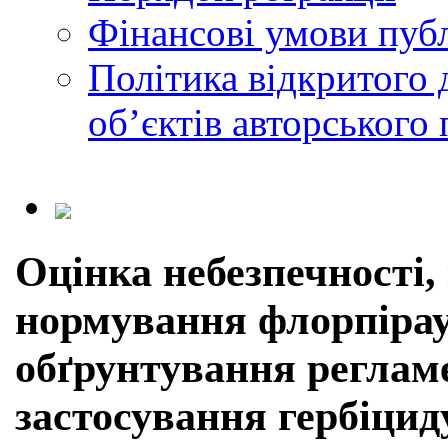
Фінансові умови публ
Політика відкритого 
обʼєктів авторського 
Оцінка небезпечності,
нормування флорпірау
обґрунтування регламе
застосування гербіциду