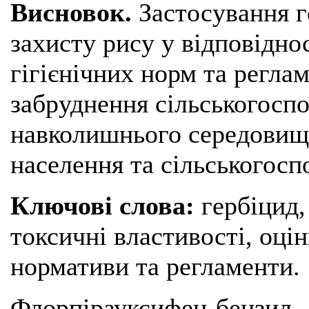
Висновок.
Застосування г
захисту рису у відповідно
гігієнічних норм та регла
забруднення сільськогоспод
навколишнього середовища
населення та сільськогосп
Ключові слова:
гербіцид
токсичні властивості, оцін
нормативи та регламенти.
Флорпірауксифен-бензил 