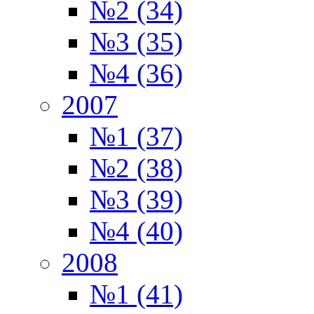
№2 (34)
№3 (35)
№4 (36)
2007
№1 (37)
№2 (38)
№3 (39)
№4 (40)
2008
№1 (41)