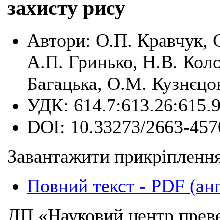
захисту рису
Автори:
О.П. Кравчук, С
А.П. Гринько, Н.В. Коло
Багацька, О.М. Кузнєцо
УДК:
614.7:613.26:615.
DOI:
10.33273/2663-457
Завантажити прикріплення
Повний текст - PDF (ан
ДП «Науковий центр преве