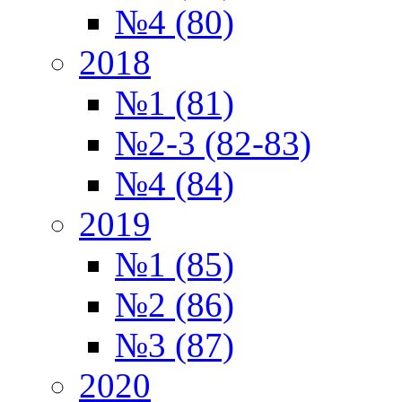
№4 (80)
2018
№1 (81)
№2-3 (82-83)
№4 (84)
2019
№1 (85)
№2 (86)
№3 (87)
2020