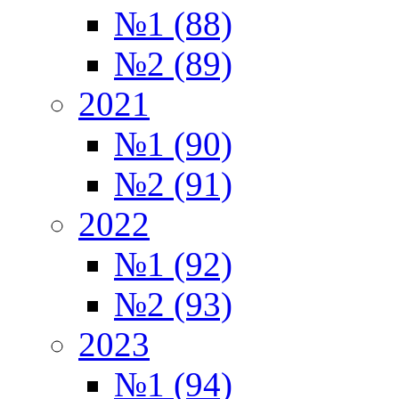
№1 (88)
№2 (89)
2021
№1 (90)
№2 (91)
2022
№1 (92)
№2 (93)
2023
№1 (94)