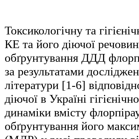
Токсикологічну та гігієніч
КЕ та його діючої речови
обґрунтування ДДД флорп
за результатами дослідже
літератури [1-6] відповідн
діючої в Україні гігієнічн
динаміки вмісту флорпіра
обґрунтування його макси