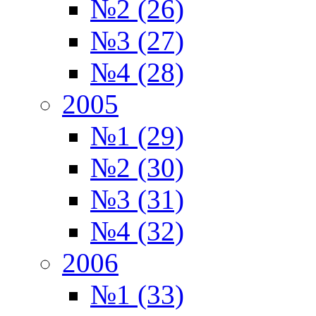
№2 (26)
№3 (27)
№4 (28)
2005
№1 (29)
№2 (30)
№3 (31)
№4 (32)
2006
№1 (33)