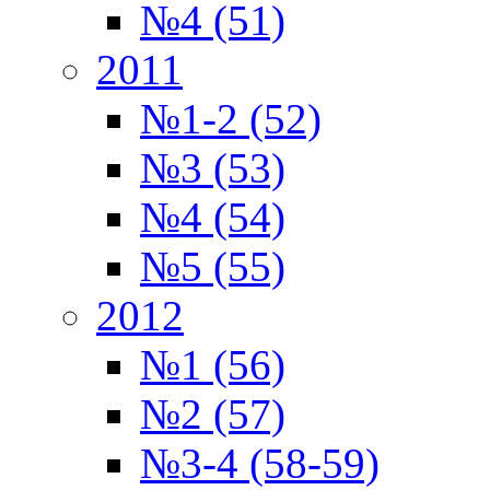
№4 (51)
2011
№1-2 (52)
№3 (53)
№4 (54)
№5 (55)
2012
№1 (56)
№2 (57)
№3-4 (58-59)