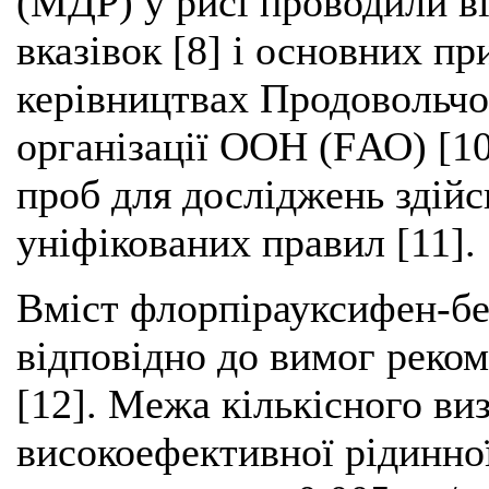
(МДР) у рисі проводили в
вказівок [8] і основних п
керівництвах Продовольчої
організації ООН (FАО) [10
проб для досліджень здій
уніфікованих правил [11].
Вміст флорпірауксифен-бе
відповідно до вимог реко
[12]. Межа кількісного в
високоефективної рідинної