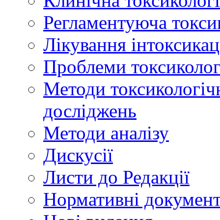
Клинічна токсикологі
Регламентуюча токси
Лікування інтоксикац
Проблеми токсикологі
Методи токсикологічн
досліджень
Методи аналізу
Дискусії
Листи до Редакції
Нормативні докумен