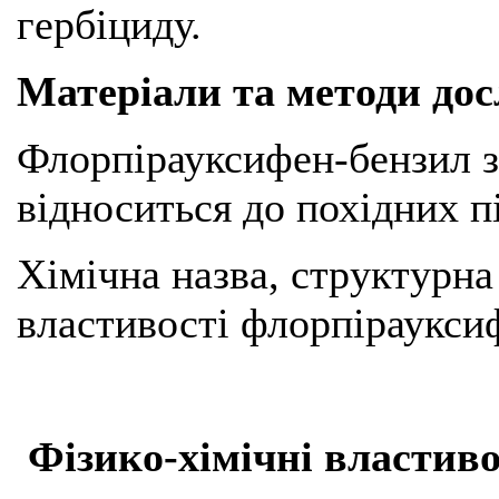
гербіциду.
Матеріали та методи до
Флорпірауксифен-бензил 
відноситься до похідних п
Хімічна назва, структурна
властивості флорпірауксиф
Фізико-хімічні властив