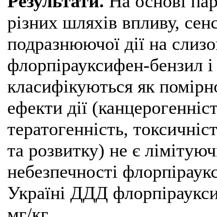
Результати.
На основі пар
різних шляхів впливу, сен
подразнюючої дії на слизо
флорпірауксифен-бензил і 
класифікуються як помірно
ефекти дії (канцерогенніст
тератогенність, токсичніс
та розвитку) не є лімітую
небезпечності флорпіраук
Україні ДДД флорпіраукси
мг/кг.