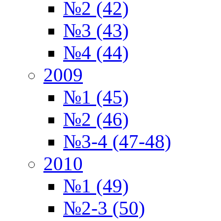
№2 (42)
№3 (43)
№4 (44)
2009
№1 (45)
№2 (46)
№3-4 (47-48)
2010
№1 (49)
№2-3 (50)