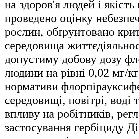
на здоров'я людей і якіст
проведено оцінку небезпеч
рослин, обґрунтовано крите
середовища життєдіяльнос
допустиму добову дозу фл
людини на рівні 0,02 мг/кг
нормативи флорпірауксифе
середовищі, повітрі, воді 
впливу на робітників, рег
застосування гербіциду Ді