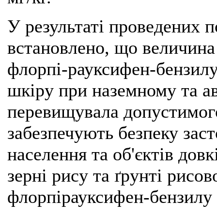
У результаті проведених п
встановлено, що величина
флорпі-рауксифен-бензилу
шкіру при наземному та ав
перевищувала допустимого
забезпечують безпеку заст
населення та об'єктів довк
зерні рису та ґрунті рисо
флорпірауксифен-бензилу 