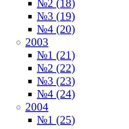
№2 (18)
№3 (19)
№4 (20)
2003
№1 (21)
№2 (22)
№3 (23)
№4 (24)
2004
№1 (25)