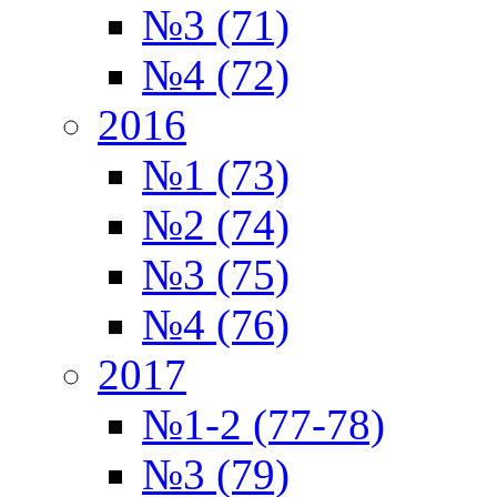
№3 (71)
№4 (72)
2016
№1 (73)
№2 (74)
№3 (75)
№4 (76)
2017
№1-2 (77-78)
№3 (79)