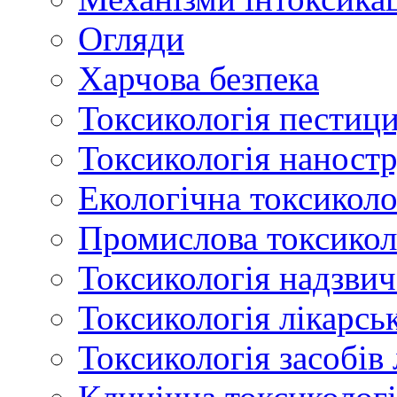
Огляди
Харчова безпека
Токсикологія пестици
Токсикологія наност
Екологічна токсиколо
Промислова токсикол
Токсикологія надзвич
Токсикологія лікарсь
Токсикологія засобів