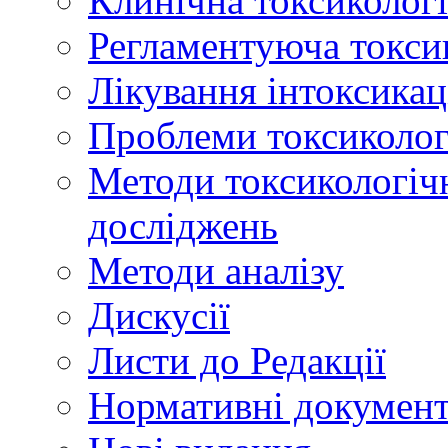
Клинічна токсикологі
Регламентуюча токси
Лікування інтоксикац
Проблеми токсикологі
Методи токсикологічн
досліджень
Методи аналізу
Дискусії
Листи до Редакції
Нормативні докумен