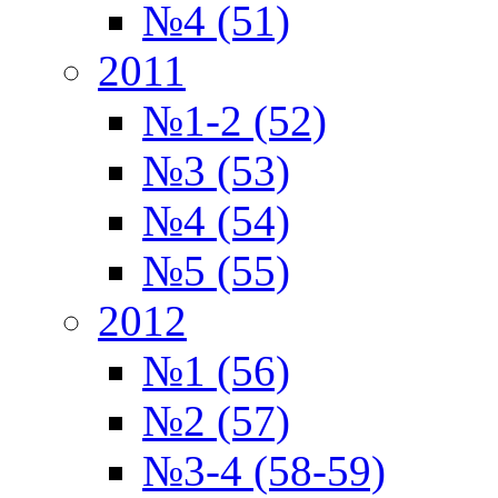
№4 (51)
2011
№1-2 (52)
№3 (53)
№4 (54)
№5 (55)
2012
№1 (56)
№2 (57)
№3-4 (58-59)