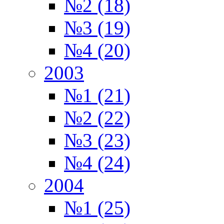
№2 (18)
№3 (19)
№4 (20)
2003
№1 (21)
№2 (22)
№3 (23)
№4 (24)
2004
№1 (25)