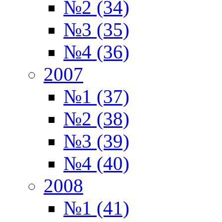
№2 (34)
№3 (35)
№4 (36)
2007
№1 (37)
№2 (38)
№3 (39)
№4 (40)
2008
№1 (41)