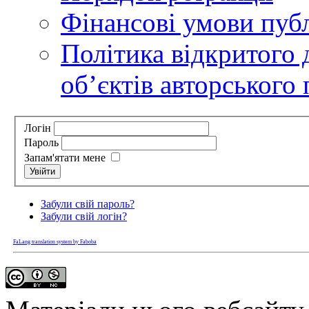
Фінансові умови публ
Політика відкритого 
обʼєктів авторського 
Логін
Пароль
Запам'ятати мене
Увійти
Забули свій пароль?
Забули свій логін?
FaLang translation system by Faboba