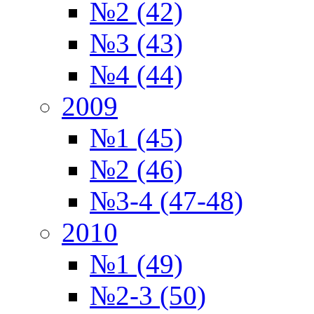
№2 (42)
№3 (43)
№4 (44)
2009
№1 (45)
№2 (46)
№3-4 (47-48)
2010
№1 (49)
№2-3 (50)