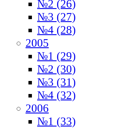
№2 (26)
№3 (27)
№4 (28)
2005
№1 (29)
№2 (30)
№3 (31)
№4 (32)
2006
№1 (33)