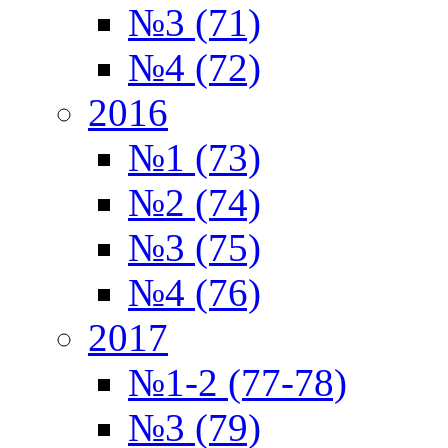
№3 (71)
№4 (72)
2016
№1 (73)
№2 (74)
№3 (75)
№4 (76)
2017
№1-2 (77-78)
№3 (79)