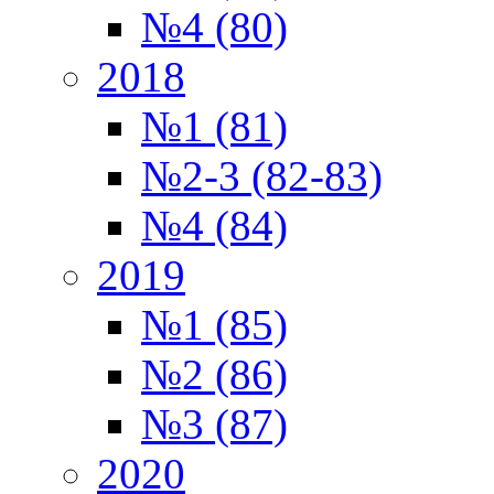
№4 (80)
2018
№1 (81)
№2-3 (82-83)
№4 (84)
2019
№1 (85)
№2 (86)
№3 (87)
2020