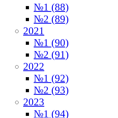
№1 (88)
№2 (89)
2021
№1 (90)
№2 (91)
2022
№1 (92)
№2 (93)
2023
№1 (94)