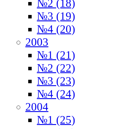
№2 (18)
№3 (19)
№4 (20)
2003
№1 (21)
№2 (22)
№3 (23)
№4 (24)
2004
№1 (25)