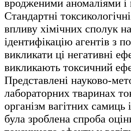
вродженими аномаліями і
Стандартні токсикологічн
впливу хімічних сполук на
ідентифікацію агентів з 
викликати ці негативні еф
викликають токсичний ефе
Представлені науково-мет
лабораторних тваринах то
організм вагітних самиць і
була зроблена спроба оцін