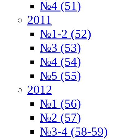
№4 (51)
2011
№1-2 (52)
№3 (53)
№4 (54)
№5 (55)
2012
№1 (56)
№2 (57)
№3-4 (58-59)