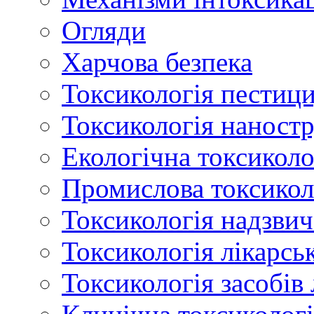
Огляди
Харчова безпека
Токсикологія пестици
Токсикологія наност
Екологічна токсиколо
Промислова токсикол
Токсикологія надзвич
Токсикологія лікарсь
Токсикологія засобів