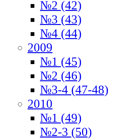
№2 (42)
№3 (43)
№4 (44)
2009
№1 (45)
№2 (46)
№3-4 (47-48)
2010
№1 (49)
№2-3 (50)