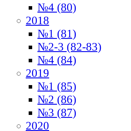
№4 (80)
2018
№1 (81)
№2-3 (82-83)
№4 (84)
2019
№1 (85)
№2 (86)
№3 (87)
2020