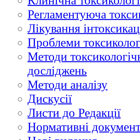
Клинічна токсикологі
Регламентуюча токси
Лікування інтоксикац
Проблеми токсикологі
Методи токсикологічн
досліджень
Методи аналізу
Дискусії
Листи до Редакції
Нормативні докумен