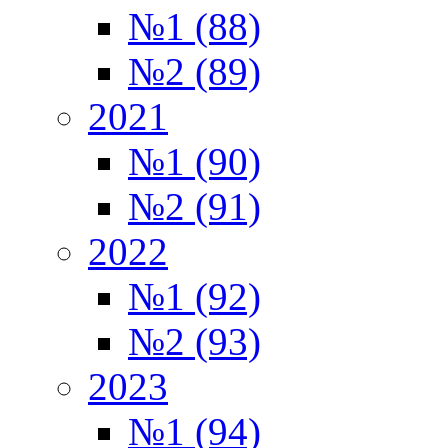
№1 (88)
№2 (89)
2021
№1 (90)
№2 (91)
2022
№1 (92)
№2 (93)
2023
№1 (94)