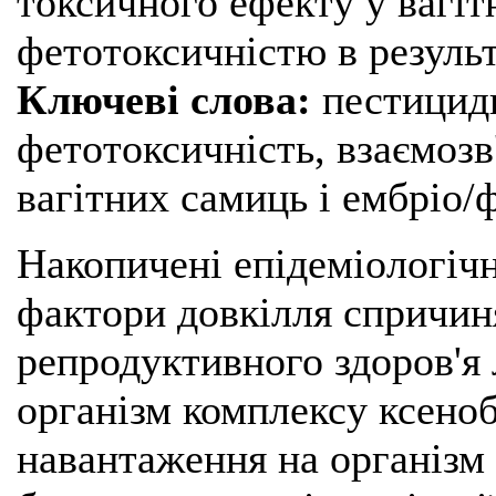
токсичного ефекту у вагіт
фетотоксичністю в результ
Ключеві слова:
пестициди
фетотоксичність, взаємоз
вагітних самиць і ембріо/
Накопичені епідеміологічн
фактори довкілля спричи
репродуктивного здоров'я 
організм комплексу ксеноб
навантаження на організм 