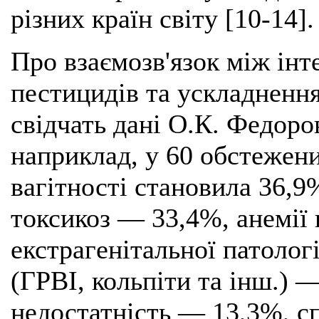
різних країн світу [10-14].
Про взаємозв'язок між інт
пестицидів та ускладнення
свідчать дані О.К. Федоро
наприклад, у 60 обстежени
вагітності становила 36,9
токсикоз — 33,4%, анемії
екстрагенітальної патолог
(ГРВІ, кольпіти та інш.) 
недостатність — 13,3%, с