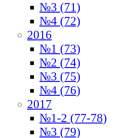
№3 (71)
№4 (72)
2016
№1 (73)
№2 (74)
№3 (75)
№4 (76)
2017
№1-2 (77-78)
№3 (79)