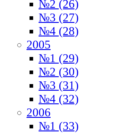
№2 (26)
№3 (27)
№4 (28)
2005
№1 (29)
№2 (30)
№3 (31)
№4 (32)
2006
№1 (33)