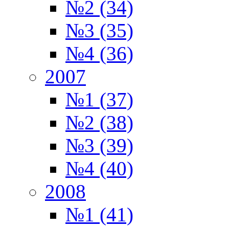
№2 (34)
№3 (35)
№4 (36)
2007
№1 (37)
№2 (38)
№3 (39)
№4 (40)
2008
№1 (41)