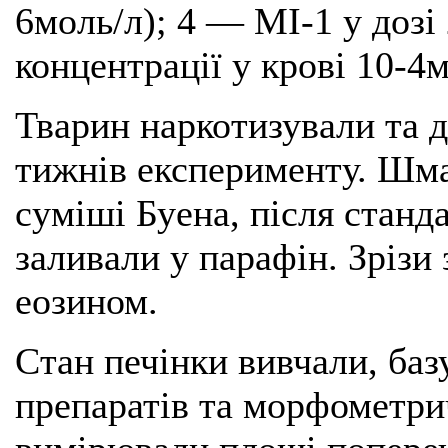
6моль/л); 4 — МІ-1 у дозі 
концентрації у крові 10-4м
Тварин наркотизували та д
тижнів експерименту. Шма
суміші Буена, після станд
заливали у парафін. Зрізи
еозином.
Стан печінки вивчали, баз
препаратів та морфометри