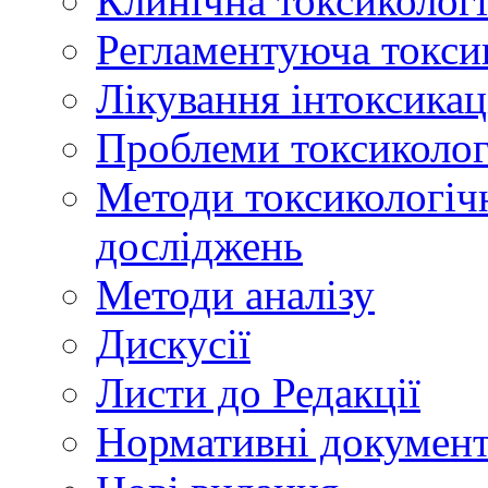
Клинічна токсикологі
Регламентуюча токси
Лікування інтоксикац
Проблеми токсикологі
Методи токсикологічн
досліджень
Методи аналізу
Дискусії
Листи до Редакції
Нормативні докумен