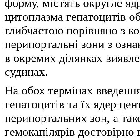
форму, містять округле яд
цитоплазма гепатоцитів об
глибчастою порівняно з к
перипортальні зони з озна
в окремих ділянках виявле
судинах.
На обох термінах введення
гепатоцитів та їх ядер це
перипортальних зон, а так
гемокапілярів достовірно 