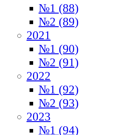
№1 (88)
№2 (89)
2021
№1 (90)
№2 (91)
2022
№1 (92)
№2 (93)
2023
№1 (94)