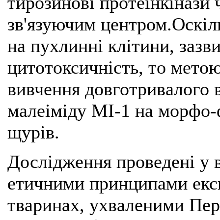
тирозинові протеїнкінази 
зв'язуючим центром.Оскіл
на пухлинні клітини, зазв
цитотоксичність, то мето
вивчення довготривалого 
малеіміду МІ-1 на морфо-
щурів.
Дослідження проведені у в
етичними принципами екс
тваринах, ухваленими Пе