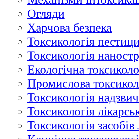
Огляди
Харчова безпека
Токсикологія пестици
Токсикологія наност
Екологічна токсиколо
Промислова токсикол
Токсикологія надзвич
Токсикологія лікарсь
Токсикологія засобів