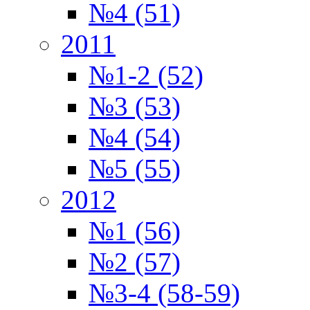
№4 (51)
2011
№1-2 (52)
№3 (53)
№4 (54)
№5 (55)
2012
№1 (56)
№2 (57)
№3-4 (58-59)