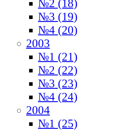
№2 (18)
№3 (19)
№4 (20)
2003
№1 (21)
№2 (22)
№3 (23)
№4 (24)
2004
№1 (25)