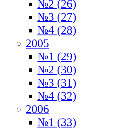
№2 (26)
№3 (27)
№4 (28)
2005
№1 (29)
№2 (30)
№3 (31)
№4 (32)
2006
№1 (33)