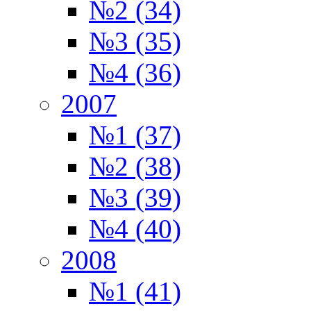
№2 (34)
№3 (35)
№4 (36)
2007
№1 (37)
№2 (38)
№3 (39)
№4 (40)
2008
№1 (41)