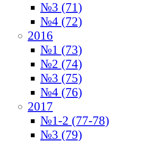
№3 (71)
№4 (72)
2016
№1 (73)
№2 (74)
№3 (75)
№4 (76)
2017
№1-2 (77-78)
№3 (79)