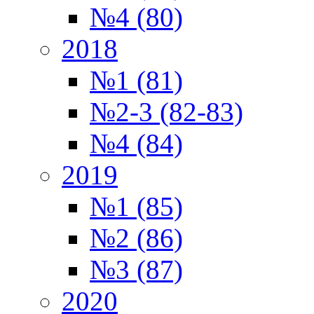
№4 (80)
2018
№1 (81)
№2-3 (82-83)
№4 (84)
2019
№1 (85)
№2 (86)
№3 (87)
2020