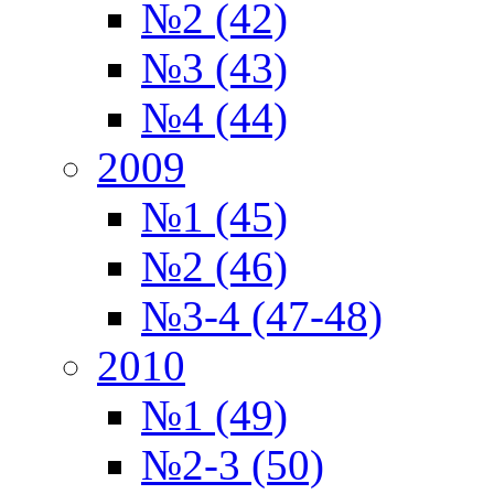
№2 (42)
№3 (43)
№4 (44)
2009
№1 (45)
№2 (46)
№3-4 (47-48)
2010
№1 (49)
№2-3 (50)