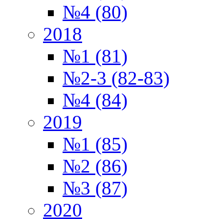
№4 (80)
2018
№1 (81)
№2-3 (82-83)
№4 (84)
2019
№1 (85)
№2 (86)
№3 (87)
2020