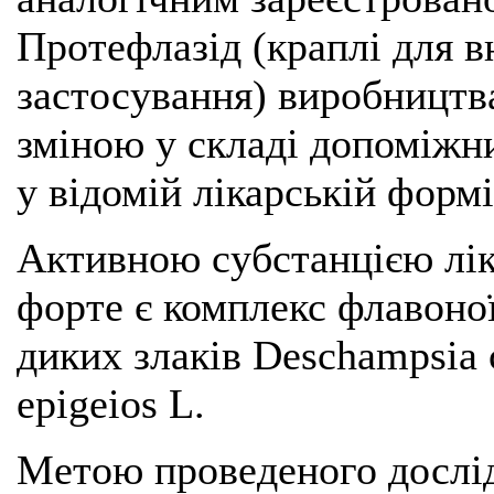
Протефлазід (краплі для 
застосування) виробниц
зміною у складі допоміжн
у відомій лікарській формі
Активною субстанцією лік
форте є комплекс флавоної
диких злаків Deschampsia c
epigeios L.
Метою проведеного дослі