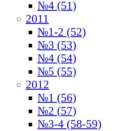
№4 (51)
2011
№1-2 (52)
№3 (53)
№4 (54)
№5 (55)
2012
№1 (56)
№2 (57)
№3-4 (58-59)