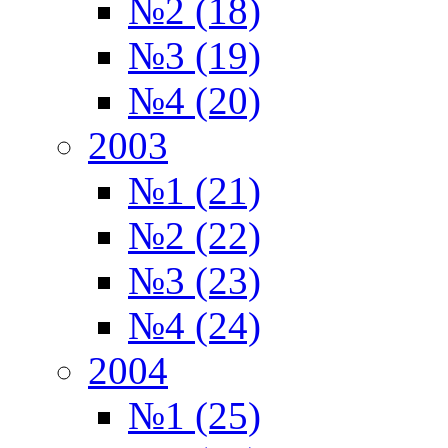
№2 (18)
№3 (19)
№4 (20)
2003
№1 (21)
№2 (22)
№3 (23)
№4 (24)
2004
№1 (25)