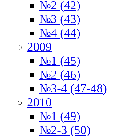
№2 (42)
№3 (43)
№4 (44)
2009
№1 (45)
№2 (46)
№3-4 (47-48)
2010
№1 (49)
№2-3 (50)