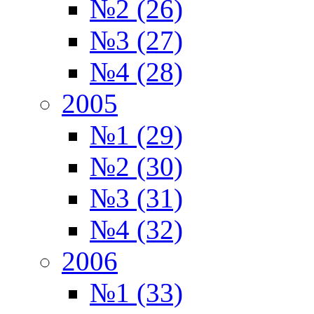
№2 (26)
№3 (27)
№4 (28)
2005
№1 (29)
№2 (30)
№3 (31)
№4 (32)
2006
№1 (33)