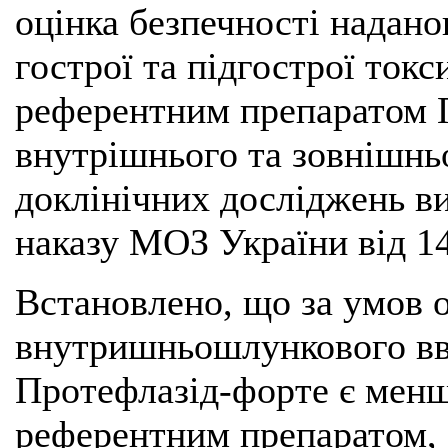
оцінка безпечності надано
гострої та підгострої токс
референтним препаратом П
внутрішнього та зовнішнь
доклінічних досліджень ви
наказу МОЗ України від 1
Встановлено, що за умов 
внутришньошлункового вв
Протефлазід-форте є менш
референтним препаратом, о