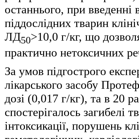
останнього, при введенні в
піддослідних тварин клініч
ЛД
>10,0 г/кг, що дозвол
50
практично нетоксичних реч
За умов підгострого експе
лікарського засобу Протеф
дозі (0,017 г/кг), та в 20 р
спостерігалось загибелі т
інтоксикації, порушень клі