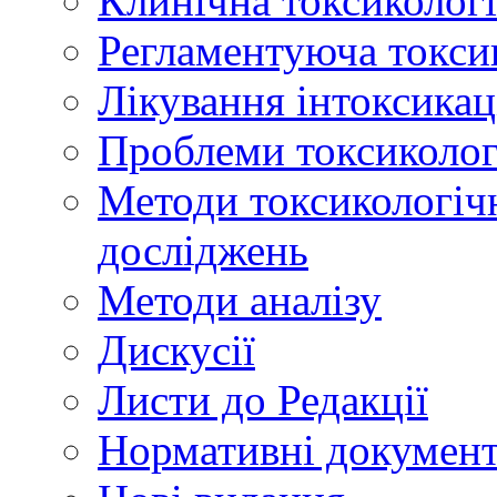
Клинічна токсикологі
Регламентуюча токси
Лікування інтоксикац
Проблеми токсикологі
Методи токсикологічн
досліджень
Методи аналізу
Дискусії
Листи до Редакції
Нормативні докумен