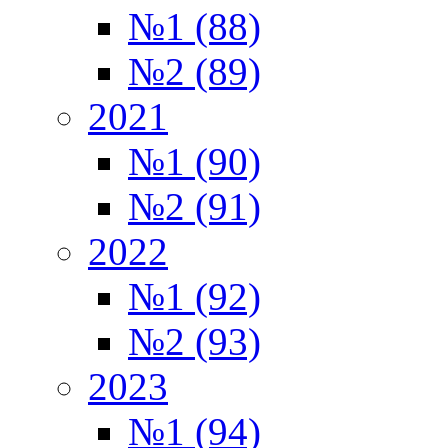
№1 (88)
№2 (89)
2021
№1 (90)
№2 (91)
2022
№1 (92)
№2 (93)
2023
№1 (94)