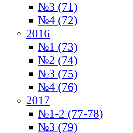
№3 (71)
№4 (72)
2016
№1 (73)
№2 (74)
№3 (75)
№4 (76)
2017
№1-2 (77-78)
№3 (79)