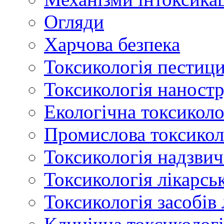
Огляди
Харчова безпека
Токсикологія пестици
Токсикологія наност
Екологічна токсиколо
Промислова токсикол
Токсикологія надзвич
Токсикологія лікарсь
Токсикологія засобів