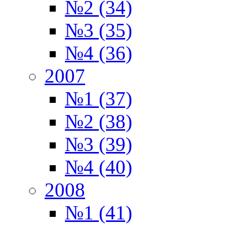
№2 (34)
№3 (35)
№4 (36)
2007
№1 (37)
№2 (38)
№3 (39)
№4 (40)
2008
№1 (41)