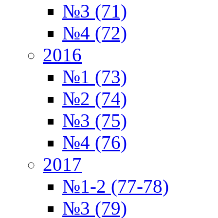
№3 (71)
№4 (72)
2016
№1 (73)
№2 (74)
№3 (75)
№4 (76)
2017
№1-2 (77-78)
№3 (79)