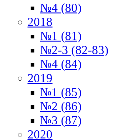
№4 (80)
2018
№1 (81)
№2-3 (82-83)
№4 (84)
2019
№1 (85)
№2 (86)
№3 (87)
2020