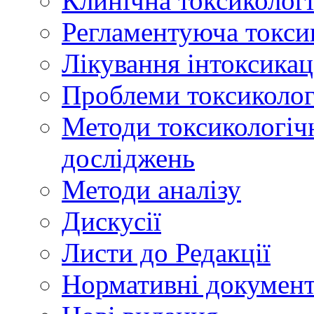
Клинічна токсикологі
Регламентуюча токси
Лікування інтоксикац
Проблеми токсикологі
Методи токсикологічн
досліджень
Методи аналізу
Дискусії
Листи до Редакції
Нормативні докумен