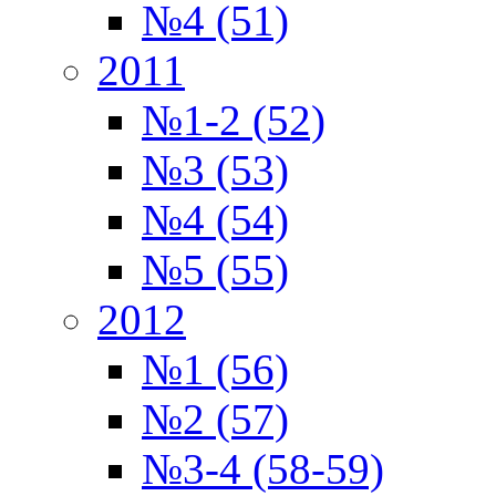
№4 (51)
2011
№1-2 (52)
№3 (53)
№4 (54)
№5 (55)
2012
№1 (56)
№2 (57)
№3-4 (58-59)