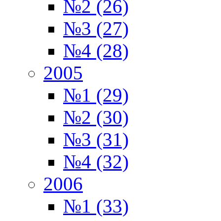
№2 (26)
№3 (27)
№4 (28)
2005
№1 (29)
№2 (30)
№3 (31)
№4 (32)
2006
№1 (33)