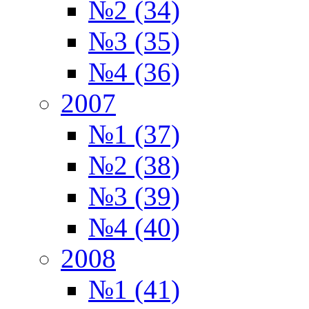
№2 (34)
№3 (35)
№4 (36)
2007
№1 (37)
№2 (38)
№3 (39)
№4 (40)
2008
№1 (41)