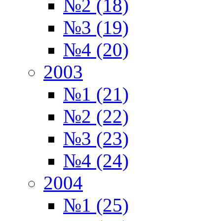
№2 (18)
№3 (19)
№4 (20)
2003
№1 (21)
№2 (22)
№3 (23)
№4 (24)
2004
№1 (25)