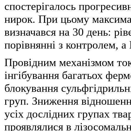
спостерігалось прогресивн
нирок. При цьому максима
визначався на 30 день: ріве
порівнянні з контролем, а 
Провідним механізмом ток
інгібування багатьох ферм
блокування сульфгідрильн
груп. Зниження відношення
усіх дослідних групах тва
проявлялися в лізосомальн