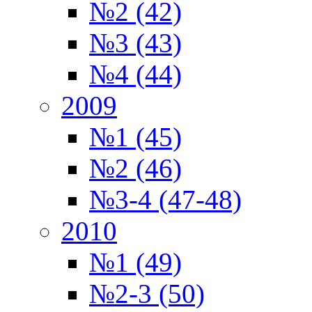
№2 (42)
№3 (43)
№4 (44)
2009
№1 (45)
№2 (46)
№3-4 (47-48)
2010
№1 (49)
№2-3 (50)