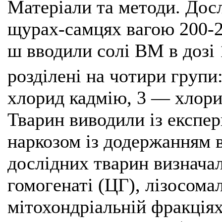
Матеріали та методи. Дос
щурах-самцях вагою 200-22
ш вводили солі ВМ в дозі 
розділені на чотири групи
хлорид кадмію, 3 — хлори
Тварин виводили із експе
наркозом із додержанням в
дослідних тварин визначал
гомогенаті (ЦГ), лізосом
мітохондріальній фракція