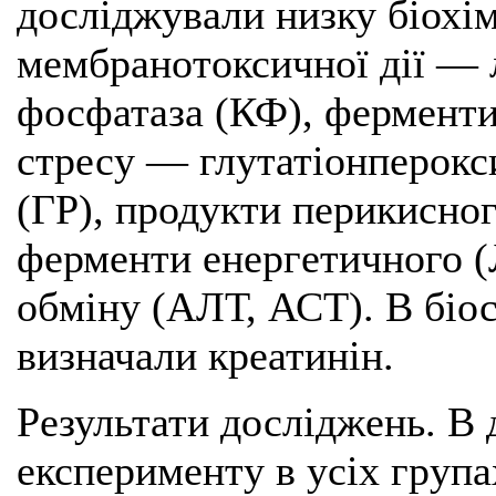
досліджували низку біохім
мембранотоксичної дії — 
фосфатаза (КФ), ферменти
стресу — глутатіонперокси
(ГР), продукти перикисног
ферменти енергетичного (
обміну (АЛТ, АСТ). В біос
визначали креатинін.
Результати досліджень. В 
експерименту в усіх груп