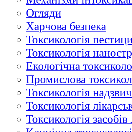
Огляди
Харчова безпека
Токсикологія пестици
Токсикологія наност
Екологічна токсиколо
Промислова токсикол
Токсикологія надзвич
Токсикологія лікарсь
Токсикологія засобів