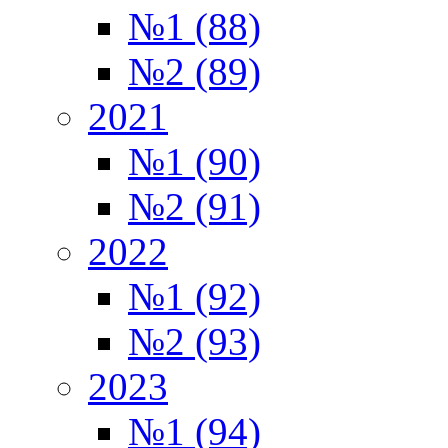
№1 (88)
№2 (89)
2021
№1 (90)
№2 (91)
2022
№1 (92)
№2 (93)
2023
№1 (94)