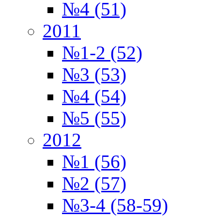
№4 (51)
2011
№1-2 (52)
№3 (53)
№4 (54)
№5 (55)
2012
№1 (56)
№2 (57)
№3-4 (58-59)