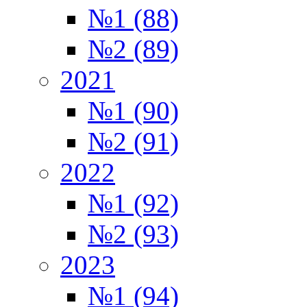
№1 (88)
№2 (89)
2021
№1 (90)
№2 (91)
2022
№1 (92)
№2 (93)
2023
№1 (94)