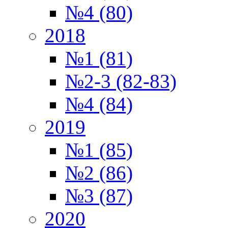
№4 (80)
2018
№1 (81)
№2-3 (82-83)
№4 (84)
2019
№1 (85)
№2 (86)
№3 (87)
2020