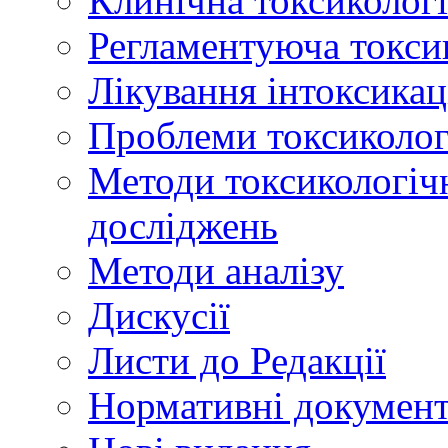
Клинічна токсикологі
Регламентуюча токси
Лікування інтоксикац
Проблеми токсикологі
Методи токсикологічн
досліджень
Методи аналізу
Дискусії
Листи до Редакції
Нормативні докумен