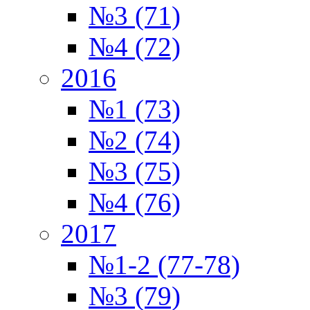
№3 (71)
№4 (72)
2016
№1 (73)
№2 (74)
№3 (75)
№4 (76)
2017
№1-2 (77-78)
№3 (79)