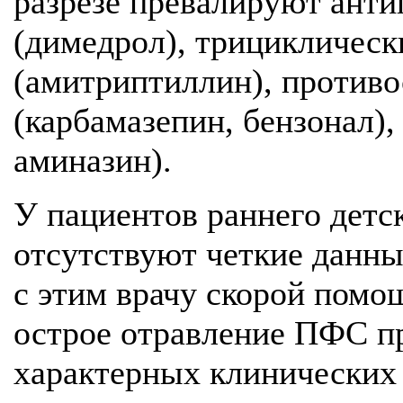
разрезе превалируют ант
(димедрол), трициклическ
(амитриптиллин), против
(карбамазепин, бензонал),
аминазин).
У пациентов раннего детск
отсутствуют четкие данны
с этим врачу скорой помо
острое отравление ПФС п
характерных клинических 