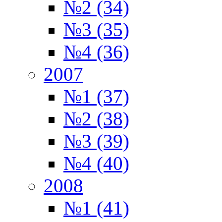
№2 (34)
№3 (35)
№4 (36)
2007
№1 (37)
№2 (38)
№3 (39)
№4 (40)
2008
№1 (41)