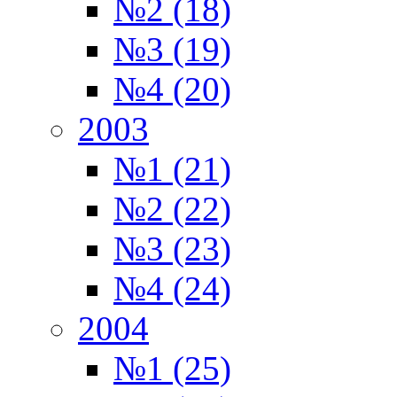
№2 (18)
№3 (19)
№4 (20)
2003
№1 (21)
№2 (22)
№3 (23)
№4 (24)
2004
№1 (25)