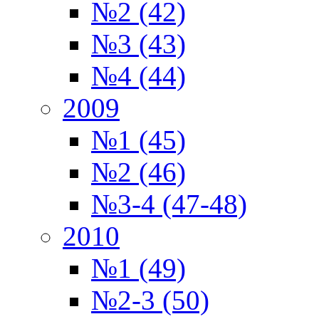
№2 (42)
№3 (43)
№4 (44)
2009
№1 (45)
№2 (46)
№3-4 (47-48)
2010
№1 (49)
№2-3 (50)