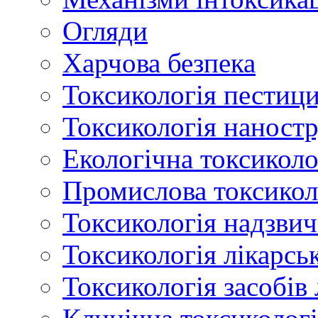
Огляди
Харчова безпека
Токсикологія пестици
Токсикологія наност
Екологічна токсиколо
Промислова токсикол
Токсикологія надзвич
Токсикологія лікарсь
Токсикологія засобів