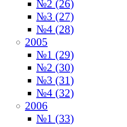
№2 (26)
№3 (27)
№4 (28)
2005
№1 (29)
№2 (30)
№3 (31)
№4 (32)
2006
№1 (33)