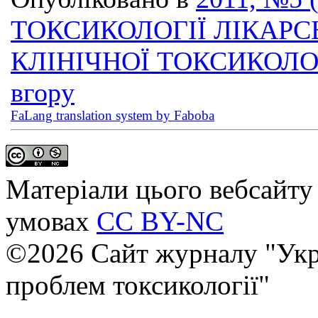
ТОКСИКОЛОГІЇ ЛІКАРС
КЛІНІЧНОЇ ТОКСИКОЛО
вгору
FaLang translation system by Faboba
Матеріали цього вебсайту 
умовах
CC BY-NC
©2026 Сайт журналу "Укр
проблем токсикології"