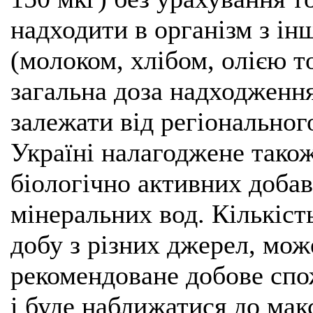
надходити в організм з і
(молоком, хлібом, олією т
загальна доза надходження
залежати від регіональног
Україні налагоджене тако
біологічно активних добав
мінеральних вод. Кількіст
добу з різних джерел, мо
рекомендоване добове спо
і буде наближатися до ма