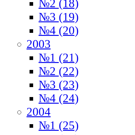
№2 (18)
№3 (19)
№4 (20)
2003
№1 (21)
№2 (22)
№3 (23)
№4 (24)
2004
№1 (25)