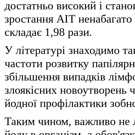
достатньо високий і стано
зростання АІТ ненабагато 
складає 1,98 рази.
У літературі знаходимо та
частоти розвитку папілярн
збільшення випадків лімфо
злоякісних новоутворень ч
йодної профілактики зобно
Таким чином, важливо не
йоду в організм, а обов'я