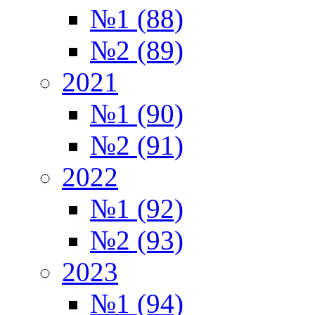
№1 (88)
№2 (89)
2021
№1 (90)
№2 (91)
2022
№1 (92)
№2 (93)
2023
№1 (94)