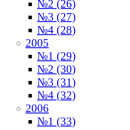
№2 (26)
№3 (27)
№4 (28)
2005
№1 (29)
№2 (30)
№3 (31)
№4 (32)
2006
№1 (33)