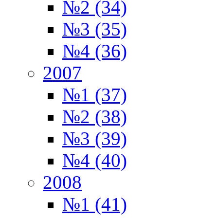
№2 (34)
№3 (35)
№4 (36)
2007
№1 (37)
№2 (38)
№3 (39)
№4 (40)
2008
№1 (41)