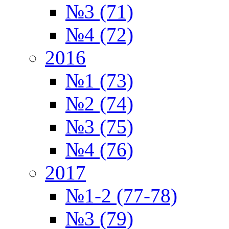
№3 (71)
№4 (72)
2016
№1 (73)
№2 (74)
№3 (75)
№4 (76)
2017
№1-2 (77-78)
№3 (79)