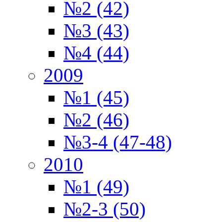
№2 (42)
№3 (43)
№4 (44)
2009
№1 (45)
№2 (46)
№3-4 (47-48)
2010
№1 (49)
№2-3 (50)