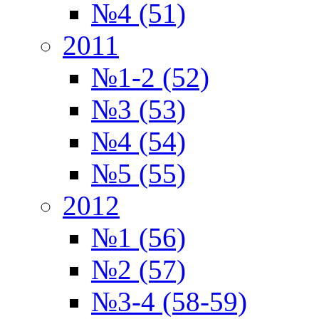
№4 (51)
2011
№1-2 (52)
№3 (53)
№4 (54)
№5 (55)
2012
№1 (56)
№2 (57)
№3-4 (58-59)