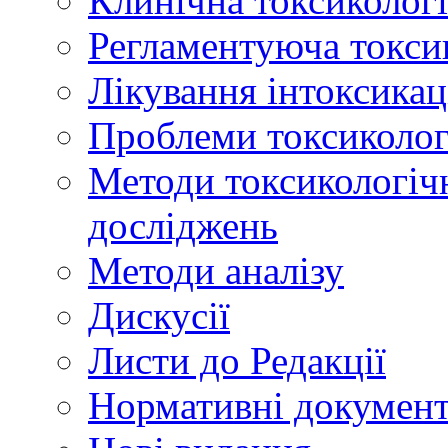
Клинічна токсикологі
Регламентуюча токси
Лікування інтоксикац
Проблеми токсикологі
Методи токсикологічн
досліджень
Методи аналізу
Дискусії
Листи до Редакції
Нормативні докумен