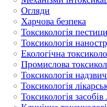
Огляди
Харчова безпека
Токсикологія пестици
Токсикологія наност
Екологічна токсиколо
Промислова токсикол
Токсикологія надзвич
Токсикологія лікарсь
Токсикологія засобів