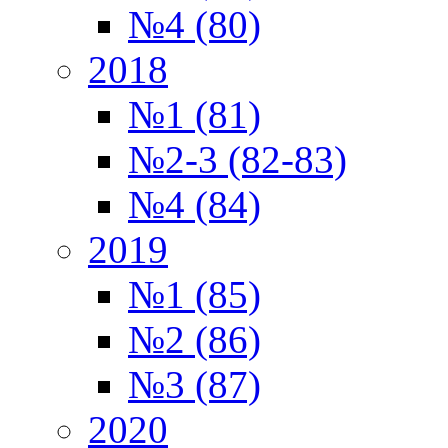
№4 (80)
2018
№1 (81)
№2-3 (82-83)
№4 (84)
2019
№1 (85)
№2 (86)
№3 (87)
2020