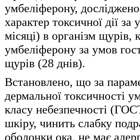
умбеліферону, досліджено 
характер токсичної дії за
місяці) в організм щурів,
умбеліферону за умов гост
щурів (28 днів).
Встановлено, що за парам
дермальної токсичності у
класу небезпечності (ГОСТ
шкіру, чинить слабку под
оболонки ока, не має алер