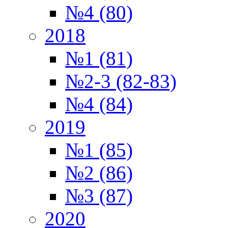
№4 (80)
2018
№1 (81)
№2-3 (82-83)
№4 (84)
2019
№1 (85)
№2 (86)
№3 (87)
2020