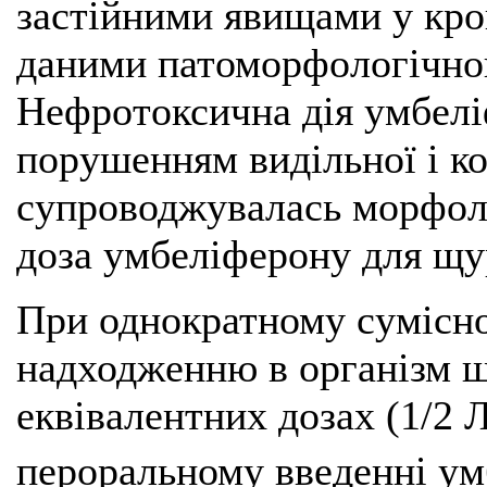
застійними явищами у кров
даними патоморфологічног
Нефротоксична дія умбелі
порушенням видільної і ко
супроводжувалась морфол
доза умбеліферону для щу
При однократному сумісн
надходженню в організм щ
еквівалентних дозах (1/2 
пероральному введенні умб