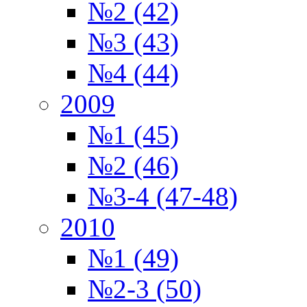
№2 (42)
№3 (43)
№4 (44)
2009
№1 (45)
№2 (46)
№3-4 (47-48)
2010
№1 (49)
№2-3 (50)