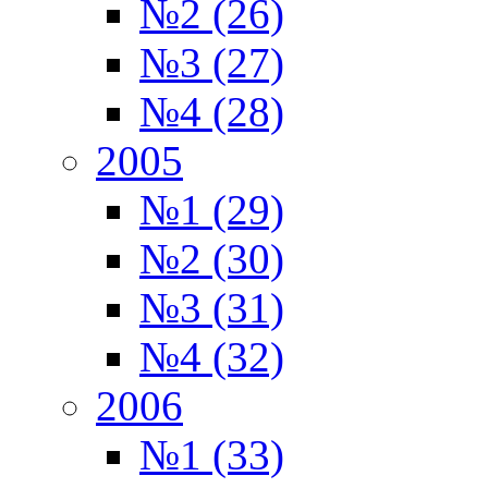
№2 (26)
№3 (27)
№4 (28)
2005
№1 (29)
№2 (30)
№3 (31)
№4 (32)
2006
№1 (33)