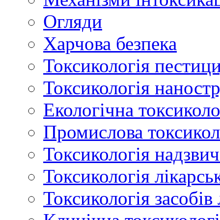
Огляди
Харчова безпека
Токсикологія пестици
Токсикологія наност
Екологічна токсиколо
Промислова токсикол
Токсикологія надзвич
Токсикологія лікарсь
Токсикологія засобів