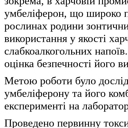
зокрема, в харчовій пром
умбеліферон, що широко 
рослинах родини зонтични
використання у якості хар
слабкоалкогольних напоїв.
оцінка безпечності його в
Метою роботи було дослі
умбеліферону та його комб
експерименті на лаборато
Проведено первинну токси