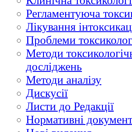
Клинічна токсикологі
Регламентуюча токси
Лікування інтоксикац
Проблеми токсикологі
Методи токсикологічн
досліджень
Методи аналізу
Дискусії
Листи до Редакції
Нормативні докумен