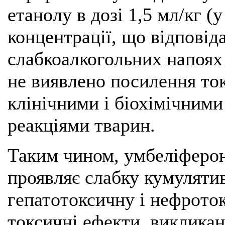
етанолу в дозі 1,5 мл/кг (
концентрації, що відповід
слабкоалкогольних напоях
не виявлено посилення ток
клінічними і біохімічним
реакціями тварин.
Таким чином, умбеліферо
проявляє слабку кумулятив
гепатотоксичну і нефрото
токсичні ефекти, виклика