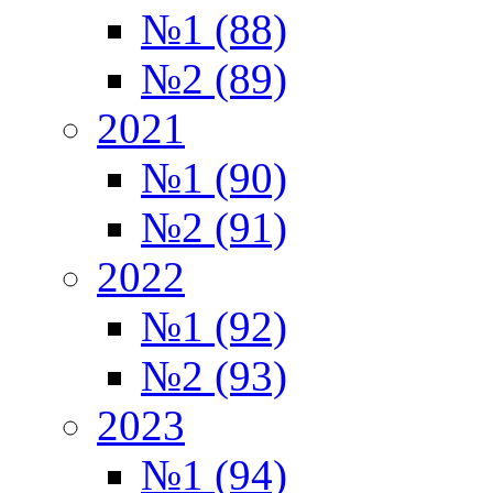
№1 (88)
№2 (89)
2021
№1 (90)
№2 (91)
2022
№1 (92)
№2 (93)
2023
№1 (94)