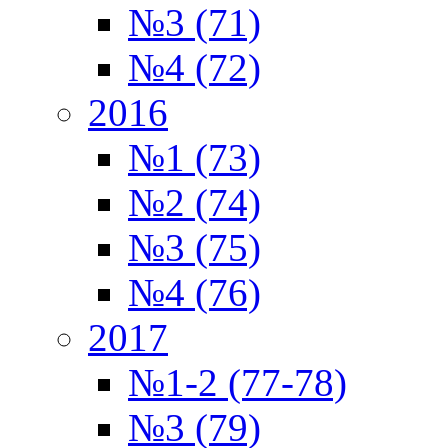
№3 (71)
№4 (72)
2016
№1 (73)
№2 (74)
№3 (75)
№4 (76)
2017
№1-2 (77-78)
№3 (79)