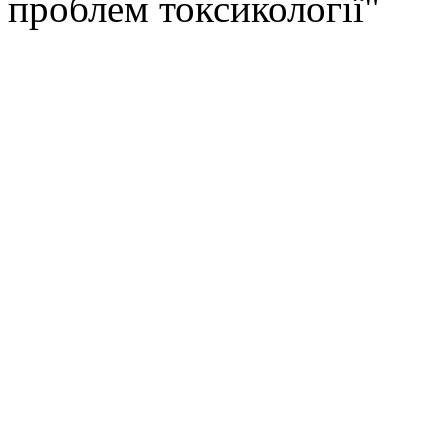
проблем токсикології"