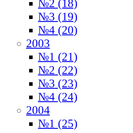
№2 (18)
№3 (19)
№4 (20)
2003
№1 (21)
№2 (22)
№3 (23)
№4 (24)
2004
№1 (25)