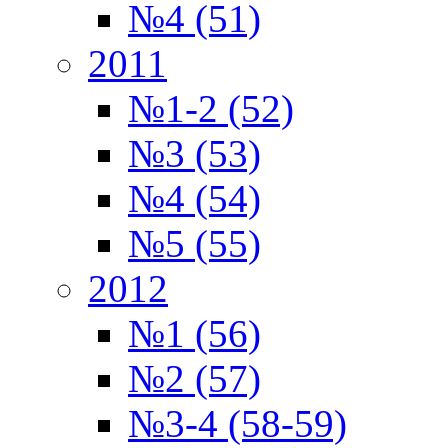
№4 (51)
2011
№1-2 (52)
№3 (53)
№4 (54)
№5 (55)
2012
№1 (56)
№2 (57)
№3-4 (58-59)