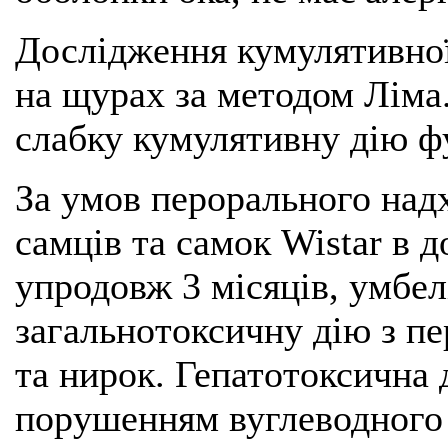
Дослідження кумулятивної
на щурах за методом Ліма
слабку кумулятивну дію ф
За умов перорального над
самців та самок Wistar в д
упродовж 3 місяців, умбе
загальнотоксичну дію з п
та нирок. Гепатотоксична 
порушенням вуглеводного 