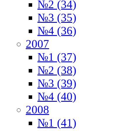
№2 (34)
№3 (35)
№4 (36)
2007
№1 (37)
№2 (38)
№3 (39)
№4 (40)
2008
№1 (41)