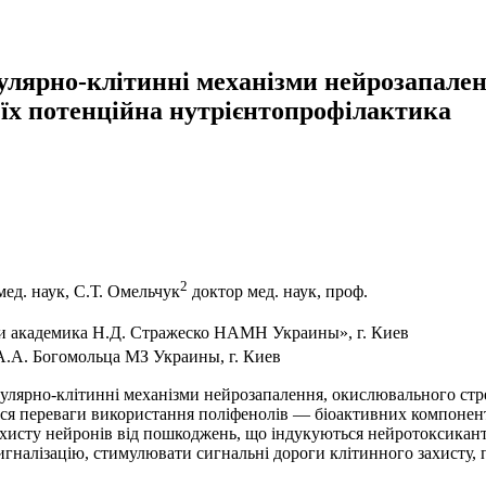
улярно-клітинні механізми нейрозапален
їх потенційна нутрієнтопрофілактика
2
мед. наук, С.Т. Омельчук
доктор мед. наук, проф.
 академика Н.Д. Стражеско НАМН Украины», г. Киев
.А. Богомольца МЗ Украины, г. Киев
лярно-клітинні механізми нейрозапалення, окислювального стрес
ся переваги використання поліфенолів — біоактивних компонен
исту нейронів від пошкоджень, що індукуються нейротоксикантам
налізацію, стимулювати сигнальні дороги клітинного захисту, 