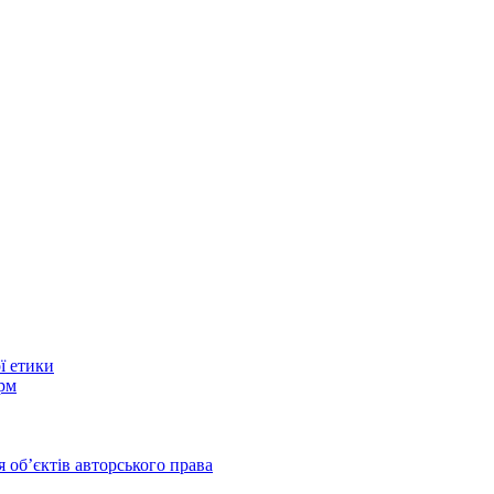
ї етики
рм
 обʼєктів авторського права