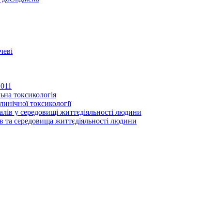
чеві
2011
ьна токсикологія
линічної токсикології
іалів у середовищі життєдіяльності людини
в та середовища життєдіяльності людини