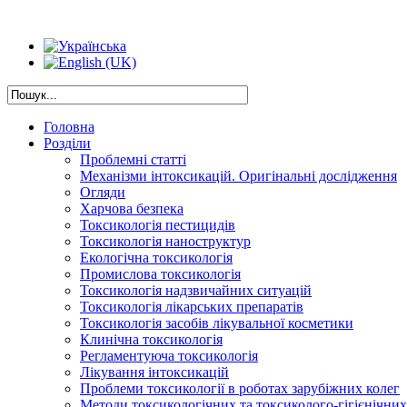
Головна
Розділи
Проблемні статті
Механізми інтоксикацій. Оригінальні дослідження
Огляди
Харчова безпека
Токсикологія пестицидів
Токсикологія наноструктур
Екологічна токсикологія
Промислова токсикологія
Токсикологія надзвичайних ситуацій
Токсикологія лікарських препаратів
Токсикологія засобів лікувальної косметики
Клинічна токсикологія
Регламентуюча токсикологія
Лікування інтоксикацій
Проблеми токсикології в роботах зарубіжних колег
Методи токсикологічних та токсиколого-гігієнічни