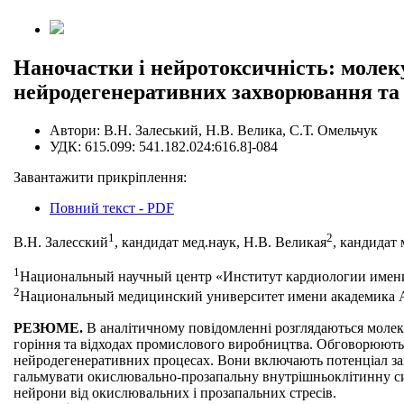
Наночастки і нейротоксичність: молек
нейродегенеративних захворювання та 
Автори:
В.Н. Залеський, Н.В. Велика, С.Т. Омельчук
УДК:
615.099: 541.182.024:616.8]-084
Завантажити прикріплення:
Повний текст - PDF
1
2
В.Н. Залесский
, кандидат мед.наук, Н.В. Великая
, кандидат 
1
Национальный научный центр «Институт кардиологии имени
2
Национальный медицинский университет имени академика А
РЕЗЮМЕ.
В аналітичному повідомленні розглядаються молеку
горіння та відходах промислового виробництва. Обговорюють
нейродегенеративних процесах. Вони включають потенціал зах
гальмувати окислювально-прозапальну внутрішньоклітинну сиг
нейрони від окислювальних і прозапальних стресів.