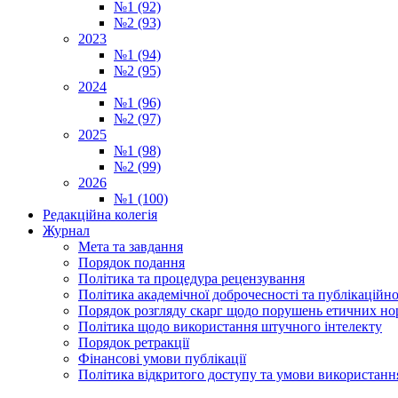
№1 (92)
№2 (93)
2023
№1 (94)
№2 (95)
2024
№1 (96)
№2 (97)
2025
№1 (98)
№2 (99)
2026
№1 (100)
Редакційна колегія
Журнал
Мета та завдання
Порядок подання
Політика та процедура рецензування
Політика академічної доброчесності та публікаційно
Порядок розгляду скарг щодо порушень етичних но
Політика щодо використання штучного інтелекту
Порядок ретракції
Фінансові умови публікації
Політика відкритого доступу та умови використання