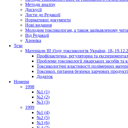
Методи аналізу
Дискусії
Листи до Редакції
Нормативні документи
Нові видання
Молодим токсикологам, а також зацікавленому чита
Від Редакції
Хроніка
Тези
Матеріали ІІІ з'їзду токсикологів України, 18–19.12.
Профілактична, регуляторна та експериментал
Проблеми токсикології лікарських засобів та к
Токсикологічні властивості полімерних матер
Токсикол. питання безпеки харчових продукті
Додаток
Номери
1998
№1 (1)
№2 (2)
№3 (3)
1999
№1 (4)
№2 (5)
№3 (6)
№4 (7)