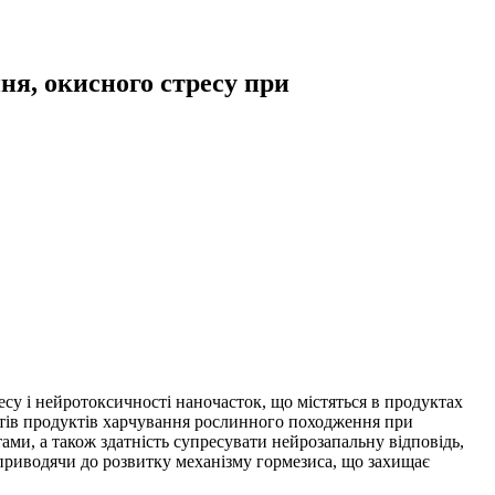
ня, окисного стресу при
у і нейротоксичності наночасток, що містяться в продуктах
тів продуктів харчування рослинного походження при
и, а також здатність супресувати нейрозапальну відповідь,
приводячи до розвитку механізму гормезиса, що захищає