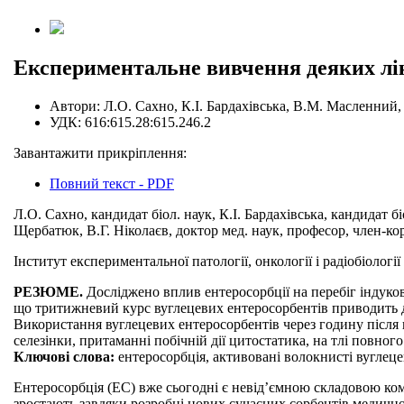
Експериментальне вивчення деяких лік
Автори:
Л.О. Сахно, К.І. Бардахівська, В.М. Масленний
УДК:
616:615.28:615.246.2
Завантажити прикріплення:
Повний текст - PDF
Л.О. Сахно, кандидат біол. наук, К.І. Бардахівська, кандидат 
Щербатюк, В.Г. Ніколаєв, доктор мед. наук, професор, член-к
Інститут експериментальної патології, онкології і радіобіологі
РЕЗЮМЕ.
Досліджено вплив ентеросорбції на перебіг індуков
що тритижневий курс вуглецевих ентеросорбентів приводить до
Використання вуглецевих ентеросорбентів через годину після
селезінки, притаманні побічній дії цитостатика, на тлі повно
Ключові слова:
ентеросорбція, активовані волокнисті вуглецев
Ентеросорбція (ЕС) вже сьогодні є невід’ємною складовою ком
зростають завдяки розробці нових сучасних сорбентів медично