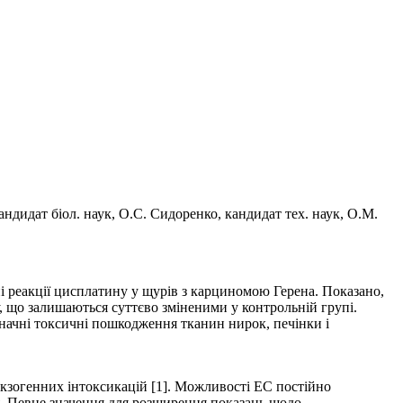
кандидат біол. наук, О.С. Сидоренко, кандидат тех. наук, О.М.
ні реакції цисплатину у щурів з карциномою Герена. Показано,
, що залишаються суттєво зміненими у контрольній групі.
начні токсичні пошкодження тканин нирок, печінки і
екзогенних інтоксикацій [1]. Можливості ЕС постійно
ня. Певне значення для розширення показань щодо