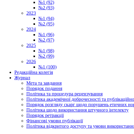
№1 (92)
№2 (93)
2023
№1 (94)
№2 (95)
2024
№1 (96)
№2 (97)
2025
№1 (98)
№2 (99)
2026
№1 (100)
Редакційна колегія
Журнал
Мета та завдання
Порядок подання
Політика та процедура рецензування
Політика академічної доброчесності та публікаційно
Порядок розгляду скарг щодо порушень етичних но
Політика щодо використання штучного інтелекту
Порядок ретракції
Фінансові умови публікації
Політика відкритого доступу та умови використання