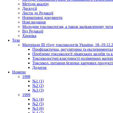
Методи аналізу
Дискусії
Листи до Редакції
Нормативні документи
Нові видання
Молодим токсикологам, а також зацікавленому чита
Від Редакції
Хроніка
Тези
Матеріали ІІІ з'їзду токсикологів України, 18–19.12.
Профілактична, регуляторна та експериментал
Проблеми токсикології лікарських засобів та к
Токсикологічні властивості полімерних матер
Токсикол. питання безпеки харчових продукті
Додаток
Номери
1998
№1 (1)
№2 (2)
№3 (3)
1999
№1 (4)
№2 (5)
№3 (6)
№4 (7)