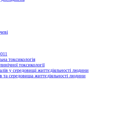
чеві
2011
ьна токсикологія
линічної токсикології
іалів у середовищі життєдіяльності людини
в та середовища життєдіяльності людини