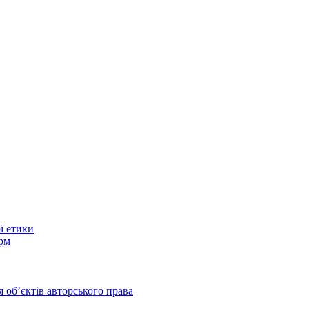
ї етики
рм
 обʼєктів авторського права