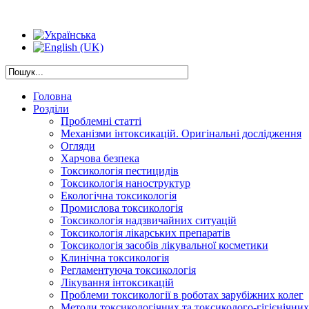
Головна
Розділи
Проблемні статті
Механізми інтоксикацій. Оригінальні дослідження
Огляди
Харчова безпека
Токсикологія пестицидів
Токсикологія наноструктур
Екологічна токсикологія
Промислова токсикологія
Токсикологія надзвичайних ситуацій
Токсикологія лікарських препаратів
Токсикологія засобів лікувальної косметики
Клинічна токсикологія
Регламентуюча токсикологія
Лікування інтоксикацій
Проблеми токсикології в роботах зарубіжних колег
Методи токсикологічних та токсиколого-гігієнічни