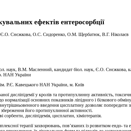
увальних ефектів ентеросорбції
, Є.О. Снєжкова, О.С. Сидоренко, О.М. Щербатюк, В.Г. Ніколаєв
біол. наук, В.М. Масленний, кандидат біол. наук, Є.О. Снєжкова, 
ор. НАН України
ї ім. Р.Є. Кавецького НАН України, м. Київ
аної дисліпідемії у кролів та протипухлинну активність, токсич
 нормалізації основних показників ліпідного і білкового обміну
 внутрішньовенного введення цисплатину дозволяє попередити з
го збереження його протипухлинної активності.
і сорбенти, дисліпідемія, цисплатин, хіміотерапія.
плексної терапії захворювань, пов’язаних із розвитком ендо- та 
го призначення, їх лікувальних форм та підходів до застосуван