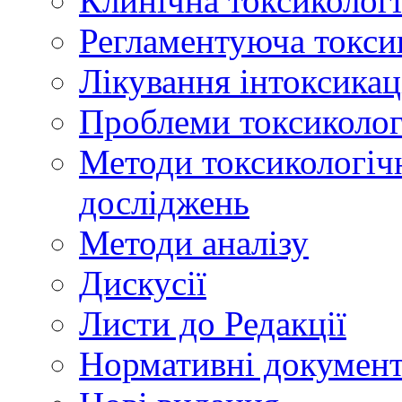
Клинічна токсикологі
Регламентуюча токси
Лікування інтоксикац
Проблеми токсикологі
Методи токсикологічн
досліджень
Методи аналізу
Дискусії
Листи до Редакції
Нормативні докумен