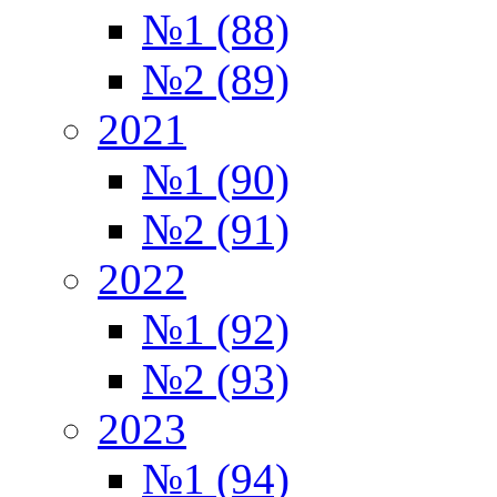
№1 (88)
№2 (89)
2021
№1 (90)
№2 (91)
2022
№1 (92)
№2 (93)
2023
№1 (94)