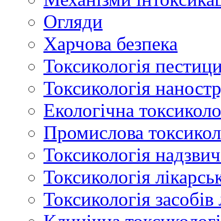
Огляди
Харчова безпека
Токсикологія пестици
Токсикологія наност
Екологічна токсиколо
Промислова токсикол
Токсикологія надзвич
Токсикологія лікарсь
Токсикологія засобів