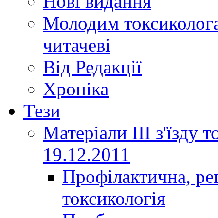
Нові видання
Молодим токсиколога
читачеві
Від Редакції
Хроніка
Тези
Матеріали ІІІ з'їзду 
19.12.2011
Профілактична, ре
токсикологія