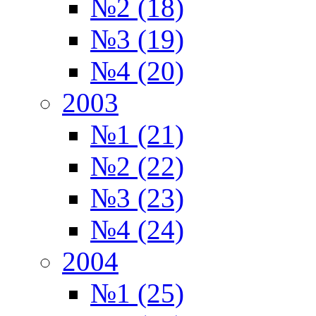
№2 (18)
№3 (19)
№4 (20)
2003
№1 (21)
№2 (22)
№3 (23)
№4 (24)
2004
№1 (25)