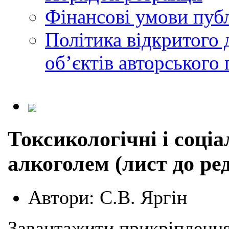
Фінансові умови публ
Політика відкритого 
обʼєктів авторського 
Токсикологічні і соці
алкоголем (лист до ред
Автори:
С.В. Яргін
Завантажити прикріплення