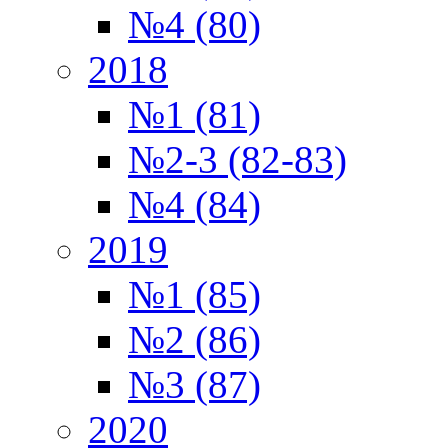
№4 (80)
2018
№1 (81)
№2-3 (82-83)
№4 (84)
2019
№1 (85)
№2 (86)
№3 (87)
2020