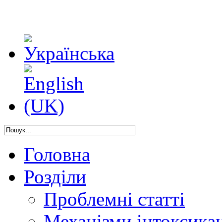
Головна
Розділи
Проблемні статті
Механізми інтоксикац