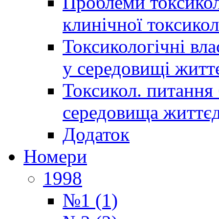
Проблеми токсиколо
клинічної токсикол
Токсикологічні вла
у середовищі житт
Токсикол. питання 
середовища життєд
Додаток
Номери
1998
№1 (1)