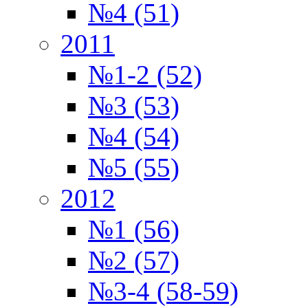
№4 (51)
2011
№1-2 (52)
№3 (53)
№4 (54)
№5 (55)
2012
№1 (56)
№2 (57)
№3-4 (58-59)