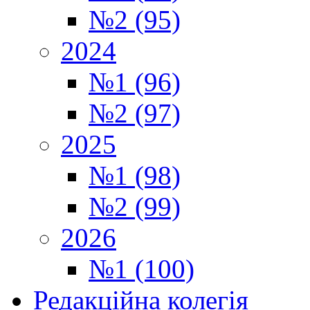
№2 (95)
2024
№1 (96)
№2 (97)
2025
№1 (98)
№2 (99)
2026
№1 (100)
Редакційна колегія