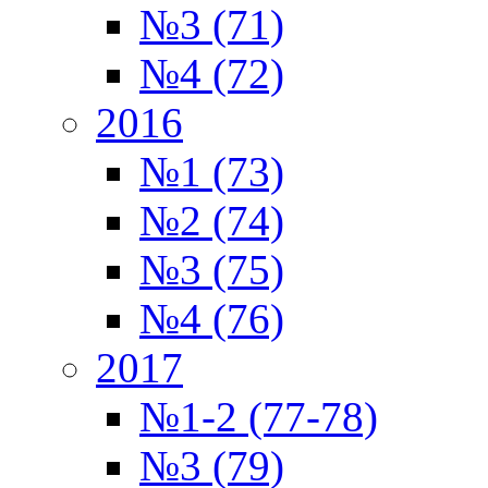
№3 (71)
№4 (72)
2016
№1 (73)
№2 (74)
№3 (75)
№4 (76)
2017
№1-2 (77-78)
№3 (79)