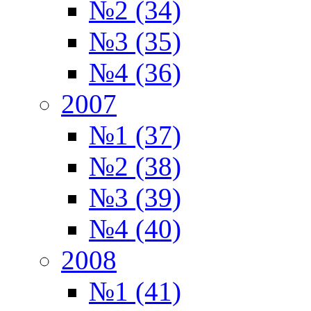
№2 (34)
№3 (35)
№4 (36)
2007
№1 (37)
№2 (38)
№3 (39)
№4 (40)
2008
№1 (41)