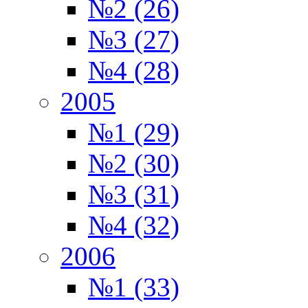
№2 (26)
№3 (27)
№4 (28)
2005
№1 (29)
№2 (30)
№3 (31)
№4 (32)
2006
№1 (33)