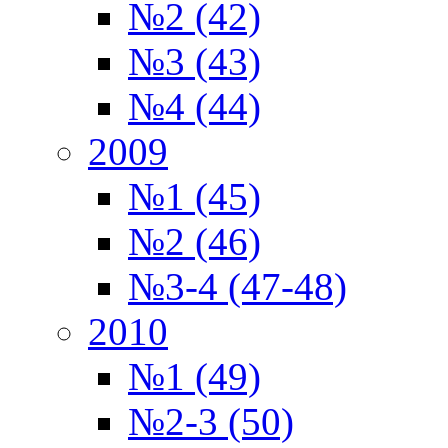
№2 (42)
№3 (43)
№4 (44)
2009
№1 (45)
№2 (46)
№3-4 (47-48)
2010
№1 (49)
№2-3 (50)