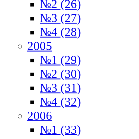
№2 (26)
№3 (27)
№4 (28)
2005
№1 (29)
№2 (30)
№3 (31)
№4 (32)
2006
№1 (33)