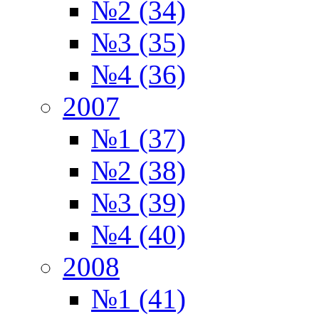
№2 (34)
№3 (35)
№4 (36)
2007
№1 (37)
№2 (38)
№3 (39)
№4 (40)
2008
№1 (41)