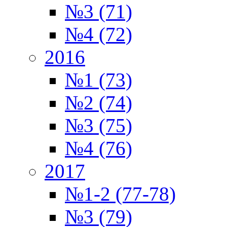
№3 (71)
№4 (72)
2016
№1 (73)
№2 (74)
№3 (75)
№4 (76)
2017
№1-2 (77-78)
№3 (79)