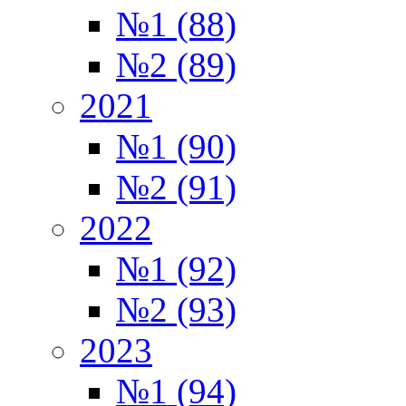
№1 (88)
№2 (89)
2021
№1 (90)
№2 (91)
2022
№1 (92)
№2 (93)
2023
№1 (94)