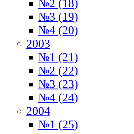
№2 (18)
№3 (19)
№4 (20)
2003
№1 (21)
№2 (22)
№3 (23)
№4 (24)
2004
№1 (25)