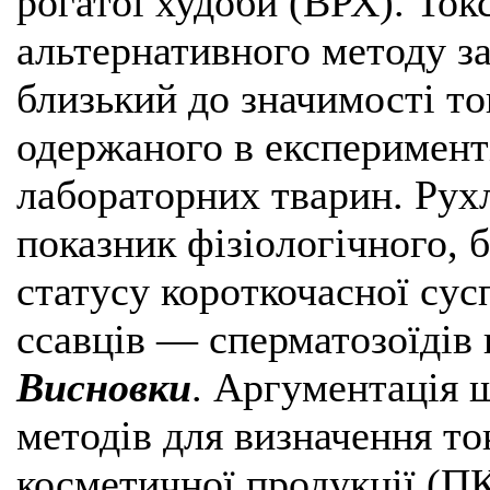
рогатої худоби (ВРХ). Ток
альтернативного методу з
близький до значимості то
одержаного в експеримент
лабораторних тварин. Рух
показник фізіологічного, 
статусу короткочасної сус
ссавців — сперматозоїдів 
Висновки
. Аргументація 
методів для визначення то
косметичної продукції (П