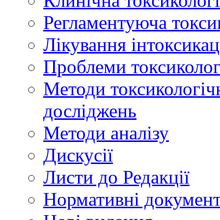
Клинічна токсикологі
Регламентуюча токси
Лікування інтоксикац
Проблеми токсикологі
Методи токсикологічн
досліджень
Методи аналізу
Дискусії
Листи до Редакції
Нормативні докумен