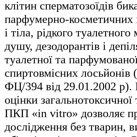
клітин сперматозоїдів бик
парфумерно-косметичних в
і тіла, рідкого туалетного
душу, дезодорантів і депіл
туалетної та парфумованої 
спиртовмісних лосьйонів 
ФЦ/394 від 29.01.2002 р).
оцінки загальнотоксичної
ПКП «in vitro» дозволяє п
дослідження без тварин, в