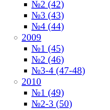
№2 (42)
№3 (43)
№4 (44)
2009
№1 (45)
№2 (46)
№3-4 (47-48)
2010
№1 (49)
№2-3 (50)