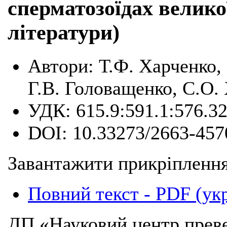
сперматозоїдах великої
літератури)
Автори:
Т.Ф. Харченко,
Г.В. Головащенко, С.О. 
УДК:
615.9:591.1:576.3
DOI:
10.33273/2663-457
Завантажити прикріплення
Повний текст - PDF (ук
ДП «Науковий центр преве