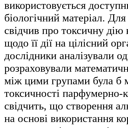
використовується доступн
біологічний матеріал. Для
свідчив про токсичну дію 
щодо її дії на цілісний ор
дослідники аналізували од
розраховували математичну
між цими групами була б 
токсичності парфумерно-ко
свідчить, що створення ал
на основі використання ко