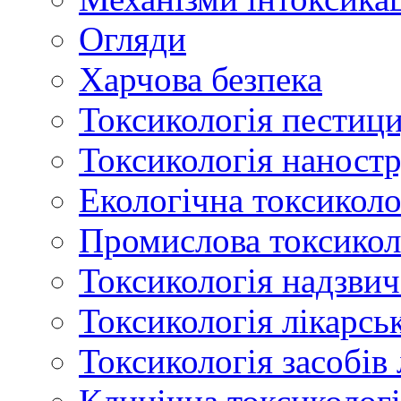
Огляди
Харчова безпека
Токсикологія пестици
Токсикологія наност
Екологічна токсиколо
Промислова токсикол
Токсикологія надзвич
Токсикологія лікарсь
Токсикологія засобів