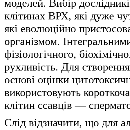
моделей. Вибір дослідник
клітинах ВРХ, які дуже чут
які еволюційно пристосова
організмом. Інтегральним
фізіологічного, біохімічн
рухливість. Для створення
основі оцінки цитотоксич
використовують короткоча
клітин ссавців — спермато
Слід відзначити, що для а