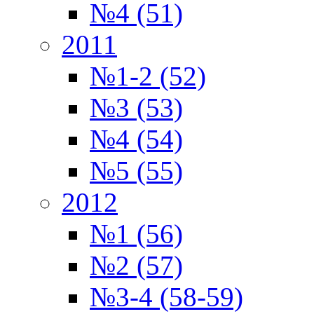
№4 (51)
2011
№1-2 (52)
№3 (53)
№4 (54)
№5 (55)
2012
№1 (56)
№2 (57)
№3-4 (58-59)