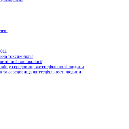
чеві
2011
ьна токсикологія
линічної токсикології
іалів у середовищі життєдіяльності людини
в та середовища життєдіяльності людини