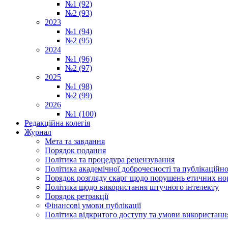
№1 (92)
№2 (93)
2023
№1 (94)
№2 (95)
2024
№1 (96)
№2 (97)
2025
№1 (98)
№2 (99)
2026
№1 (100)
Редакційна колегія
Журнал
Мета та завдання
Порядок подання
Політика та процедура рецензування
Політика академічної доброчесності та публікаційно
Порядок розгляду скарг щодо порушень етичних но
Політика щодо використання штучного інтелекту
Порядок ретракції
Фінансові умови публікації
Політика відкритого доступу та умови використання