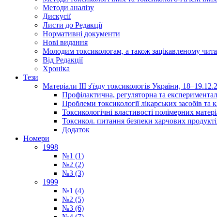
Методи аналізу
Дискусії
Листи до Редакції
Нормативні документи
Нові видання
Молодим токсикологам, а також зацікавленому чита
Від Редакції
Хроніка
Тези
Матеріали ІІІ з'їзду токсикологів України, 18–19.12.
Профілактична, регуляторна та експериментал
Проблеми токсикології лікарських засобів та к
Токсикологічні властивості полімерних матер
Токсикол. питання безпеки харчових продукті
Додаток
Номери
1998
№1 (1)
№2 (2)
№3 (3)
1999
№1 (4)
№2 (5)
№3 (6)
№4 (7)