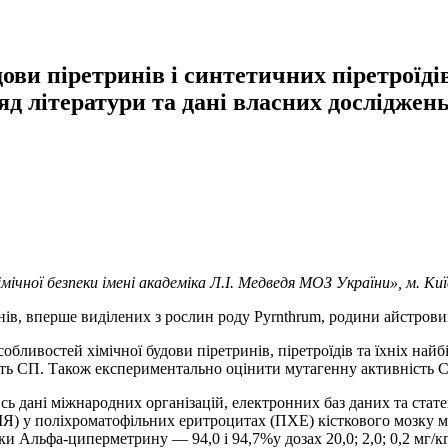
дови піретринів і синтетичних піретроїді
ляд літератури та дані власних досліджень
ічної безпеки імені академіка Л.І. Медведя МОЗ України», м. Киї
нів, вперше виділених з рослин роду Pyrnthrum, родини айстров
особливостей хімічної будови піретринів, піретроїдів та їхніх н
сть СП. Також експериментально оцінити мутагенну активність 
ь дані міжнародних організацій, електронних баз даних та статей
МЯ) у поліхроматофільних еритроцитах (ПХЕ) кісткового мозку м
ки Альфа-циперметрину — 94,0 і 94,7%у дозах 20,0; 2,0; 0,2 мг/кг