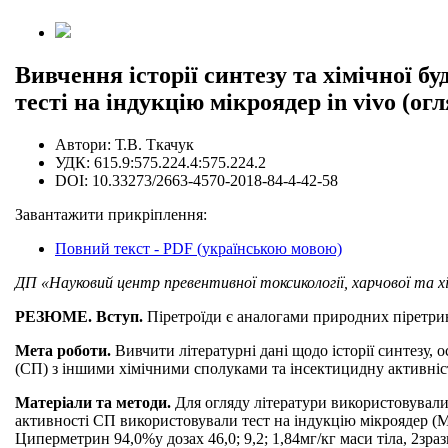
Вивчення історії синтезу та хімічної бу
тесті на індукцію мікроядер in vivo (ог
Автори:
Т.В. Ткачук
УДК:
615.9:575.224.4:575.224.2
DOI:
10.33273/2663-4570-2018-84-4-42-58
Завантажити прикріплення:
Повний текст - PDF (українською мовою)
ДП «Науковий центр превентивної токсикології, харчової та хім
РЕЗЮМЕ. Вступ.
Піретроїди є аналогами природних піретри
Мета роботи.
Вивчити літературні дані щодо історії синтезу, 
(СП) з іншими хімічними сполуками та інсектицидну активні
Матеріали та методи.
Для огляду літератури використовувалис
активності СП використовували тест на індукцію мікроядер (
Циперметрин 94,0%у дозах 46,0; 9,2; 1,84мг/кг маси тіла, 2зраз