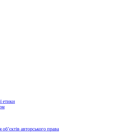
ї етики
рм
 обʼєктів авторського права