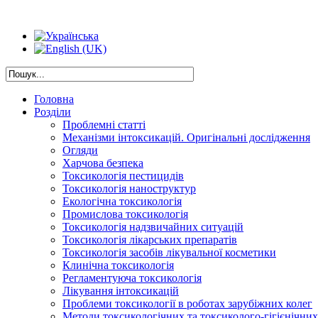
Головна
Розділи
Проблемні статті
Механізми інтоксикацій. Оригінальні дослідження
Огляди
Харчова безпека
Токсикологія пестицидів
Токсикологія наноструктур
Екологічна токсикологія
Промислова токсикологія
Токсикологія надзвичайних ситуацій
Токсикологія лікарських препаратів
Токсикологія засобів лікувальної косметики
Клинічна токсикологія
Регламентуюча токсикологія
Лікування інтоксикацій
Проблеми токсикології в роботах зарубіжних колег
Методи токсикологічних та токсиколого-гігієнічни