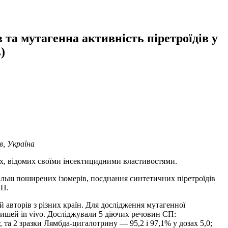
в та мутагенна активність піретроїдів у
)
в, Україна
их, відомих своїми інсектицидними властивостями.
айбільш поширених ізомерів, поєднання синтетичних піретроїдів
СП.
 авторів з різних країн. Для дослідження мутагенної
ишей in vivo. Досліджували 5 діючих речовин СП:
, та 2 зразки Лямбда-цигалотрину — 95,2 і 97,1% у дозах 5,0;