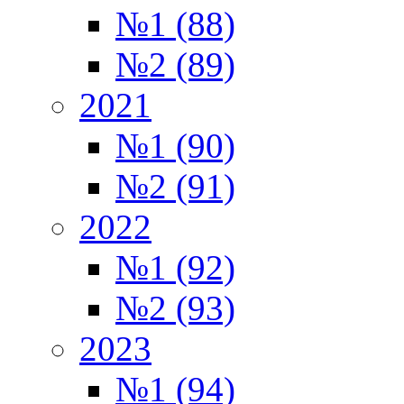
№1 (88)
№2 (89)
2021
№1 (90)
№2 (91)
2022
№1 (92)
№2 (93)
2023
№1 (94)