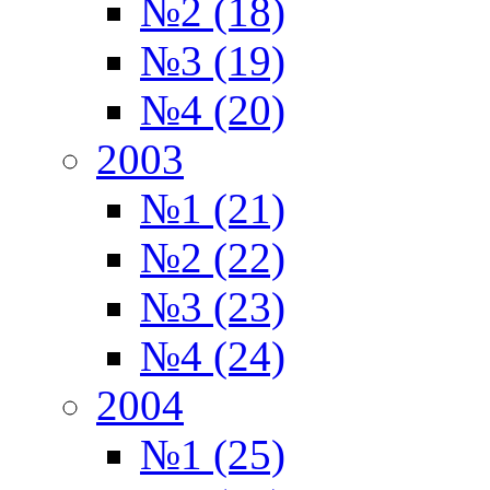
№2 (18)
№3 (19)
№4 (20)
2003
№1 (21)
№2 (22)
№3 (23)
№4 (24)
2004
№1 (25)