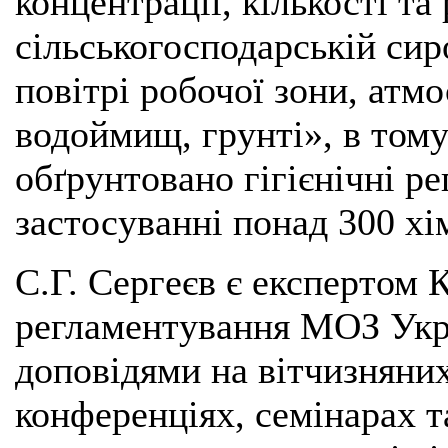
концентрації, кількості та
сільськогосподарській сир
повітрі робочої зони, атм
водоймищ, грунті», в тому 
обґрунтовано гігієнічні р
застосуванні понад 300 хі
С.Г. Сергеєв є експертом К
регламентування МОЗ Укра
доповідями на вітчизняни
конференціях, семінарах та