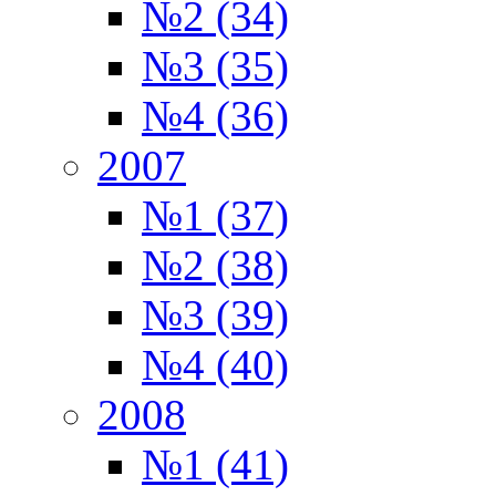
№2 (34)
№3 (35)
№4 (36)
2007
№1 (37)
№2 (38)
№3 (39)
№4 (40)
2008
№1 (41)