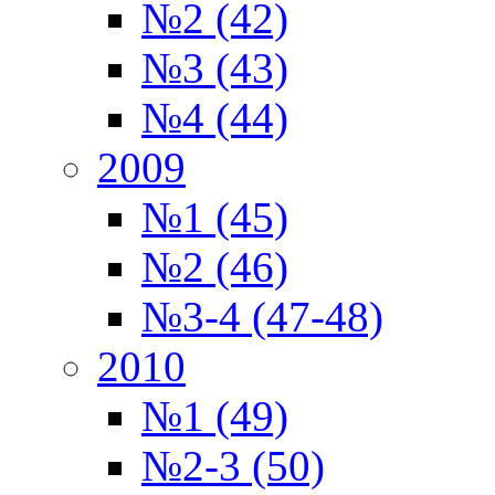
№2 (42)
№3 (43)
№4 (44)
2009
№1 (45)
№2 (46)
№3-4 (47-48)
2010
№1 (49)
№2-3 (50)