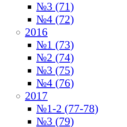
№3 (71)
№4 (72)
2016
№1 (73)
№2 (74)
№3 (75)
№4 (76)
2017
№1-2 (77-78)
№3 (79)