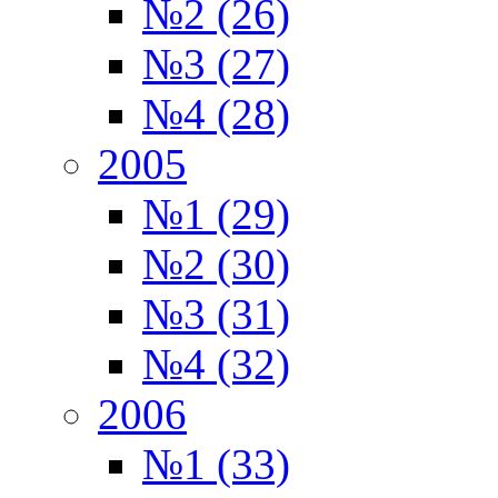
№2 (26)
№3 (27)
№4 (28)
2005
№1 (29)
№2 (30)
№3 (31)
№4 (32)
2006
№1 (33)