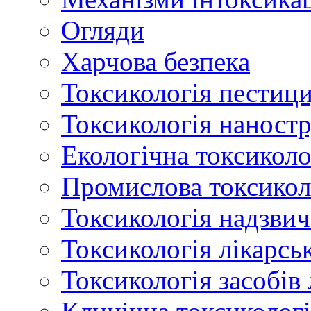
Огляди
Харчова безпека
Токсикологія пестици
Токсикологія наност
Екологічна токсиколо
Промислова токсикол
Токсикологія надзвич
Токсикологія лікарсь
Токсикологія засобів