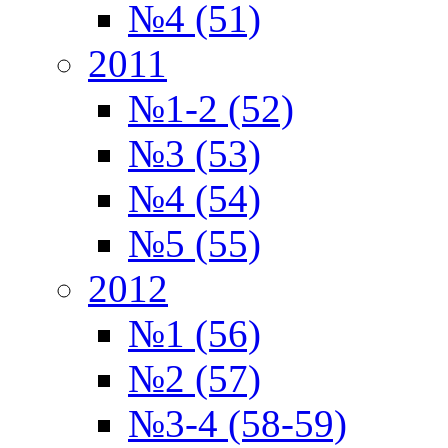
№4 (51)
2011
№1-2 (52)
№3 (53)
№4 (54)
№5 (55)
2012
№1 (56)
№2 (57)
№3-4 (58-59)