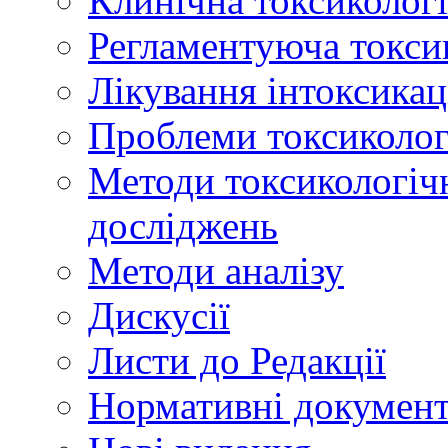
Клинічна токсикологі
Регламентуюча токси
Лікування інтоксикац
Проблеми токсикологі
Методи токсикологічн
досліджень
Методи аналізу
Дискусії
Листи до Редакції
Нормативні докумен