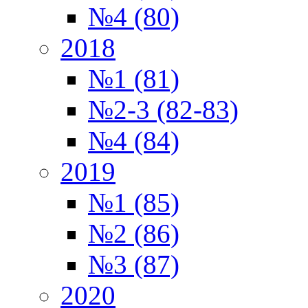
№4 (80)
2018
№1 (81)
№2-3 (82-83)
№4 (84)
2019
№1 (85)
№2 (86)
№3 (87)
2020