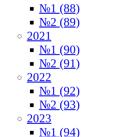
№1 (88)
№2 (89)
2021
№1 (90)
№2 (91)
2022
№1 (92)
№2 (93)
2023
№1 (94)