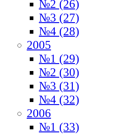
№2 (26)
№3 (27)
№4 (28)
2005
№1 (29)
№2 (30)
№3 (31)
№4 (32)
2006
№1 (33)