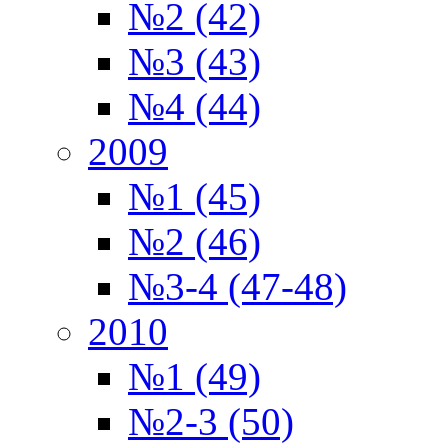
№2 (42)
№3 (43)
№4 (44)
2009
№1 (45)
№2 (46)
№3-4 (47-48)
2010
№1 (49)
№2-3 (50)