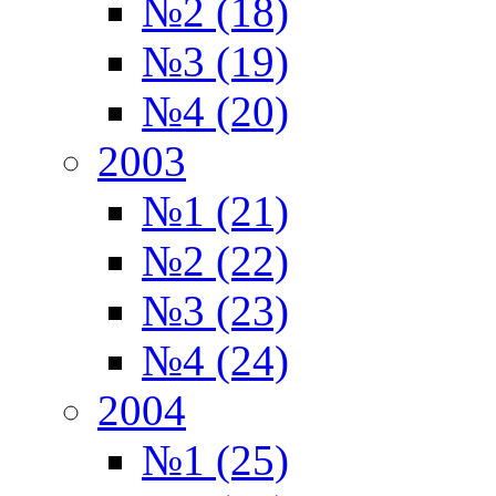
№2 (18)
№3 (19)
№4 (20)
2003
№1 (21)
№2 (22)
№3 (23)
№4 (24)
2004
№1 (25)