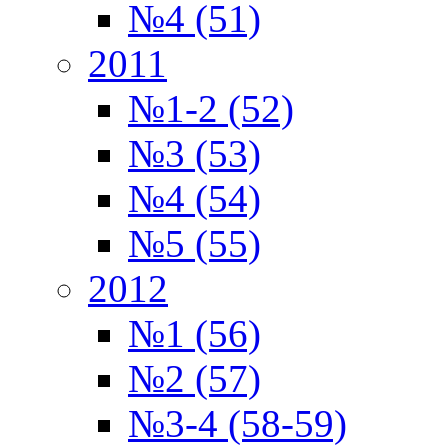
№4 (51)
2011
№1-2 (52)
№3 (53)
№4 (54)
№5 (55)
2012
№1 (56)
№2 (57)
№3-4 (58-59)