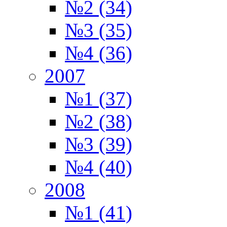
№2 (34)
№3 (35)
№4 (36)
2007
№1 (37)
№2 (38)
№3 (39)
№4 (40)
2008
№1 (41)