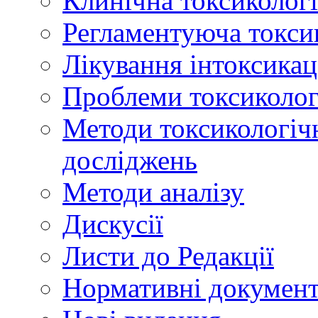
Клинічна токсикологі
Регламентуюча токси
Лікування інтоксикац
Проблеми токсикологі
Методи токсикологічн
досліджень
Методи аналізу
Дискусії
Листи до Редакції
Нормативні докумен