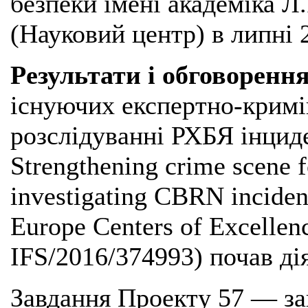
безпеки імені академіка 
(Науковий центр) в липні 
Результати і обговоренн
існуючих експертно-крим
розслідуванні РХБЯ інциден
Strengthening crime scene fo
investigating CBRN incident
Europe Centers of Excellen
IFS/2016/374993) почав дія
Завдання Проекту 57 — за