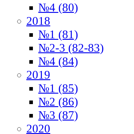
№4 (80)
2018
№1 (81)
№2-3 (82-83)
№4 (84)
2019
№1 (85)
№2 (86)
№3 (87)
2020