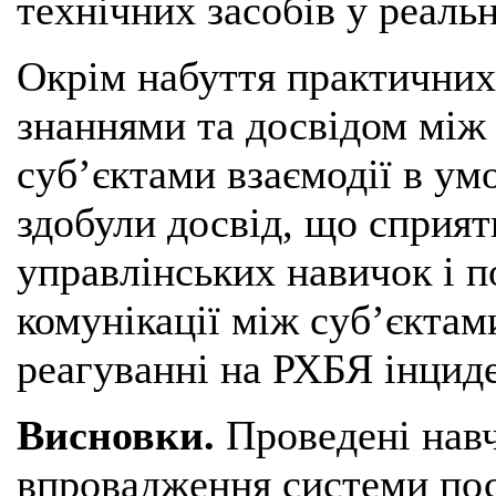
технічних засобів у реаль
Окрім набуття практичних
знаннями та досвідом між
суб’єктами взаємодії в ум
здобули досвід, що сприя
управлінських навичок і 
комунікації між суб’єктам
реагуванні на РХБЯ інцид
Висновки.
Проведені навч
впровадження системи пос