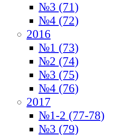
№3 (71)
№4 (72)
2016
№1 (73)
№2 (74)
№3 (75)
№4 (76)
2017
№1-2 (77-78)
№3 (79)