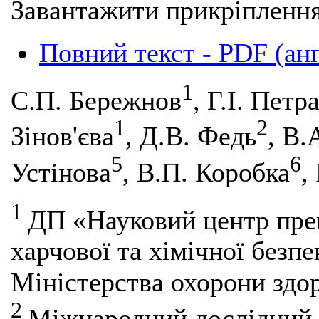
Завантажити прикріплення
Повний текст - PDF (ан
1
С.П. Бережнов
, Г.І. Пет
1
2
Зінов'єва
, Д.В. Федь
, В.
5
6
Устінова
, В.П. Коробка
,
1
ДП «Науковий центр прев
харчової та хімічної безпе
Міністерства охорони здор
2
Міжнародний дослідний ц