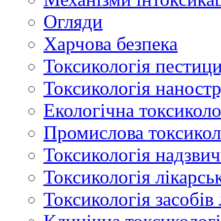
Огляди
Харчова безпека
Токсикологія пестици
Токсикологія наност
Екологічна токсиколо
Промислова токсикол
Токсикологія надзвич
Токсикологія лікарсь
Токсикологія засобів