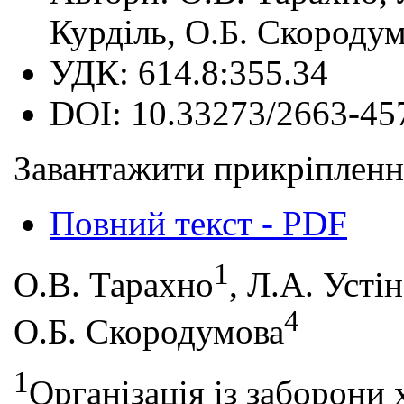
Курділь, О.Б. Скороду
УДК:
614.8:355.34
DOI:
10.33273/2663-45
Завантажити прикріпленн
Повний текст - PDF
1
О.В. Тарахно
, Л.А. Усті
4
О.Б. Скородумова
1
Організація із заборони 