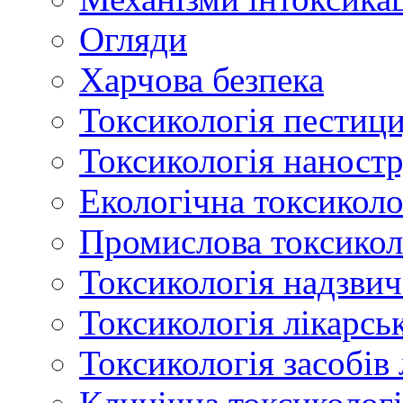
Огляди
Харчова безпека
Токсикологія пестици
Токсикологія наност
Екологічна токсиколо
Промислова токсикол
Токсикологія надзвич
Токсикологія лікарсь
Токсикологія засобів