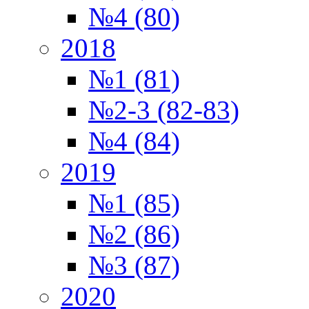
№4 (80)
2018
№1 (81)
№2-3 (82-83)
№4 (84)
2019
№1 (85)
№2 (86)
№3 (87)
2020