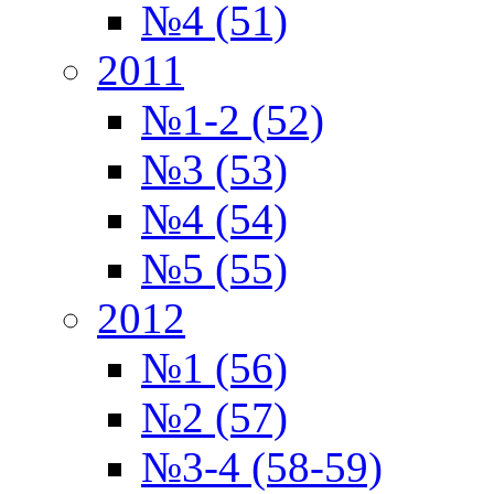
№4 (51)
2011
№1-2 (52)
№3 (53)
№4 (54)
№5 (55)
2012
№1 (56)
№2 (57)
№3-4 (58-59)