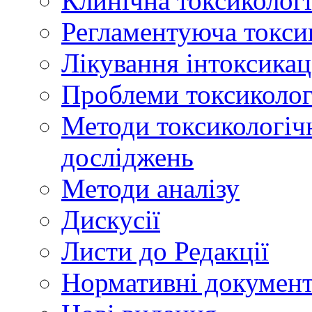
Клинічна токсикологі
Регламентуюча токси
Лікування інтоксикац
Проблеми токсикологі
Методи токсикологічн
досліджень
Методи аналізу
Дискусії
Листи до Редакції
Нормативні докумен