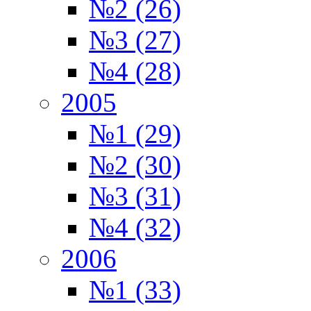
№2 (26)
№3 (27)
№4 (28)
2005
№1 (29)
№2 (30)
№3 (31)
№4 (32)
2006
№1 (33)