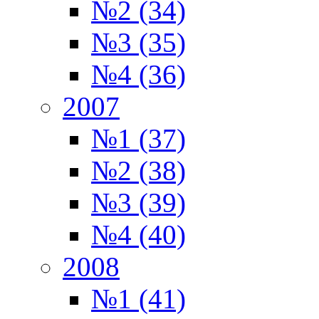
№2 (34)
№3 (35)
№4 (36)
2007
№1 (37)
№2 (38)
№3 (39)
№4 (40)
2008
№1 (41)