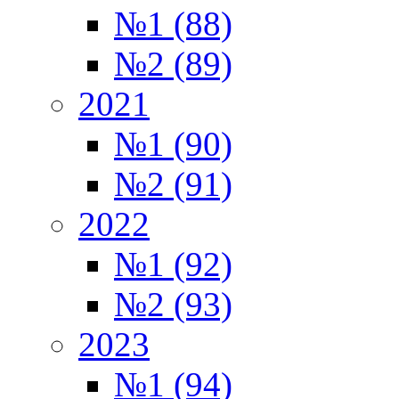
№1 (88)
№2 (89)
2021
№1 (90)
№2 (91)
2022
№1 (92)
№2 (93)
2023
№1 (94)