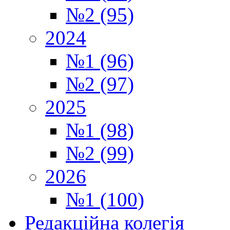
№2 (95)
2024
№1 (96)
№2 (97)
2025
№1 (98)
№2 (99)
2026
№1 (100)
Редакційна колегія