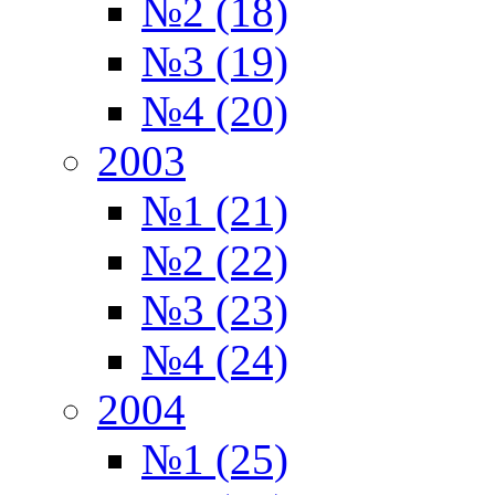
№2 (18)
№3 (19)
№4 (20)
2003
№1 (21)
№2 (22)
№3 (23)
№4 (24)
2004
№1 (25)