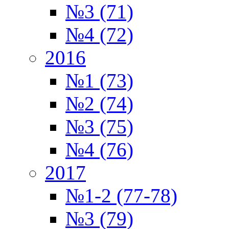
№3 (71)
№4 (72)
2016
№1 (73)
№2 (74)
№3 (75)
№4 (76)
2017
№1-2 (77-78)
№3 (79)