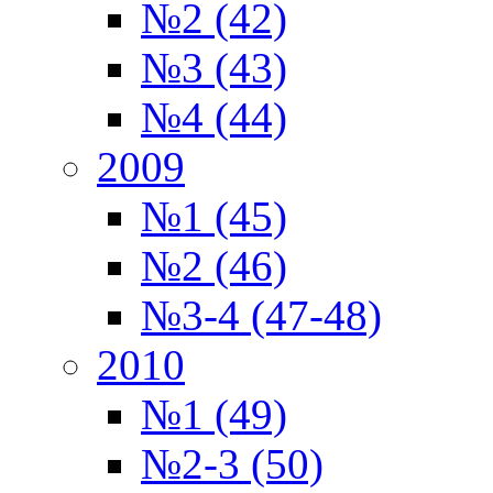
№2 (42)
№3 (43)
№4 (44)
2009
№1 (45)
№2 (46)
№3-4 (47-48)
2010
№1 (49)
№2-3 (50)