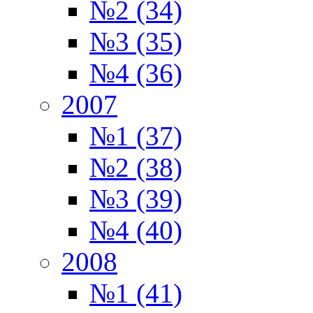
№2 (34)
№3 (35)
№4 (36)
2007
№1 (37)
№2 (38)
№3 (39)
№4 (40)
2008
№1 (41)