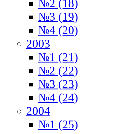
№2 (18)
№3 (19)
№4 (20)
2003
№1 (21)
№2 (22)
№3 (23)
№4 (24)
2004
№1 (25)