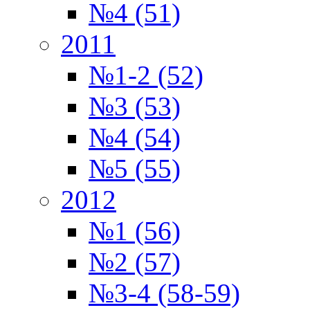
№4 (51)
2011
№1-2 (52)
№3 (53)
№4 (54)
№5 (55)
2012
№1 (56)
№2 (57)
№3-4 (58-59)