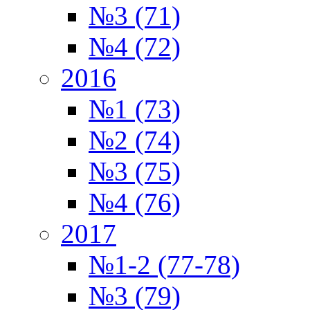
№3 (71)
№4 (72)
2016
№1 (73)
№2 (74)
№3 (75)
№4 (76)
2017
№1-2 (77-78)
№3 (79)