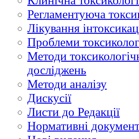
Клинічна токсикологі
Регламентуюча токси
Лікування інтоксикац
Проблеми токсикологі
Методи токсикологічн
досліджень
Методи аналізу
Дискусії
Листи до Редакції
Нормативні докумен