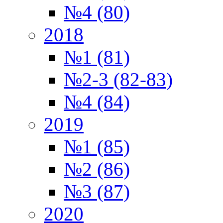
№4 (80)
2018
№1 (81)
№2-3 (82-83)
№4 (84)
2019
№1 (85)
№2 (86)
№3 (87)
2020