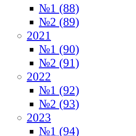
№1 (88)
№2 (89)
2021
№1 (90)
№2 (91)
2022
№1 (92)
№2 (93)
2023
№1 (94)