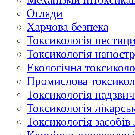
Огляди
Харчова безпека
Токсикологія пестици
Токсикологія наност
Екологічна токсиколо
Промислова токсикол
Токсикологія надзвич
Токсикологія лікарсь
Токсикологія засобів