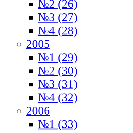
№2 (26)
№3 (27)
№4 (28)
2005
№1 (29)
№2 (30)
№3 (31)
№4 (32)
2006
№1 (33)