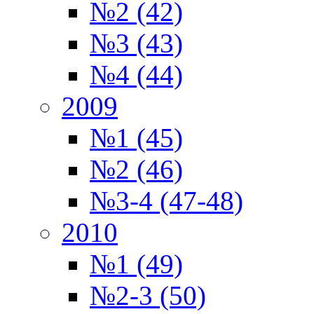
№2 (42)
№3 (43)
№4 (44)
2009
№1 (45)
№2 (46)
№3-4 (47-48)
2010
№1 (49)
№2-3 (50)