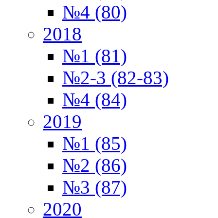
№4 (80)
2018
№1 (81)
№2-3 (82-83)
№4 (84)
2019
№1 (85)
№2 (86)
№3 (87)
2020