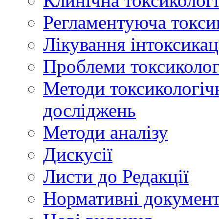
Клинічна токсикологі
Регламентуюча токси
Лікування інтоксикац
Проблеми токсикологі
Методи токсикологічн
досліджень
Методи аналізу
Дискусії
Листи до Редакції
Нормативні докумен