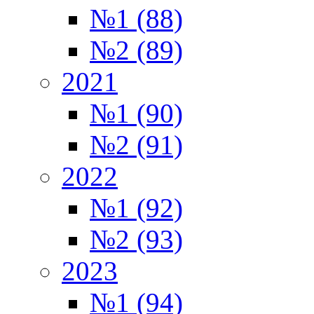
№1 (88)
№2 (89)
2021
№1 (90)
№2 (91)
2022
№1 (92)
№2 (93)
2023
№1 (94)