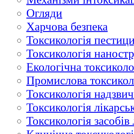
Огляди
Харчова безпека
Токсикологія пестици
Токсикологія наност
Екологічна токсиколо
Промислова токсикол
Токсикологія надзвич
Токсикологія лікарсь
Токсикологія засобів