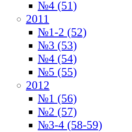
№4 (51)
2011
№1-2 (52)
№3 (53)
№4 (54)
№5 (55)
2012
№1 (56)
№2 (57)
№3-4 (58-59)