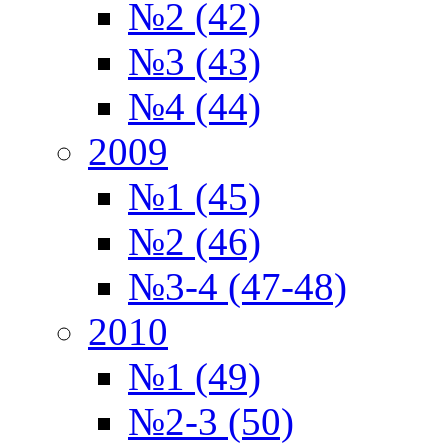
№2 (42)
№3 (43)
№4 (44)
2009
№1 (45)
№2 (46)
№3-4 (47-48)
2010
№1 (49)
№2-3 (50)