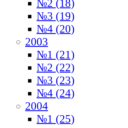
№2 (18)
№3 (19)
№4 (20)
2003
№1 (21)
№2 (22)
№3 (23)
№4 (24)
2004
№1 (25)