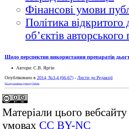
Фінансові умови публ
Політика відкритого 
обʼєктів авторського 
Щодо перспектив використання препаратів дьогт
Автори:
С.В. Яргін
Опубліковано в
2014, №3-4 (66-67)
-
Листи до Редакції
FaLang translation system by Faboba
Матеріали цього вебсайту 
умовах
CC BY-NC