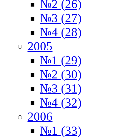
№2 (26)
№3 (27)
№4 (28)
2005
№1 (29)
№2 (30)
№3 (31)
№4 (32)
2006
№1 (33)