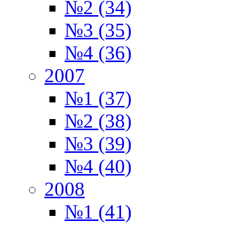
№2 (34)
№3 (35)
№4 (36)
2007
№1 (37)
№2 (38)
№3 (39)
№4 (40)
2008
№1 (41)