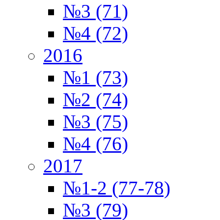
№3 (71)
№4 (72)
2016
№1 (73)
№2 (74)
№3 (75)
№4 (76)
2017
№1-2 (77-78)
№3 (79)